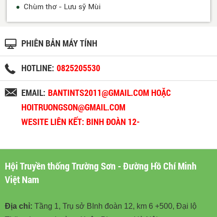
Chùm thơ - Lưu sỹ Mùi
PHIÊN BẢN MÁY TÍNH
HOTLINE:
0825205530
EMAIL:
BANTINTS2011@GMAIL.COM HOẶC
HOITRUONGSON@GMAIL.COM
WESITE LIÊN KẾT: BINH ĐOÀN 12-
BINHDOAN12.VN
Hội Truyền thống Trường Sơn - Đường Hồ Chí Minh
Việt Nam
Địa chỉ:
Tầng 1, Trụ sở BInh đoàn 12, km 6 +500, Đại lộ