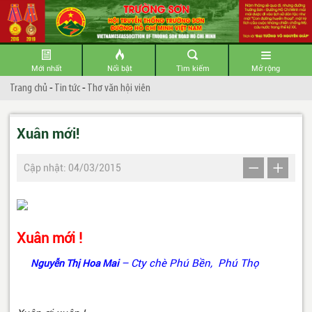
Mới nhất
Nổi bật
Tìm kiếm
Mở rộng
Trang chủ
-
Tin tức
-
Thơ văn hội viên
Xuân mới!
Cập nhật: 04/03/2015
Xuân mới !
– Cty chè Phú Bền, Phú Thọ
Nguyễn Thị Hoa Mai