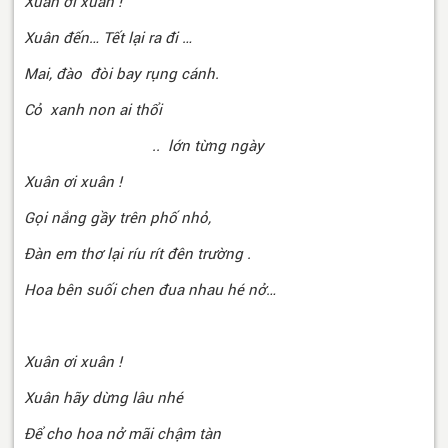
Xuân ơi xuân !
Xuân đến… Tết lại ra đi …
Mai, đào đòi bay rụng cánh.
Cỏ xanh non ai thổi
.. lớn từng ngày
Xuân ơi xuân !
Gọi nắng gầy trên phố nhỏ,
Đàn em thơ lại ríu rít đên trường .
Hoa bên suối chen đua nhau hé nở…
Xuân ơi xuân !
Xuân hãy dừng lâu nhé
Để cho hoa nở mãi chậm tàn