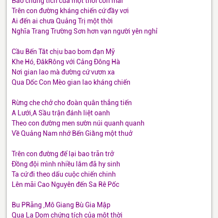
Bao chứng tích của một thời còn mãi
Trên con đường kháng chiến cứ đầy vơi
Ai đến ai chưa Quảng Trị một thời
Nghĩa Trang Trường Sơn hơn vạn người yên nghỉ
Cầu Bến Tắt chịu bao bom đạn Mỹ
Khe Hó, ĐắkRông với Cảng Đông Hà
Nơi gian lao mà đường cứ vươn xa
Qua Dốc Con Mèo gian lao kháng chiến
Rừng che chở cho đoàn quân thẳng tiến
A Lưới,A Sầu trận đánh liệt oanh
Theo con đường men sườn núi quanh quanh
Về Quảng Nam nhớ Bến Giằng một thuở
Trên con đường để lại bao trăn trở
Đồng đội mình nhiều lắm đã hy sinh
Ta cứ đi theo dấu cuộc chiến chinh
Lên mãi Cao Nguyên đến Sa Rê Pốc
Bu PRăng ,Mô Giang Bù Gia Mập
Qua La Dom chứng tích của một thời