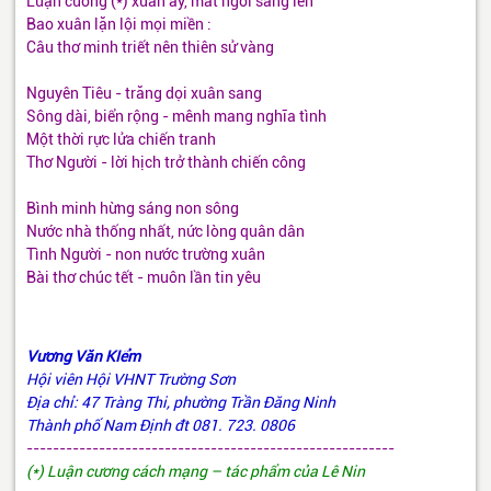
Luận cương (*) xuân ấy, mắt ngời sáng lên
Bao xuân lặn lội mọi miền :
Câu thơ minh triết nên thiên sử vàng
Nguyên Tiêu - trăng dọi xuân sang
Sông dài, biển rộng - mênh mang nghĩa tình
Một thời rực lửa chiến tranh
Thơ Người - lời hịch trở thành chiến công
Bình minh hừng sáng non sông
Nước nhà thống nhất, nức lòng quân dân
Tình Người - non nước trường xuân
Bài thơ chúc tết - muôn lần tin yêu
Vương Văn KIểm
Hội viên Hội VHNT Trường Sơn
Địa chỉ: 47 Tràng Thi, phường Trần Đăng Ninh
Thành phố Nam Định đt 081. 723. 0806
--------------------------------------------------------
(*) Luận cương cách mạng – tác phẩm của Lê Nin