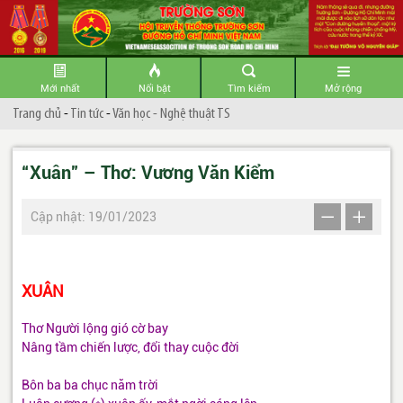
Mới nhất
Nổi bật
Tìm kiếm
Mở rộng
Trang chủ
-
Tin tức
-
Văn học - Nghệ thuật TS
“Xuân” – Thơ: Vương Văn Kiểm
Cập nhật: 19/01/2023
XUÂN
Thơ Người lộng gió cờ bay
Nâng tầm chiến lược, đổi thay cuộc đời
Bôn ba ba chục năm trời