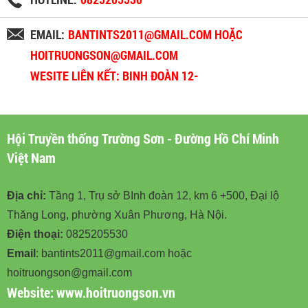
EMAIL:
BANTINTS2011@GMAIL.COM HOẶC
HOITRUONGSON@GMAIL.COM
WESITE LIÊN KẾT: BINH ĐOÀN 12-
BINHDOAN12.VN
Hội Truyền thống Trường Sơn - Đường Hồ Chí Minh
Việt Nam
Địa chỉ:
Tầng 1, Trụ sở BInh đoàn 12, km 6 +500, Đại lộ
Thăng Long, phường Xuân Phương, Hà Nội.
Điện thoại:
0825205530
Email
: bantints2011@gmail.com hoặc
hoitruongson@gmail.com
Website:
www.hoitruongson.vn