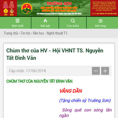
Mới nhất
Nổi bật
Tìm kiếm
Mở rộng
Trang chủ
-
Tin tức
-
Văn học - Nghệ thuật TS
Chùm thơ của HV - Hội VHNT TS. Nguyễn
Tất Đình Vân
Cập nhật: 17/06/2018
CHÙM THƠ CỦA NGUYỄN TẤT ĐÌNH VÂN
VẮNG DẦN
(Tặng chiến sỹ Trường Sơn)
Sông quê con sóng tần
ngần