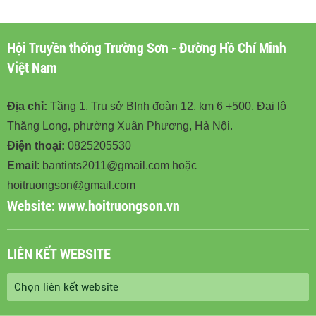
BINHDOAN12.VN
Hội Truyền thống Trường Sơn - Đường Hồ Chí Minh
Việt Nam
Địa chỉ:
Tầng 1, Trụ sở BInh đoàn 12, km 6 +500, Đại lộ
Thăng Long, phường Xuân Phương, Hà Nội.
Điện thoại:
0825205530
Email
: bantints2011@gmail.com hoặc
hoitruongson@gmail.com
Website:
www.hoitruongson.vn
LIÊN KẾT WEBSITE