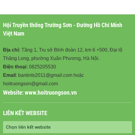
BINHDOAN12.VN
Hội Truyền thống Trường Sơn - Đường Hồ Chí Minh
Việt Nam
Địa chỉ:
Tầng 1, Trụ sở BInh đoàn 12, km 6 +500, Đại lộ
Thăng Long, phường Xuân Phương, Hà Nội.
Điện thoại:
0825205530
Email
: bantints2011@gmail.com hoặc
hoitruongson@gmail.com
Website:
www.hoitruongson.vn
LIÊN KẾT WEBSITE