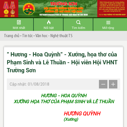
Mới nhất
Nổi bật
Tìm kiếm
Mở rộng
Trang chủ
-
Tin tức
-
Văn học - Nghệ thuật TS
" Hương - Hoa Quỳnh" - Xướng, họa thơ của
Phạm Sinh và Lê Thuần - Hội viên Hội VHNT
Trường Sơn
Cập nhật: 01/08/2018
HƯƠNG - HOA QUỲNH
XƯỚNG HỌA THƠ CỦA PHẠM SINH VÀ LÊ THUẦN
HƯƠNG QUỲNH
(Xướng)