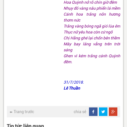
Hoa Quỳnh nở rõ chín giờ đêm
Nhụy đỏ vàng nâu phiến lá mềm
Cánh hoa trắng nõn hương
thơm nức
Trăng vàng bóng ngã gió lùa êm
Thục nữ yêu hoa còn cứ ngỡ
Chị Hằng ghé lại chốn bên thềm
Mây bay lảng vẵng trên trời
sáng
Ghen vì kém trắng cánh Quỳnh
đêm.
31/7/2018.
Lê Thuần
Trang trước
chia sẻ
Tin tức liên quan