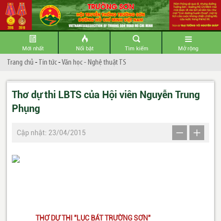
Mới nhất
Nổi bật
Tìm kiếm
Mở rộng
Trang chủ
-
Tin tức
-
Văn học - Nghệ thuật TS
Thơ dự thi LBTS của Hội viên Nguyễn Trung
Phụng
Cập nhật: 23/04/2015
TH
Ơ
DỰ THI "
LỤC BÁT TRƯỜNG SƠN"