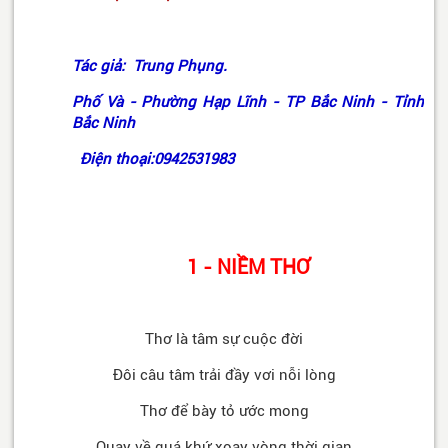
Tác giả: Trung Phụng.
Phố Và - Phường Hạp Lĩnh - TP Bắc Ninh - Tỉnh
Bắc Ninh
Điện thoại:0942531983
1 - NIỀM TH
Ơ
Thơ là tâm sự cuộc đời
Đôi câu tâm trải đầy vơi nỗi lòng
Thơ để bày tỏ ước mong
Quay về quá khứ xoay vòng thời gian