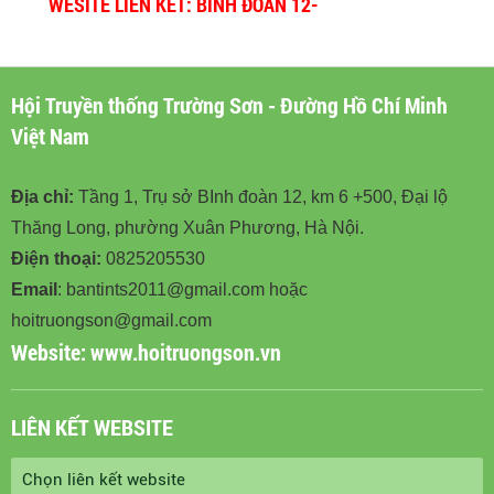
WESITE LIÊN KẾT: BINH ĐOÀN 12-
BINHDOAN12.VN
Hội Truyền thống Trường Sơn - Đường Hồ Chí Minh
Việt Nam
Địa chỉ:
Tầng 1, Trụ sở BInh đoàn 12, km 6 +500, Đại lộ
Thăng Long, phường Xuân Phương, Hà Nội.
Điện thoại:
0825205530
Email
: bantints2011@gmail.com hoặc
hoitruongson@gmail.com
Website:
www.hoitruongson.vn
LIÊN KẾT WEBSITE