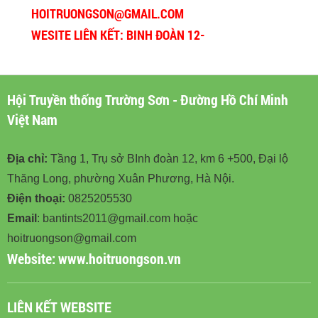
HOITRUONGSON@GMAIL.COM
WESITE LIÊN KẾT: BINH ĐOÀN 12-
BINHDOAN12.VN
Hội Truyền thống Trường Sơn - Đường Hồ Chí Minh
Việt Nam
Địa chỉ:
Tầng 1, Trụ sở BInh đoàn 12, km 6 +500, Đại lộ
Thăng Long, phường Xuân Phương, Hà Nội.
Điện thoại:
0825205530
Email
: bantints2011@gmail.com hoặc
hoitruongson@gmail.com
Website:
www.hoitruongson.vn
LIÊN KẾT WEBSITE