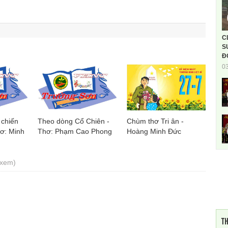
C
S
Đ
0
 chiến
Theo dòng Cổ Chiên -
Chùm thơ Tri ân -
hơ: Minh
Thơ: Phạm Cao Phong
Hoàng Minh Đức
 xem)
TH