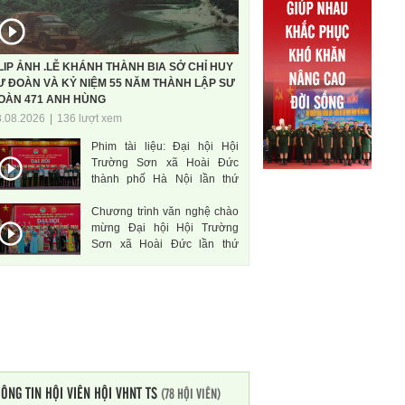
LIP ẢNH .LỄ KHÁNH THÀNH BIA SỞ CHỈ HUY
Ư ĐOÀN VÀ KỶ NIỆM 55 NĂM THÀNH LẬP SƯ
OÀN 471 ANH HÙNG
3.08.2026
|
136 lượt xem
Phim tài liệu: Đại hội Hội
Trường Sơn xã Hoài Đức
thành phố Hà Nội lần thứ
nhất, nhiệm kì 2026-2031
Chương trình văn nghệ chào
mừng Đại hội Hội Trường
Sơn xã Hoài Đức lần thứ
nhất, nhiệm kì 2026-2031
ÔNG TIN HỘI VIÊN HỘI VHNT TS
(78 HỘI VIÊN)