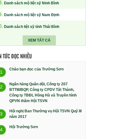
8.
Danh sách mộ liệt sỹ Ninh Bình
9.
Danh sách mộ liệt sỹ Nam Định
0.
Danh sách liệt sỹ tỉnh Thái Bình
XEM TẤT CẢ
N TỨC ĐỌC NHIỀU
Chào bạn đọc của Trường Sơn
1
Ngân hàng Quân đội, Công ty 207
2
BTTM/BQP, Công ty CPDV Tất Thành,
Công ty TBĐL Hồng Hà và Truyền hình
QPVN thăm Hội TSVN
Hội nghị Ban Thường vụ Hội TSVN Quý III
3
năm 2017
Hội Trường Sơn
4