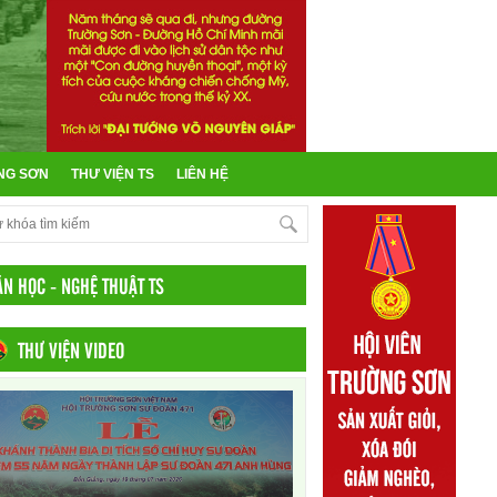
NG SƠN
THƯ VIỆN TS
LIÊN HỆ
ĂN HỌC - NGHỆ THUẬT TS
THƯ VIỆN VIDEO