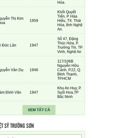
Hóa.
Khối Quyết
Tiến, P. Hàa
guyễn Thị Kim
1959
Hiếu, TX. Thái
hoa
Hòa, tỉnh Nghệ
An.
Số 47, Đặng
Thúc Hứa, P.
ê Đức Lân
1947
Trường Thi, TP.
Vinh, Nghệ An
117/106B
Nguyễn Hữu
guyễn Văn Dụ
1946
Cảnh, P.22, Q.
Bình Thạnh,
TP.HCM
Khu An Huy, P.
àm Đình Văn
1947
Suối Hoa,TP
Bắc Ninh
XEM TẤT CẢ
ỆT SỸ TRƯỜNG SƠN