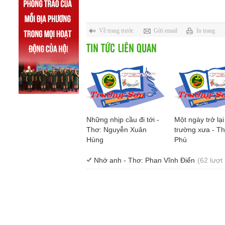
Về trang trước
Gửi email
In trang
TIN TỨC LIÊN QUAN
Những nhịp cầu đi tới -
Một ngày trở lại
Thơ: Nguyễn Xuân
trường xưa - T
Hùng
Phú
Nhớ anh - Thơ: Phan Vĩnh Điển
(62 lượt