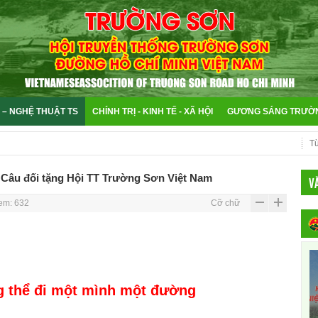
 – NGHỆ THUẬT TS
CHÍNH TRỊ - KINH TẾ - XÃ HỘI
GƯƠNG SÁNG TRƯỜ
- Câu đối tặng Hội TT Trường Sơn Việt Nam
V
em: 632
Cỡ chữ
hể đi một mình một đường