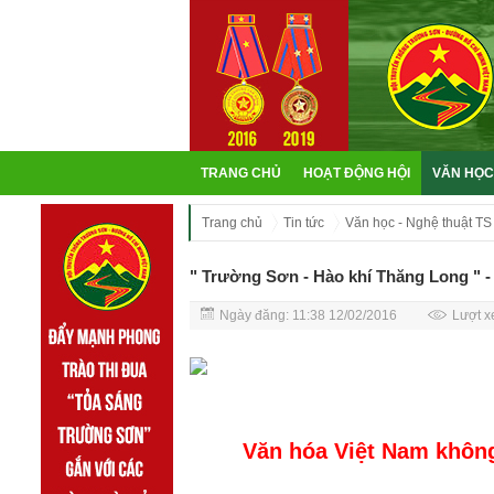
TRANG CHỦ
HOẠT ĐỘNG HỘI
VĂN HỌC
Trang chủ
Tin tức
Văn học - Nghệ thuật TS
" Trường Sơn - Hào khí Thăng Long " 
Ngày đăng: 11:38 12/02/2016
Lượt x
Văn hóa Việt Nam không t