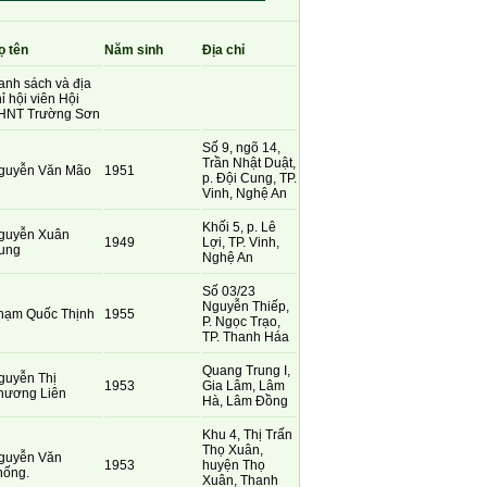
ọ tên
Năm sinh
Địa chỉ
anh sách và địa
ỉ hội viên Hội
HNT Trường Sơn
Số 9, ngõ 14,
Trần Nhật Duật,
guyễn Văn Mão
1951
p. Đội Cung, TP.
Vinh, Nghệ An
Khối 5, p. Lê
guyễn Xuân
1949
Lợi, TP. Vinh,
ung
Nghệ An
Số 03/23
Nguyễn Thiếp,
hạm Quốc Thịnh
1955
P. Ngọc Trạo,
TP. Thanh Háa
Quang Trung I,
guyễn Thị
1953
Gia Lâm, Lâm
hương Liên
Hà, Lâm Đồng
Khu 4, Thị Trấn
Thọ Xuân,
guyễn Văn
1953
huyện Thọ
hống.
Xuân, Thanh