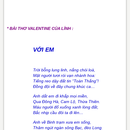
* BẢI THƠ VALENTINE CỦA LÍNH :
VỚI EM
Trời bỗng lung linh, nắng chói loà,
Mặt người tươi rói vạn nhành hoa:
Tiếng reo dậy đất tin “Toàn Thắng”!
Đồng đội về đây chung khúc ca…
Anh dắt em đi khắp mọi miền,
Qua Đông Hà, Cam Lộ, Thừa Thiên.
Máu người đổ xuống xanh lòng đất,
Bắc nhịp cầu đôi ta đi lên…
Anh về Binh trạm xưa em sống,
Thăm ngút ngàn sông Bạc, đèo Long.