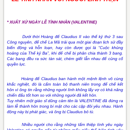
* XUẤT XỨ NGÀY LỄ TÌNH NHÂN (VALENTINE)
Dưới thời Hoàng đế Claudius II vào thế kỷ thứ 3 sau
Công nguyên, đế chế La Mã trải qua một giai đoạn lịch sử đầy
biến động và hỗn loạn, hay còn được gọi là “Cuộc khủng
hoảng của Thế kỷ Ba”, khi đế chế bị phân chia thành 3 bang.
Các bang đều ra sức tàn sát, chém giết lẫn nhau để củng cố
quyền lực.
Hoàng đế Claudius ban hành một mệnh lệnh vô cùng
khắc nghiệt, đó là cấm toàn bộ thanh niên trong đế chế kết
hôn v
ì ông tin rằng những người lính không lấy vợ có khả năng
chiến đấu tốt hơn so với những người đã kết hôn.
Tuy nhiên một giáo sĩ dũng cảm tên là VALENTINE đã đứng ra
làm lễ thành hôn trong bí mật cho các cặp đôi yêu nhau. Hành
động này bị phát giác, và ông bị Claudius bỏ tù.
Nhiều người cho rằng những tấm thiệp tình yêu ngày