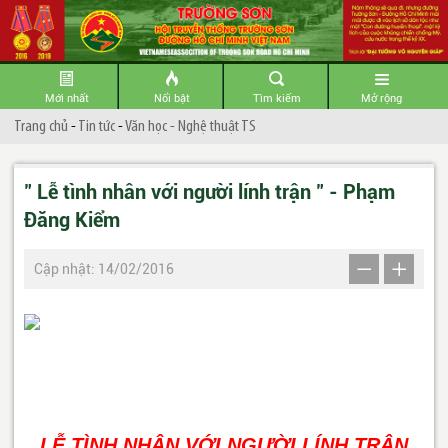
Mới nhất
Nổi bật
Tìm kiếm
Mở rộng
Trang chủ
-
Tin tức
-
Văn học - Nghệ thuật TS
" Lễ tình nhân với người lính trận " - Phạm
Đăng Kiểm
Cập nhật: 14/02/2016
LỄ TÌNH NHÂN VỚI NGƯỜI LÍNH TRẬN