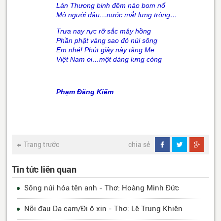
Lán Thương binh đêm nào bom nổ
Mộ người đâu…nước mắt lưng tròng…
Trưa nay rực rỡ sắc mây hồng
Phần phật vàng sao đỏ núi sông
Em nhé! Phút giây này tặng Mẹ
Việt Nam ơi…một dáng lưng còng
Phạm Đăng Kiểm
Trang trước
chia sẻ
Tin tức liên quan
Sông núi hóa tên anh - Thơ: Hoàng Minh Đức
Nỗi đau Da cam/Đi ô xin - Thơ: Lê Trung Khiên