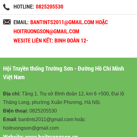
HOTLINE:
0825205530
EMAIL:
BANTINTS2011@GMAIL.COM HOẶC
HOITRUONGSON@GMAIL.COM
WESITE LIÊN KẾT: BINH ĐOÀN 12-
BINHDOAN12.VN
Hội Truyền thống Trường Sơn - Đường Hồ Chí Minh
Việt Nam
Địa chỉ:
Tầng 1, Trụ sở BInh đoàn 12, km 6 +500, Đại lộ
Thăng Long, phường Xuân Phương, Hà Nội.
Điện thoại:
0825205530
Email
: bantints2011@gmail.com hoặc
hoitruongson@gmail.com
Website:
www.hoitruongson.vn