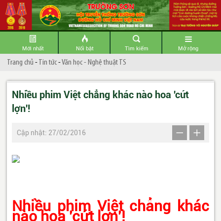
Mới nhất
Nổi bật
Tìm kiếm
Mở rộng
Trang chủ
-
Tin tức
-
Văn học - Nghệ thuật TS
Nhiều phim Việt chẳng khác nào hoa 'cứt
lợn'!
Cập nhật: 27/02/2016
Nhiều phim Việt chẳng khác
nào hoa 'cứt lợn'!