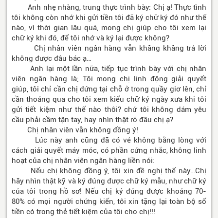
Anh nhẹ nhàng, trung thực trình bày: Chị ạ! Thực tình
tôi không còn nhớ khi gửi tiền tôi đã ký chữ ký đó như thế
nào, vì thời gian lâu quá, mong chị giúp cho tôi xem lại
chữ ký khi đó, để tôi nhớ và ký lại được không?
Chị nhân viên ngân hàng vẫn khăng khăng trả lời
không được đâu bác ạ…
Anh lại một lần nữa, tiếp tục trình bày với chị nhân
viên ngân hàng là; Tôi mong chị linh động giải quyết
giúp, tôi chỉ cần chị đứng tại chỗ ở trong quầy giơ lên, chỉ
cần thoáng qua cho tôi xem kiểu chữ ký ngày xưa khi tôi
gửi tiết kiệm như thế nào thôi? chứ tôi không dám yêu
cầu phải cầm tận tay, hay nhìn thật rõ đâu chị ạ?
Chị nhân viên vẫn không đồng ý!
Lúc này anh cũng đã có vẻ không bằng lòng với
cách giải quyết máy móc, có phần cứng nhắc, không linh
hoạt của chị nhân viên ngân hàng liền nói:
Nếu chị không đồng ý, tôi xin đề nghị thế này…Chị
hãy nhìn thật kỹ và ký đúng được chữ ký mẫu, như chữ ký
của tôi trong hồ sơ! Nếu chị ký đúng được khoảng 70-
80% có mọi người chứng kiến, tôi xin tặng lại toàn bộ số
tiền có trong thẻ tiết kiệm của tôi cho chị!!!