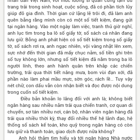
nhân dân Việt Nam, với mức lương sĩ quan cũng tạm đủ
trang trải trong sinh hoạt, cuộc sống, đã có phần tích lũy
giúp đỡ gia đình. Thời gian cứ lặng lẽ trôi đi, đã làm anh
quên bẵng rằng mình còn có một sổ tiết kiệm, đang gửi
tại ngân hàng. Vào một ngày làm việc, tranh thủ giờ nghỉ,
anh lục tìm trong ba lô số giấy tờ, sổ sách cá nhân đang
lưu giữ. Bỗng anh phát hiện có sổ tiết kiệm trong số giấy
tờ, sổ sách rơi ra, anh ngạc nhiên, vội vàng nhặt lên xem,
sực nhớ đến thời gian đã mấy chục năm, số tiền ghi trên
sổ tuy không lớn, nhưng sổ tiết kiệm đã nằm trong ba lô
người lính, theo anh hành quân trên khắp các chiến
trường, trải qua thời tiết nắng mưa, bom vùi đạn xới, đã
phần nào làm phai mầu mực, sờn góc, rách lề… Tuy vậy
nét chữ, con dấu vẫn còn nhận biết và đọc được nội dung
trong cuốn sổ tiết kiệm.
Điều băn khoăn lo lắng đối với anh là; không biết
ngân hàng sau nhiều năm trải qua chiến tranh, cơ quan di
chuyển, sơ tán nhiều nơi, cán bộ, nhân viên ngân hàng đã
trải qua nhiều thời kỳ, thay đổi nhiều thế hệ lãnh đạo, hệ
thống sổ sách kế toán, kho quỹ trong ngân hàng có còn
lưu giữ và thanh toán, giao dịch được nữa không?
Anh hỏi thăm tìm hiểu và tới ngân hàng Nhà nước