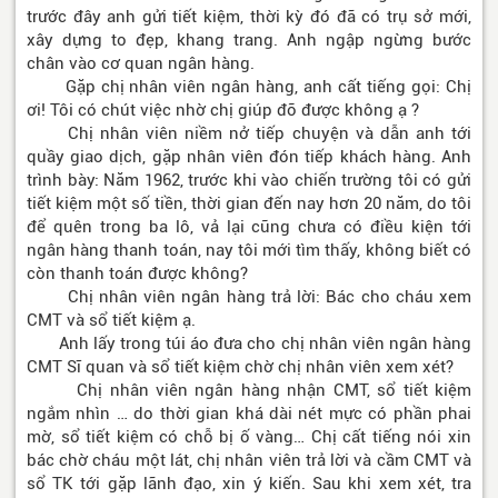
trước đây anh gửi tiết kiệm, thời kỳ đó đã có trụ sở mới,
xây dựng to đẹp, khang trang. Anh ngập ngừng bước
chân vào cơ quan ngân hàng.
Gặp chị nhân viên ngân hàng, anh cất tiếng gọi: Chị
ơi! Tôi có chút việc nhờ chị giúp đỡ được không ạ ?
Chị nhân viên niềm nở tiếp chuyện và dẫn anh tới
quầy giao dịch, gặp nhân viên đón tiếp khách hàng. Anh
trình bày: Năm 1962, trước khi vào chiến trường tôi có gửi
tiết kiệm một số tiền, thời gian đến nay hơn 20 năm, do tôi
để quên trong ba lô, vả lại cũng chưa có điều kiện tới
ngân hàng thanh toán, nay tôi mới tìm thấy, không biết có
còn thanh toán được không?
Chị nhân viên ngân hàng trả lời: Bác cho cháu xem
CMT và sổ tiết kiệm ạ.
Anh lấy trong túi áo đưa cho chị nhân viên ngân hàng
CMT Sĩ quan và sổ tiết kiệm chờ chị nhân viên xem xét?
Chị nhân viên ngân hàng nhận CMT, sổ tiết kiệm
ngắm nhìn … do thời gian khá dài nét mực có phần phai
mờ, sổ tiết kiệm có chỗ bị ố vàng… Chị cất tiếng nói xin
bác chờ cháu một lát, chị nhân viên trả lời và cầm CMT và
sổ TK tới gặp lãnh đạo, xin ý kiến. Sau khi xem xét, tra