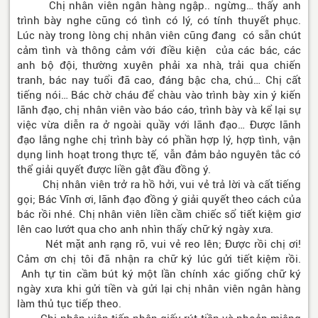
Chị nhân viên ngân hàng ngập.. ngừng… thấy anh
trình bày nghe cũng có tình có lý, có tính thuyết phục.
Lúc này trong lòng chị nhân viên cũng đang có sẵn chút
cảm tình và thông cảm với điều kiện của các bác, các
anh bộ đội, thường xuyên phải xa nhà, trải qua chiến
tranh, bác nay tuổi đã cao, đáng bậc cha, chú… Chị cất
tiếng nói… Bác chờ cháu để chàu vào trình bày xin ý kiến
lãnh đạo, chị nhân viên vào báo cáo, trình bày và kể lại sự
việc vừa diễn ra ở ngoài quầy với lãnh đạo… Được lãnh
đạo lắng nghe chị trình bày có phần hợp lý, hợp tình, vận
dụng linh hoạt trong thực tế, vẫn đảm bảo nguyên tắc có
thể giải quyết được liền gật đầu đồng ý.
Chị nhân viên trở ra hồ hởi, vui vẻ trả lời và cất tiếng
gọi; Bác Vĩnh ơi, lãnh đạo đồng ý giải quyết theo cách của
bác rồi nhé. Chị nhân viên liền cầm chiếc sổ tiết kiệm giơ
lên cao lướt qua cho anh nhìn thấy chữ ký ngày xưa.
Nét mặt anh rạng rỡ, vui vẻ reo lên; Được rồi chị ơi!
Cảm ơn chị tôi đã nhận ra chữ ký lúc gửi tiết kiệm rồi.
Anh tự tin cầm bút ký một lần chính xác giống chữ ký
ngày xưa khi gửi tiền và gửi lại chị nhân viên ngân hàng
làm thủ tục tiếp theo.