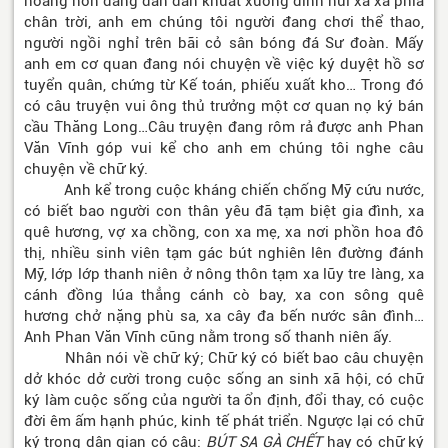
hoàng hôn đang dần dần khuất xuống đỉnh núi xa xa phía
chân trời, anh em chúng tôi người đang chơi thể thao,
người ngồi nghỉ trên bãi cỏ sân bóng đá Sư đoàn. Mấy
anh em cơ quan đang nói chuyện về việc ký duyệt hồ sơ
tuyển quân, chứng từ Kế toán, phiếu xuất kho… Trong đó
có câu truyện vui ông thủ trưởng một cơ quan nọ ký bán
cầu Thăng Long…Câu truyện đang rôm rả được anh Phan
Văn Vĩnh góp vui kể cho anh em chúng tôi nghe câu
chuyện về chữ ký.
Anh kể trong cuộc kháng chiến chống Mỹ cứu nước,
có biết bao người con thân yêu đã tạm biệt gia đình, xa
quê hương, vợ xa chồng, con xa mẹ, xa nơi phồn hoa đô
thị, nhiều sinh viên tạm gác bút nghiên lên đường đánh
Mỹ, lớp lớp thanh niên ở nông thôn tạm xa lũy tre làng, xa
cánh đồng lúa thẳng cánh cò bay, xa con sông quê
hương chở nặng phù sa, xa cây đa bến nước sân đình…
Anh Phan Văn Vĩnh cũng nằm trong số thanh niên ấy.
Nhân nói về chữ ký; Chữ ký có biết bao câu chuyện
dở khóc dở cười trong cuộc sống an sinh xã hội, có chữ
ký làm cuộc sống của người ta ổn định, đổi thay, có cuộc
đời êm ấm hạnh phúc, kinh tế phát triển. Ngược lại có chữ
ký trong dân gian có câu:
BÚT SA GÀ CHẾT
hay có chữ ký