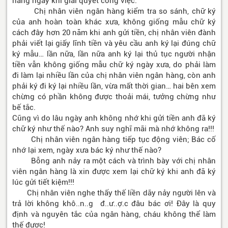
hàng ngày khi giải quyết công việc.
Chị nhân viên ngân hàng kiểm tra so sánh, chữ ký
của anh hoàn toàn khác xưa, không giống mẫu chữ ký
cách đây hơn 20 năm khi anh gửi tiền, chị nhân viên đành
phải viết lại giấy lĩnh tiền và yêu cầu anh ký lại đúng chữ
ký mẫu… lần nữa, lần nữa anh ký lại thủ tục người nhận
tiền vẫn không giống mẫu chữ ký ngày xưa, do phải làm
đi làm lại nhiều lần của chị nhân viên ngân hàng, còn anh
phải ký đi ký lại nhiều lần, vừa mất thời gian… hai bên xem
chừng có phần không được thoải mái, tưởng chừng như
bế tắc.
Cũng vì do lâu ngày anh không nhớ khi gửi tiền anh đã ký
chữ ký như thế nào? Anh suy nghĩ mãi mà nhớ không ra!!!
Chị nhân viên ngân hàng tiếp tục động viên; Bác cố
nhớ lại xem, ngày xưa bác ký như thế nào?
Bỗng anh nảy ra một cách và trình bày với chị nhân
viên ngân hàng là xin được xem lại chữ ký khi anh đã ký
lúc gửi tiết kiệm!!!
Chị nhân viên nghe thấy thế liền dãy nảy người lên và
trả lời không khô..n..g đ..ư..ợ.c đâu bác ơi! Đây là quy
định và nguyên tắc của ngân hàng, cháu không thể làm
thế được!