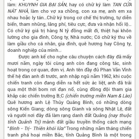
làm:
KHUYNH GIA BẠI SẢN
, hay có chữ ký làm
TAN CỬA
NÁT NHÀ
, làm cho vợ xa chồng, con xa mẹ, anh em xa
nhau hoặc ly tán…Chữ ký trong cơ chế thị trường, tự diễn
biến, tham nhũng, lãng phí, tiêu cực, đưa và nhận hối lộ…
Có chữ ký giá trị hàng N tỷ đồng mất đi, thiệt hại khôn
lường cho gia đình, Công ty, Nhà nước; Có chữ ký thu về
làm giầu cho cá nhân, gia đình, quê hương hay Công ty,
doanh nghiệp của mình…
Được anh kể cho nghe câu chuyện cách đây đã mấy
mươi năm, ngày tôi cùng anh còn đang công tác, sinh
hoạt trong cơ quan, đơn vị. Anh tên đầy đủ Phan Văn Vĩnh
thế hệ đàn anh đi trước, anh nhập ngũ năm 1962, khi cuộc
chiến tranh còn đang diễn ra hết sức ác liệt, anh đã trải
qua một thời bom rơi đạn nổ, cùng đồng đội tham gia
khắp các chiến trường B;C
(chiến trường miền Nam & Lào)
Quê hương anh Lệ Thủy Quảng Bình, có những dòng
sông Kiến Giang; dòng sông Gianh và sông Nhật Lệ, đất
và người nơi đây đã làm rạng danh đất Quảng
(nay thuộc
tỉnh Quảnh Trị)
mảnh đất giầu truyền thống cách mạng
“
Bình - Trị- Thiên khói lửa”
Trong những năm tháng chiến
tranh phá hoại miền Bắc, tỉnh Quảng Bình là một trong