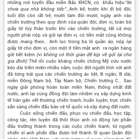
những nơi tuyến đầu miền Bắc XHCN, có khẩu hiệu
“Xe
chưa qua nhà không tiếc”…
Anh kể; trước khi đi bộ đội,
tuổi đời còn rất trẻ, mười tám đôi mươi, ngày anh vào
chiến trường theo quy định của quân đội, đơn vị, toàn bộ
giấy tờ tùy thân trước khi vào chiến trường, tất cả mọi
người phải nộp và gửi lại đơn vị, có tiền mặt cũng không
được mang theo… Anh lục trong ba lô quần áo, nộp lại
giấy tờ cho đơn vị, còn một ít tiền mặt anh ra ngân hàng
gửi tiết kiệm
(vì không có thời gian để kịp về gửi lại cho
gia đình)
Thế rồi cuộc kháng chiến chống Mỹ cứu nước
kéo dài triền miên nhiều năm, cuộc đời người lính với anh
đã từng trải qua các chiến trường ác liệt, B ngắn; B dài,
miền Đông Nam bộ, Tây Nam bộ; Chiến trường C… Sau
ngày giải phóng hoàn toàn miền Nam, thống nhất đất
nước, anh lại cùng đồng đội làm nhiệm vụ xây dựng kinh
tế hàn gắn vết thương chiến tranh, huấn luyện, trực chiến
sẵn sàng chiến đấu bảo vệ tổ quốc và xây dựng đất nước.
Cuộc sống chiến đấu, phục vụ chiến đấu, học tập,
công tác, rèn luyện đã thôi thúc anh có động lực phấn
đấu trưởng thành trong các cuộc chiến tranh, từ người
chiến sĩ anh phấn đấu được trở thành Sĩ quan Quân đội