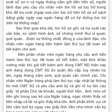
soát số sơ ri và ngày tháng năm gửi tiền trên sổ, người
lãnh đạo yêu cầu chị nhân viên tìm hồ sơ lưu trữ trong
kho để tra soát
(ngày xưa còn lưu trữ trên hồ sơ sổ sách
bằng giấy, ngày nay ngân hàng đã có hệ thống lưu trữ
trên hệ thống máy)
Sau thời gian khá dài, tìm hồ sơ gốc và tra soát các
văn bản, so sánh hình ảnh, số chứng minh thư sĩ quan,
quê quán… được sự thống nhất, đồng ý của lãnh đạo, chị
nhân viên ngân hàng tiến hành làm thủ tục tất toán sổ
tiết kiệm cho anh.
Đến phần nhân viên ngân hàng yêu cầu anh tiến
hành làm thủ tục tất toán sổ tiết kiệm, một khó khăn
vướng mắc khi gửi tiết kiệm anh dùng CMT ND hiện nay
anh đang dùng CMT SQ do quân đội cấp, tuy nhiên họ
tên, ngày tháng năm sinh, quê quán vẫn chính xác. Chị
nhân viên Ngân hàng phải làm thủ tục cập nhật lại thông
tin mới CMT SQ và yêu cầu anh ký và ghi rõ họ tên vào
giấy tờ phần Chủ tài khoản, người lĩnh tiền… Anh nhìn số
tiền ghi trong sao kê của Ngân hàng, ngạc nhiên thấy số
tiền nhập cả lãi và gốc thấy khá lớn. Anh phấn khởi, vui vẻ
liền cầm bút ký ngay vào giấy lĩnh tiền như mình vẫn ký