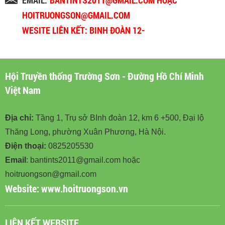
EMAIL:
BANTINTS2011@GMAIL.COM HOẶC
HOITRUONGSON@GMAIL.COM
WESITE LIÊN KẾT: BINH ĐOÀN 12-
BINHDOAN12.VN
Hội Truyền thống Trường Sơn - Đường Hồ Chí Minh
Việt Nam
Địa chỉ:
Tầng 1, Trụ sở BInh đoàn 12, km 6 +500, Đại lộ
Thăng Long, phường Xuân Phương, Hà Nội.
Điện thoại:
0825205530
Email
: bantints2011@gmail.com hoặc
hoitruongson@gmail.com
Website:
www.hoitruongson.vn
LIÊN KẾT WEBSITE