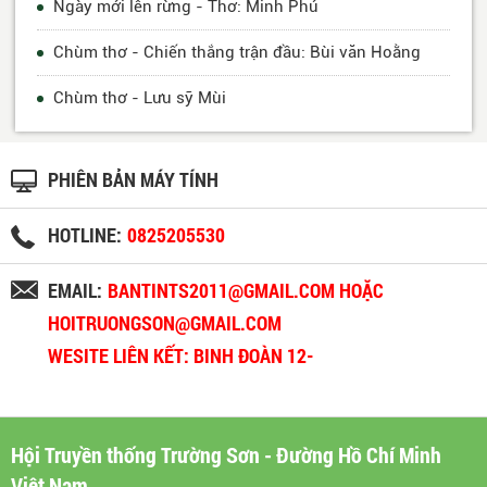
Ngày mới lên rừng - Thơ: Minh Phú
Chùm thơ - Chiến thắng trận đầu: Bùi văn Hoằng
Chùm thơ - Lưu sỹ Mùi
PHIÊN BẢN MÁY TÍNH
HOTLINE:
0825205530
EMAIL:
BANTINTS2011@GMAIL.COM HOẶC
HOITRUONGSON@GMAIL.COM
WESITE LIÊN KẾT: BINH ĐOÀN 12-
BINHDOAN12.VN
Hội Truyền thống Trường Sơn - Đường Hồ Chí Minh
Việt Nam