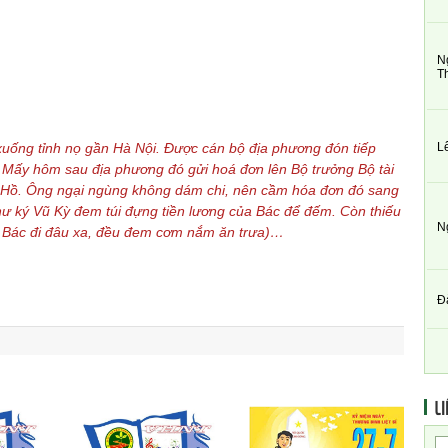
N
T
L
xuống tỉnh nọ gần Hà Nội. Được cán bộ địa phương đón tiếp
… Mấy hôm sau địa phương đó gửi hoá đơn lên Bộ trưởng Bộ tài
ác Hồ. Ông ngại ngùng không dám chi, nên cầm hóa đơn đó sang
thư ký Vũ Kỳ đem túi đựng tiền lương của Bác để đếm. Còn thiếu
N
y Bác đi đâu xa, đều đem cơm nắm ăn trưa)…
Đ
LI