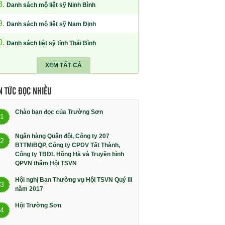
8.
Danh sách mộ liệt sỹ Ninh Bình
9.
Danh sách mộ liệt sỹ Nam Định
0.
Danh sách liệt sỹ tỉnh Thái Bình
XEM TẤT CẢ
N TỨC ĐỌC NHIỀU
Chào bạn đọc của Trường Sơn
1
Ngân hàng Quân đội, Công ty 207
2
BTTM/BQP, Công ty CPDV Tất Thành,
Công ty TBĐL Hồng Hà và Truyền hình
QPVN thăm Hội TSVN
Hội nghị Ban Thường vụ Hội TSVN Quý III
3
năm 2017
Hội Trường Sơn
4