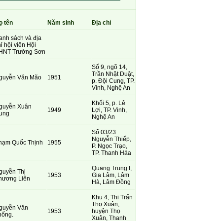
ọ tên
Năm sinh
Địa chỉ
anh sách và địa
ỉ hội viên Hội
HNT Trường Sơn
Số 9, ngõ 14,
Trần Nhật Duật,
guyễn Văn Mão
1951
p. Đội Cung, TP.
Vinh, Nghệ An
Khối 5, p. Lê
guyễn Xuân
1949
Lợi, TP. Vinh,
ung
Nghệ An
Số 03/23
Nguyễn Thiếp,
hạm Quốc Thịnh
1955
P. Ngọc Trạo,
TP. Thanh Háa
Quang Trung I,
guyễn Thị
1953
Gia Lâm, Lâm
hương Liên
Hà, Lâm Đồng
Khu 4, Thị Trấn
Thọ Xuân,
guyễn Văn
1953
huyện Thọ
hống.
Xuân, Thanh