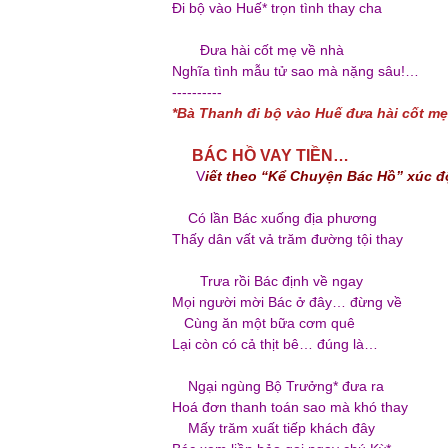
Đi bộ vào Huế* trọn tình thay cha
Đưa hài cốt mẹ về nhà
Nghĩa tình mẫu tử sao mà nặng sâu!…
----------
*Bà Thanh đi bộ vào Huế đưa hài cốt mẹ 
BÁC HỒ VAY TIỀN…
V
iết theo “Kể Chuyện Bác Hồ” xúc 
Có lần Bác xuống địa phương
Thấy dân vất vả trăm đường tội thay
Trưa rồi Bác định về ngay
Mọi người mời Bác ở đây… đừng về
Cùng ăn một bữa cơm quê
Lại còn có cả thịt bê… đúng là…
Ngại ngùng Bộ Trưởng* đưa ra
Hoá đơn thanh toán sao mà khó thay
Mấy trăm xuất tiếp khách đây