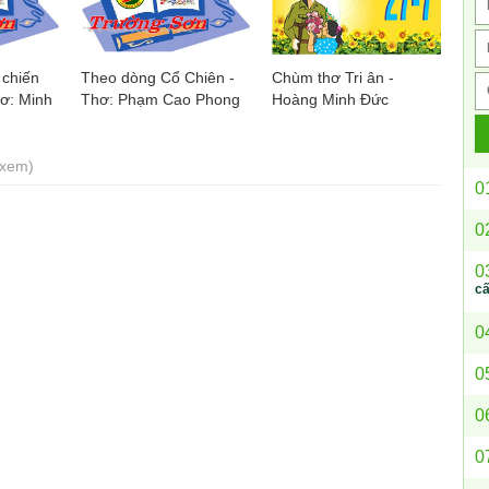
 chiến
Theo dòng Cổ Chiên -
Chùm thơ Tri ân -
hơ: Minh
Thơ: Phạm Cao Phong
Hoàng Minh Đức
 xem)
0
0
0
c
0
0
0
0