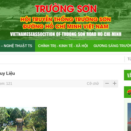
 – NGHỆ THUẬT TS
CHÍNH TRỊ - KINH TẾ - XÃ HỘI
GƯƠNG SÁNG TRƯỜ
uy Liệu
V
em: 121
Cỡ chữ