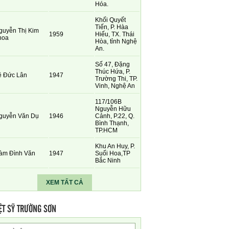
Hóa.
Khối Quyết
Tiến, P. Hàa
guyễn Thị Kim
1959
Hiếu, TX. Thái
hoa
Hòa, tỉnh Nghệ
An.
Số 47, Đặng
Thúc Hứa, P.
ê Đức Lân
1947
Trường Thi, TP.
Vinh, Nghệ An
117/106B
Nguyễn Hữu
guyễn Văn Dụ
1946
Cảnh, P.22, Q.
Bình Thạnh,
TP.HCM
Khu An Huy, P.
àm Đình Văn
1947
Suối Hoa,TP
Bắc Ninh
XEM TẤT CẢ
ỆT SỸ TRƯỜNG SƠN