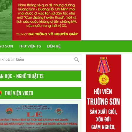
NG SƠN
THƯ VIỆN TS
LIÊN HỆ
ĂN HỌC - NGHỆ THUẬT TS
THƯ VIỆN VIDEO