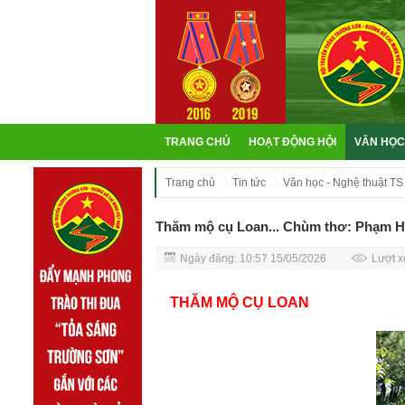
TRANG CHỦ
HOẠT ĐỘNG HỘI
VĂN HỌC
Trang chủ
Tin tức
Văn học - Nghệ thuật TS
Thăm mộ cụ Loan... Chùm thơ: Phạm H
Ngày đăng: 10:57 15/05/2026
Lượt x
THĂM MỘ CỤ LOAN