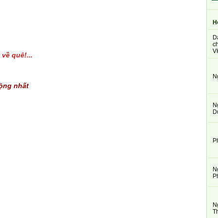
H
D
ch
V
về quê!...
N
động nhất
N
D
P
N
P
N
T