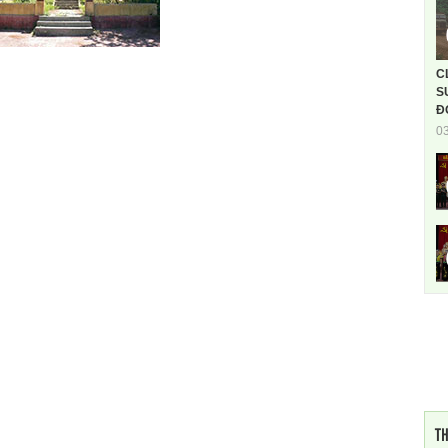
C
S
Đ
0
TH