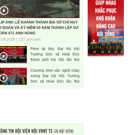
LIP ẢNH .LỄ KHÁNH THÀNH BIA SỞ CHỈ HUY
Ư ĐOÀN VÀ KỶ NIỆM 55 NĂM THÀNH LẬP SƯ
OÀN 471 ANH HÙNG
3.08.2026
|
137 lượt xem
Phim tài liệu: Đại hội Hội
Trường Sơn xã Hoài Đức
thành phố Hà Nội lần thứ
nhất, nhiệm kì 2026-2031
Chương trình văn nghệ chào
mừng Đại hội Hội Trường
Sơn xã Hoài Đức lần thứ
nhất, nhiệm kì 2026-2031
ÔNG TIN HỘI VIÊN HỘI VHNT TS
(78 HỘI VIÊN)