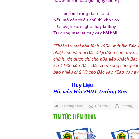
Bác xem liền bảo gọi ngay chú Kỳ*
Túi tiền lương đếm hết đi
Nếu mà còn thiếu chú thì cho vay
Chuyện xưa nghe thấy lạ thay
Tự dưng mắt ứa cay cay bồi hồi!…
----------------
*Thời đầu mới hòa bình 1954, một lần Bác 
nhiệt tình và mời Bác ở lại dùng cơm trưa
chính, xin được chi cho bữa tiếp khách B
xin ý kiến của Bác. Bác xem xong cho gọi 
bao nhiêu chú Kỳ cho Bác vay. (Sau vụ nà
Huy Liệu
Hội viên Hội VHNT Trường Sơn
Về trang trước
Gửi email
In trang
TIN TỨC LIÊN QUAN