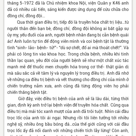
tháng 5-1972 đã là Chủ nhiệm khoa Nội, viện Quân y K46 anh
đã có nhiều cải tiến, sáng kiến được ứng dụng để cứu chữa cho
đồng chí, đồng đội…
Qua thời gian điều trị, tiếp đó là truyền hóa chất trị liệu…từ
người thân đến bạn bè, đồng chí, đồng đội không ai bắt gặp sự
ủy mỵ, yếu đuối của anh, người bệnh nhân đang bị căn bệnh quái
ác! Anh luôn tự tin để động viên mình và coi bệnh tật là thường
tình “sinh- lão- bệnh- tử!”- “dù sợ chết, đố ai mà thoát chết!”. Và
phải có lòng tin vào khoa học. Trong chữa bệnh, nhiều khi tinh
thần lạc quan, yêu đời của người bệnh sẽ như một chất xúc tác
mạnh mẽ để thuốc men chuyển hóa trong cơ thể- thật giản dị
mà sâu sắc cả về tâm lý và nguyên lý trong điều trị. Anh đã nhớ
về những ca điều trị bệnh và vết thương cho đồng chí của mình ở
chiến trường năm xưa, anh cũng đã từng động viên họ phải
chiến thắng bệnh tật.
Giờ đây, việc điều trị bệnh của anh sẽ là lâu dài, từng thời
gian, định kỳ anh trở lại bệnh viện để truyền hóa chất. Cũng qua
điều trị mà mái tóc xanh mượt của anh đã trôi tuột. Nhìn cái đầu
trọc lốc của anh tôi ái ngại. Nhưng rồi tôi liên tưởng tới nhiều
nghệ sỹ, nhiều ông bầu bóng đá…của thế giới cũng với cái đầu
trọc lốc ấy đã nổi danh với những chiến tích lẫy lừng! Còn anh,