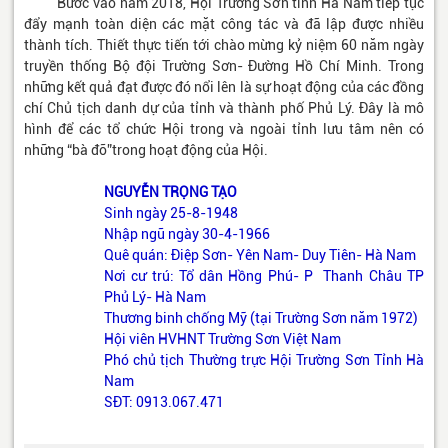
Bước vào năm 2018, Hội Trường Sơn tỉnh Hà Nam tiếp tục
đẩy mạnh toàn diện các mặt công tác và đã lập được nhiều
thành tích. Thiết thực tiến tới chào mừng kỷ niệm 60 năm ngày
truyền thống Bộ đội Trường Sơn- Đường Hồ Chí Minh. Trong
những kết quả đạt được đó nổi lên là sự hoạt động của các đồng
chí Chủ tịch danh dự của tỉnh và thành phố Phủ Lý. Đây là mô
hình để các tổ chức Hội trong và ngoài tỉnh lưu tâm nên có
những “bà đỡ”trong hoạt động của Hội.
NGUYỄN TRỌNG TẠO
Sinh ngày 25-8-1948
Nhập ngũ ngày 30-4-1966
Quê quán: Điệp Sơn- Yên Nam- Duy Tiên- Hà Nam
Nơi c­ư trú: Tổ dân Hồng Phú- P Thanh Châu TP
Phủ Lý- Hà Nam
Th­ương binh chống Mỹ (tại Tr­ường Sơn năm 1972)
Hội viên HVHNT Tr­ường Sơn Việt Nam
Phó chủ tịch Th­ường trực Hội Tr­ường Sơn Tỉnh Hà
Nam
SĐT: 0913.067.471