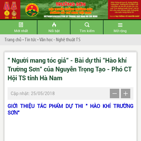
Mới nhất
Nổi bật
Tìm kiếm
Mở rộng
Trang chủ
-
Tin tức
-
Văn học - Nghệ thuật TS
" Người mang tóc giả" - Bài dự thi "Hào khí
Trường Sơn" của Nguyễn Trọng Tạo - Phó CT
Hội TS tỉnh Hà Nam
Cập nhật: 25/05/2018
GIỚI THIỆU TÁC PHẨM DỰ THI " HÀO KHÍ TRƯỜNG
SƠN"