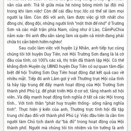
văn của anh: Trả lẽ giữa mùa hè nóng bỏng mình lại đội mũ
trong khi làm việc! Còn để cái đầu trọc lốc có thể sẽ làm mọi
người lạ lẫm. Còn đối với anh, làm được việc gì tốt nhất cho
đồng chí, đồng đội, những người lính “một thời để nhớ” ở Trường
Sơn và các mặt trận phía Nam, cũng như ở Lào, CămPuChia
năm xưa- thì anh đều sẵn sàng làm và quên cả mình đang phải
chữa trị căn bệnh hiểm nghèo!
Sau cuộc làm việc với huyện Lý Nhân, anh tiếp tục cùng
chúng tôi tới huyện Duy Tiên, nơi Hội Trường Sơn đang là lá cờ
đầu của tỉnh, có 100% các xã, thị trấn đã thành lập Hội. Có thể
khẳng định Huyện ủy, UBND huyện Duy Tiên có sự quan tâm đặc
biệt để hội Trường Sơn Duy Tiên hoạt động đạt kết quả cao về
nhiều mặt. Tiếp đó anh Lâm gợi ý với Thường trực Hội của tỉnh
là hãy tập trung để đẩy mạnh hoạt động của Hội Trường Sơn
thành phố Phủ Lý, để phát triển Hội ở cơ sở, tăng nhanh số hội
viên…Và đẩy mạnh hoạt động tình nghĩa ở tất cả các Hội trong
tỉnh… Với tinh thần “phát huy truyền thống- sống nặng nghĩa
tình”. Thực hiện ý kiến của anh, Thường trực tỉnh hội đã tập
trung chỉ đạo đối với thành phố Phủ Lý. Việc đầu tiên là cần tìm
người làm Chủ tịch danh dự “bà đỡ” trong hoạt động của Hội
thành phố. Người mà chúng tôi tín nhiệm và tin tưởng là anh