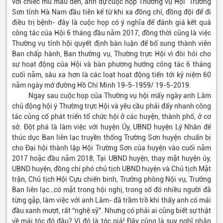
với chiếc mũ màu đen, anh dự cuộc họp Thường vụ Hội Trường
Sơn tỉnh Hà Nam đầu tiên kể từ khi xa đồng chí, đồng đội để đi
điều trị bệnh- đây là cuộc họp có ý nghĩa để đánh giá kết quả
công tác của Hội 6 tháng đầu năm 2017, đồng thời cũng là việc
Thường vụ tỉnh hội quyết định bàn luận để bổ sung thành viên
Ban chấp hành, Ban thường vụ, Thường trực Hội vì đòi hỏi cho
sự hoạt động của Hội và bàn phương hướng công tác 6 tháng
cuối năm, sâu xa hơn là các loạt hoạt động tiến tới kỷ niệm 60
năm ngày mở đường Hồ Chí Minh 19-5-1959/ 19-5-2019.
Ngay sau cuộc họp của Thường vụ hội mấy ngày anh Lâm
chủ động hội ý Thường trực Hội và yêu cầu phải đẩy nhanh công
tác củng cố phát triển tổ chức hội ở các huyện, thành phố, ở cơ
sở. Đột phá là làm việc với huyện Ủy, UBND huyện Lý Nhân để
thúc dục Ban liên lạc truyền thống Trường Sơn huyện chuẩn bị
cho Đại hội thành lập Hội Trường Sơn của huyện vào cuối năm
2017 hoặc đầu năm 2018, Tại UBND huyện, thay mặt huyện ủy,
UBND huyện, đồng chí phó chủ tịch UBND huyện và Chủ tịch Mặt
trận, Chủ tịch Hội Cựu chiến binh, Trưởng phòng Nội vụ, Trưởng
Ban liên lạc…có mặt trong hội nghị, trong số đó nhiều người đã
từng gặp, làm việc với anh Lâm- đã trầm trồ khi thấy anh có mái
đầu xanh mượt, rất “nghệ sỹ”. Nhưng có phải ai cũng biết sự thật
về mái tóc đó đâu? Vì đó là tóc giả! Đây cũng là suy nghĩ nhân