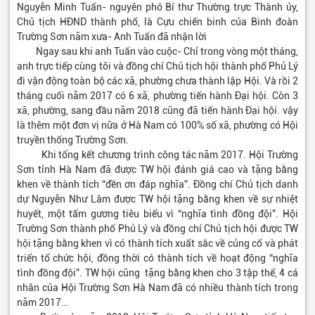
Nguyễn Minh Tuấn- nguyên phó Bí thư Thường trực Thành ủy,
Chủ tịch HĐND thành phố, là Cựu chiến binh của Binh đoàn
Trường Sơn năm xưa- Anh Tuấn đã nhận lời
Ngay sau khi anh Tuấn vào cuộc- Chỉ trong vòng một tháng,
anh trực tiếp cùng tôi và đồng chí Chủ tịch hội thành phố Phủ Lý
đi vận động toàn bộ các xã, phường chưa thành lập Hội. Và rồi 2
tháng cuối năm 2017 có 6 xã, phường tiến hành Đại hội. Còn 3
xã, phường, sang đầu năm 2018 cũng đã tiến hành Đại hội. vậy
là thêm một đơn vị nữa ở Hà Nam có 100% số xã, phường có Hội
truyền thống Trường Sơn.
Khi tổng kết chương trình công tác năm 2017. Hội Trường
Sơn tỉnh Hà Nam đã được TW hội đánh giá cao và tặng bằng
khen về thành tích “đền ơn đáp nghĩa”. Đồng chí Chủ tịch danh
dự Nguyễn Như Lâm được TW hội tặng bằng khen về sự nhiệt
huyết, một tấm gương tiêu biểu vì “nghĩa tình đồng đội”. Hội
Trường Sơn thành phố Phủ Lý và đồng chí Chủ tịch hội được TW
hội tặng bằng khen vì có thành tích xuất sắc về củng cố và phát
triển tổ chức hội, đồng thời có thành tích về hoạt động “nghĩa
tình đồng đội”. TW hội cũng tặng bằng khen cho 3 tập thể, 4 cá
nhân của Hội Trường Sơn Hà Nam đã có nhiều thành tích trong
năm 2017…