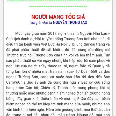
---------------------------------------------------------
--------------------------------
NGƯỜI MANG TÓC GIẢ
Tác giả: Đại tá
NGUYỄN TRỌNG TẠO
Một ngày giữa năm 2017, nghe tin anh Nguyễn Như Lâm-
Chủ tịch danh dự Hội truyền thống Trường Sơn tỉnh nhà phải đi
điều trị tại bệnh viện Việt Đức Hà Nội, vì bị ung thư đại tràng và
đã phải phẫu thuật để cắt khối u đó. Tôi cùng các đồng chí
Thường trực hội Trường Sơn của tỉnh vội vã lên thăm anh. Tuy
sau phẫu thuật có vài ngày nhưng khi tiếp xúc, tôi cảm phục về
nghị lực của người thầy thuốc ưu tú, người Bác sỹ Quân y đã
từng lăn lộn ở nhiều mặt trận năm xưa- Từ Đoàn 559 và dọc
ngang Trường Sơn, sang cả nước bạn Lào rồi tiến đến Bắc
CamPuChia…lúc ấy anh đã cùng đội ngũ Y Bác sỹ cứu sống
hàng trăm Cán bộ, Chiến sỹ, Thanh niên xung phong khi bị
thương hoặc mắc những bệnh hiểm nghèo ở chiến trường nóng
bỏng, đầy gian khổ, thiếu thốn về mọi mặt! Giờ đây căn bệnh
hiểm nghèo có thể uy hiếp tới tính mạng của mình, nhưng anh
vẫn bình tĩnh, kiên nghị. Nằm trên giường bệnh, mọi thứ từ quần
áo, trang bị nơi hậu phẫu đều màu trắng. Nhưng đôi mắt anh