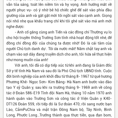
vẫn tỏa sáng, toát lên niềm tin và hy vọng. Anh hướng mắt về
người phục vụ- có ý nhờ bê hộ chiếc ghế để sát vào phía đầu
giường của anh và gật gật mời tôi ngồi sát vào cạnh anh. Giọng
nói nhỏ nhẹ qua khẩu trang chỉ khi tôi ghé sát vào má anh mới
nghe được:
- Anh cố gắng cùng anh Tiến và các đồng chí Thường vụ lo
cho hội truyền thống Trường Sơn tỉnh nhà hoạt động tốt nhé, để
đồng chí đồng đội của chúng ta được nhờ! Đó là cái tâm của
người Chủ tịch danh dự . Tôi ứa nước mắt! Nắm chặt tay anh và
chạm vào sợi dây đang truyền dịch cho anh, tôi hứa sẽ thực hiện
như mong muốn của anh!
Với anh, tôi đã có dịp tiếp xúc từ khi anh đang là Giám đốc
Sở y tế tỉnh Hà Nam và sau đó là Phó Chủ tịch UBND tỉnh. Cuộc
đời binh nghiệp của anh khởi đầu từ tháng 8- 1967 từ quê hương
Phương Khê- Ngọc Sơn- Kim Bảng- Hà Nam anh bước vào đào
tạo Y sỹ Quân y, sau khi ra trường tháng 9- 1969 anh về công
tác ở Đoàn 586-E19 Tỉnh đội Nam Hà, tháng 10 năm 1970 anh
hành quân vào Trường Sơn và công tác ở Viện Quân y K40-
DT126 Đoàn 559, rồi tiếp đó là Sư đoàn 470; rồi sang nước bạn
Lào, CămPuChia và mặt trận Đông Nam bộ, Tây Ninh, Bình
Long, Phước Long…Trưởng thành qua thực tiễn, qua đạn bom,