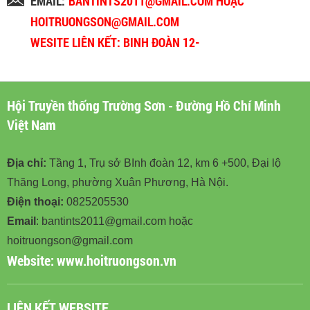
EMAIL:
BANTINTS2011@GMAIL.COM HOẶC
HOITRUONGSON@GMAIL.COM
WESITE LIÊN KẾT: BINH ĐOÀN 12-
BINHDOAN12.VN
Hội Truyền thống Trường Sơn - Đường Hồ Chí Minh
Việt Nam
Địa chỉ:
Tầng 1, Trụ sở BInh đoàn 12, km 6 +500, Đại lộ
Thăng Long, phường Xuân Phương, Hà Nội.
Điện thoại:
0825205530
Email
: bantints2011@gmail.com hoặc
hoitruongson@gmail.com
Website:
www.hoitruongson.vn
LIÊN KẾT WEBSITE