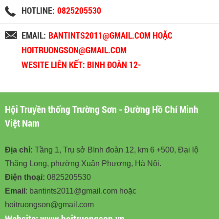
HOTLINE:
0825205530
EMAIL:
BANTINTS2011@GMAIL.COM HOẶC
HOITRUONGSON@GMAIL.COM
WESITE LIÊN KẾT: BINH ĐOÀN 12-
BINHDOAN12.VN
Hội Truyền thống Trường Sơn - Đường Hồ Chí Minh
Việt Nam
Địa chỉ:
Tầng 1, Trụ sở BInh đoàn 12, km 6 +500, Đại lộ
Thăng Long, phường Xuân Phương, Hà Nội.
Điện thoại:
0825205530
Email
: bantints2011@gmail.com hoặc
hoitruongson@gmail.com
Website:
www.hoitruongson.vn