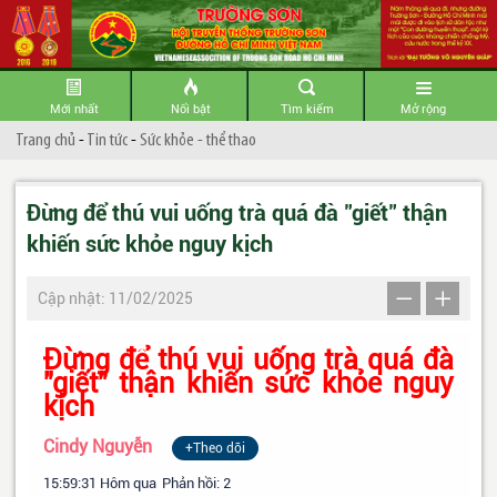
Mới nhất
Nổi bật
Tìm kiếm
Mở rộng
Trang chủ
-
Tin tức
-
Sức khỏe - thể thao
Đừng để thú vui uống trà quá đà "giết" thận
khiến sức khỏe nguy kịch
Cập nhật: 11/02/2025
Đừng để thú vui uống trà quá đà
"giết" thận khiến sức khỏe nguy
kịch
Cindy Nguyễn
+Theo dõi
15:59:31 Hôm qua
Phản hồi:
2