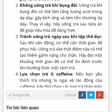
Không uống trà khi bụng đói
: Uống trà khi
bụng đói có thể làm tăng lượng acid trong
dạ dày, gây kích ứng và làm tổn thương dạ
dày. Thay vì vậy, hãy uống trà sau bữa ăn
để giúp tiêu hóa dễ dàng hơn.
Tránh uống trà ngay sau khi tập thể dục
:
Sau khi vận động, cơ thể cần thời gian để
phục hồi. Uống trà vào thời điểm này có thể
tạo thêm gánh nặng cho thận. Hãy đợi một
khoảng thời gian để cơ thể ổn định trước
khi thưởng thức một tách trà.
Lựa chọn trà ít caffeine
: Nếu bạn yêu
thích trà nhưng lo ngại về tác động của
caffeine, hãy thử chọn các loại trà thảo mộc
hoặc trà xanh nhẹ, chúng sẽ ít gây ảnh
Trang trước
chia sẻ
hưởng đến thận và hệ thần kinh.
Tin tức liên quan
Mặc dù trà có thể mang lại nhiều lợi ích cho sức