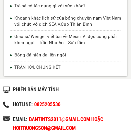
khỏe, nhưng nếu không uống đúng cách, thói
Trà sả có tác dụng gì với sức khỏe?
quen uống trà đặc có thể gây ảnh hưởng tiêu
Khoảnh khắc lịch sử của bóng chuyền nam Việt Nam
cực đến thận và sức khỏe tổng thể. Hãy luôn nhớ
với chức vô địch SEA V.Cup Thiên Bình
rằng, việc duy trì một chế độ uống trà hợp lý và
khoa học sẽ giúp bạn tận dụng tối đa lợi ích mà
Giáo sư Wenger viết bài về Messi, Ai đọc cũng phải
trà mang lại mà không lo gây hại cho cơ thể.
khen ngợi - Trần Nho An - Sưu tầm
Bóng đá hiện đại lên ngôi
TRẬN 104. CHUNG KẾT
PHIÊN BẢN MÁY TÍNH
HOTLINE:
0825205530
EMAIL:
BANTINTS2011@GMAIL.COM HOẶC
HOITRUONGSON@GMAIL.COM