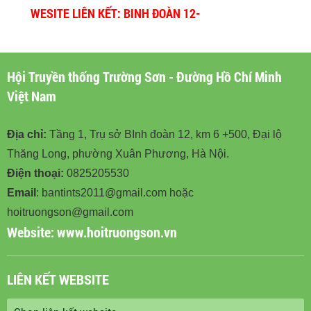
WESITE LIÊN KẾT: BINH ĐOÀN 12-
BINHDOAN12.VN
Hội Truyền thống Trường Sơn - Đường Hồ Chí Minh
Việt Nam
Địa chỉ:
Tầng 1, Trụ sở BInh đoàn 12, km 6 +500, Đại lộ
Thăng Long, phường Xuân Phương, Hà Nội.
Điện thoại:
0825205530
Email
: bantints2011@gmail.com hoặc
hoitruongson@gmail.com
Website:
www.hoitruongson.vn
LIÊN KẾT WEBSITE