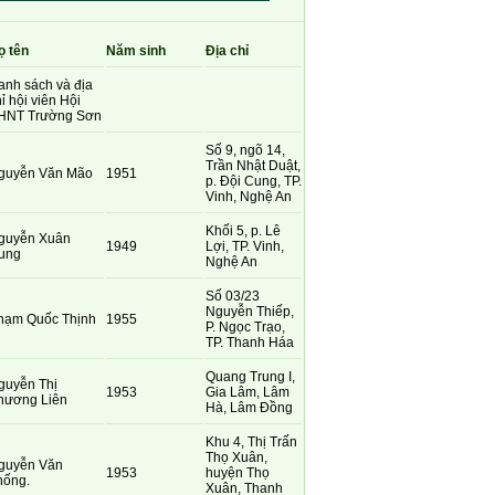
ọ tên
Năm sinh
Địa chỉ
anh sách và địa
ỉ hội viên Hội
HNT Trường Sơn
Số 9, ngõ 14,
Trần Nhật Duật,
guyễn Văn Mão
1951
p. Đội Cung, TP.
Vinh, Nghệ An
Khối 5, p. Lê
guyễn Xuân
1949
Lợi, TP. Vinh,
ung
Nghệ An
Số 03/23
Nguyễn Thiếp,
hạm Quốc Thịnh
1955
P. Ngọc Trạo,
TP. Thanh Háa
Quang Trung I,
guyễn Thị
1953
Gia Lâm, Lâm
hương Liên
Hà, Lâm Đồng
Khu 4, Thị Trấn
Thọ Xuân,
guyễn Văn
1953
huyện Thọ
hống.
Xuân, Thanh