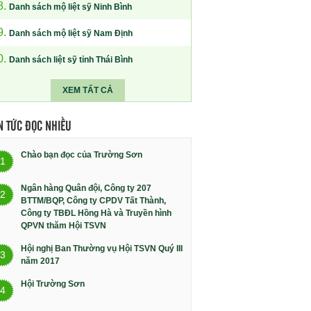
8.
Danh sách mộ liệt sỹ Ninh Bình
9.
Danh sách mộ liệt sỹ Nam Định
0.
Danh sách liệt sỹ tỉnh Thái Bình
XEM TẤT CẢ
N TỨC ĐỌC NHIỀU
Chào bạn đọc của Trường Sơn
1
Ngân hàng Quân đội, Công ty 207
2
BTTM/BQP, Công ty CPDV Tất Thành,
Công ty TBĐL Hồng Hà và Truyền hình
QPVN thăm Hội TSVN
Hội nghị Ban Thường vụ Hội TSVN Quý III
3
năm 2017
Hội Trường Sơn
4