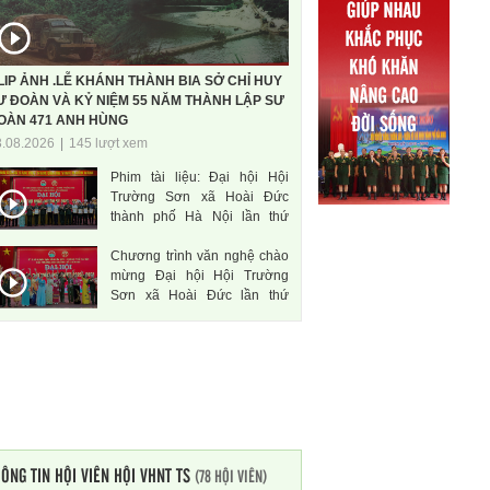
LIP ẢNH .LỄ KHÁNH THÀNH BIA SỞ CHỈ HUY
Ư ĐOÀN VÀ KỶ NIỆM 55 NĂM THÀNH LẬP SƯ
OÀN 471 ANH HÙNG
3.08.2026
|
145 lượt xem
Phim tài liệu: Đại hội Hội
Trường Sơn xã Hoài Đức
thành phố Hà Nội lần thứ
nhất, nhiệm kì 2026-2031
Chương trình văn nghệ chào
mừng Đại hội Hội Trường
Sơn xã Hoài Đức lần thứ
nhất, nhiệm kì 2026-2031
ÔNG TIN HỘI VIÊN HỘI VHNT TS
(78 HỘI VIÊN)