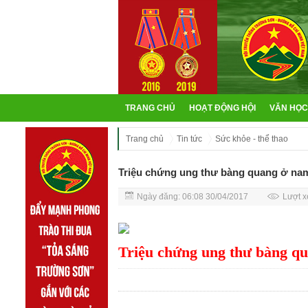
TRANG CHỦ
HOẠT ĐỘNG HỘI
VĂN HỌC
Trang chủ
Tin tức
Sức khỏe - thể thao
Triệu chứng ung thư bàng quang ở nam
Ngày đăng: 06:08 30/04/2017
Lượt x
Triệu chứng ung thư bàng qu