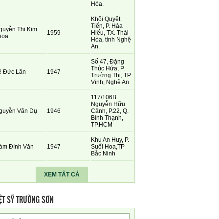
Hóa.
Khối Quyết
Tiến, P. Hàa
guyễn Thị Kim
1959
Hiếu, TX. Thái
hoa
Hòa, tỉnh Nghệ
An.
Số 47, Đặng
Thúc Hứa, P.
ê Đức Lân
1947
Trường Thi, TP.
Vinh, Nghệ An
117/106B
Nguyễn Hữu
guyễn Văn Dụ
1946
Cảnh, P.22, Q.
Bình Thạnh,
TP.HCM
Khu An Huy, P.
àm Đình Văn
1947
Suối Hoa,TP
Bắc Ninh
XEM TẤT CẢ
ỆT SỸ TRƯỜNG SƠN