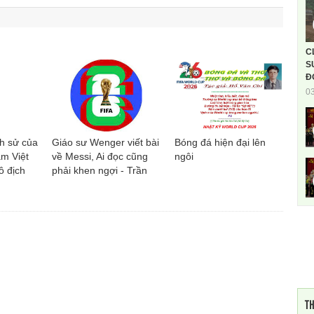
C
S
Đ
0
ch sử của
Giáo sư Wenger viết bài
Bóng đá hiện đại lên
m Việt
về Messi, Ai đọc cũng
ngôi
ô địch
phải khen ngợi - Trần
n Bình
Nho An - Sưu tầm
TH