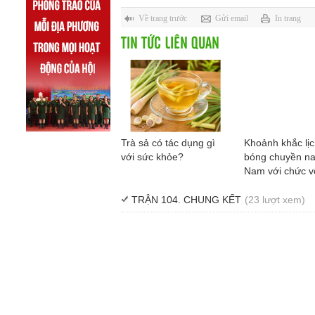
Về trang trước
Gửi email
In trang
TIN TỨC LIÊN QUAN
Trà sả có tác dụng gì
Khoảnh khắc lị
với sức khỏe?
bóng chuyền na
Nam với chức v
SEA V.Cup Thiê
TRẬN 104. CHUNG KẾT
(23 lượt xem)