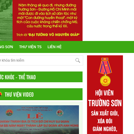
NG SƠN
THƯ VIỆN TS
LIÊN HỆ
ỨC KHỎE - THỂ THAO
THƯ VIỆN VIDEO