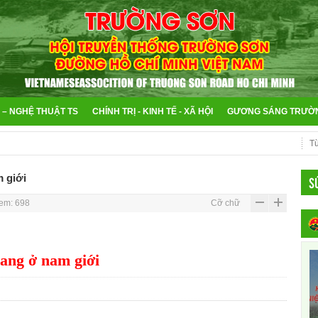
 – NGHỆ THUẬT TS
CHÍNH TRỊ - KINH TẾ - XÃ HỘI
GƯƠNG SÁNG TRƯỜ
 giới
S
em: 698
Cỡ chữ
ang ở nam giới