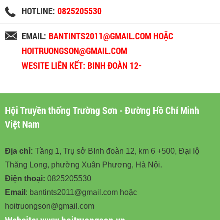
HOTLINE:
0825205530
EMAIL:
BANTINTS2011@GMAIL.COM HOẶC
HOITRUONGSON@GMAIL.COM
WESITE LIÊN KẾT: BINH ĐOÀN 12-
BINHDOAN12.VN
Hội Truyền thống Trường Sơn - Đường Hồ Chí Minh
Việt Nam
Địa chỉ:
Tầng 1, Trụ sở BInh đoàn 12, km 6 +500, Đại lộ
Thăng Long, phường Xuân Phương, Hà Nội.
Điện thoại:
0825205530
Email
: bantints2011@gmail.com hoặc
hoitruongson@gmail.com
Website:
www.hoitruongson.vn