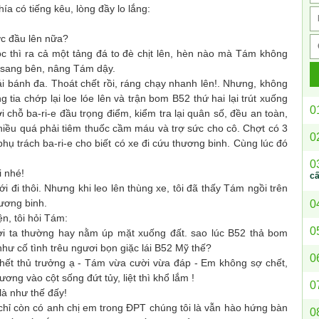
ía có tiếng kêu, lòng đầy lo lắng:
 đầu lên nữa?
hì ra cả một tảng đá to đè chịt lên, hèn nào mà Tám không
á sang bên, nâng Tám dậy.
ánh đa. Thoát chết rồi, ráng chạy nhanh lên!. Nhưng, không
tia chớp lại loe lóe lên và trận bom B52 thứ hai lại trút xuống
0
chỗ ba-ri-e đầu trọng điểm, kiểm tra lại quân số, đều an toàn,
nhiều quá phải tiêm thuốc cầm máu và trợ sức cho cô. Chợt có 3
0
hụ trách ba-ri-e cho biết có xe đi cứu thương binh. Cùng lúc đó
0
 nhé!
c
đi thôi. Nhưng khi leo lên thùng xe, tôi đã thấy Tám ngồi trên
hương binh.
0
n, tôi hỏi Tám:
0
ta thường hay nằm úp mặt xuống đất. sao lúc B52 thả bom
như cố tình trêu ngươi bọn giặc lái B52 Mỹ thế?
0
ết thủ trưởng ạ - Tám vừa cười vừa đáp - Em không sợ chết,
ng vào cột sống đứt tủy, liệt thì khổ lắm !
0
là như thế đấy!
 còn có anh chị em trong ĐPT chúng tôi là vẫn hào hứng bàn
0