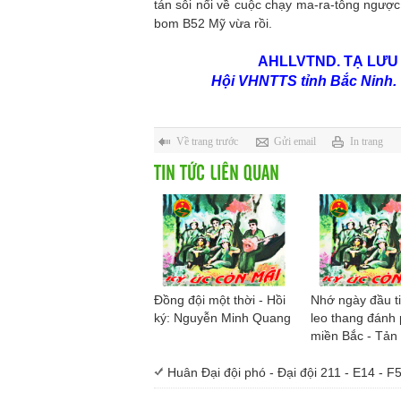
tán sôi nổi về cuộc chạy ma-ra-tông ngượ
bom B52 Mỹ vừa rồi.
AHLLVTND. TẠ LƯU
Hội VHNTTS tỉnh Bắc Ninh.
Về trang trước
Gửi email
In trang
TIN TỨC LIÊN QUAN
Đồng đội một thời - Hồi
Nhớ ngày đầu t
ký: Nguyễn Minh Quang
leo thang đánh
miền Bắc - Tản
Hoàng Minh Đứ
Huân Đại đội phó - Đại đội 211 - E14 - 