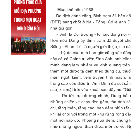
M
ùa khô năm 1968
Do địch đánh căng, Binh trạm 31 bên đất 
(ĐPT) sang chốt ở Na - Tông. Có lẽ anh Đín
nhà giữ gôn.
- Anh là Đội trưởng - tôi xúc động nói - đ
Hơn nữa Đảng ủy Binh trạm đã duyệt cho
Siêng - Phan. Tôi là người giới thiệu, dịp 
- Lý do của anh bao giờ cũng xác đáng - 
này có cả Chính trị viên Sinh Anh, anh cũ
mình đang làm nhiệm vụ vinh quang trên đ
thêm một dược tá đem theo dụng cụ, thuốc
mặn, ngọt, kiềm, tiêm truyền tĩnh mạch, r
trong cấp cứu điều trị. Anh Đính đã sốt s
sau, khi mặt trời vừa khuất sau dãy núi “Gi
Ra tới trục đường chính, Dung bắt đầu
Những chiếc xe chạy đèn gầm, tỏa ánh sá
chi, tầng thấp, tầng cao, ban đêm nhìn rất 
khi lại chơi vơi trong một khu rừng rộng đ
một nơi nào đó. Khoảng nửa đêm, chúng tô
như những người thân đi xa mới trở về. N