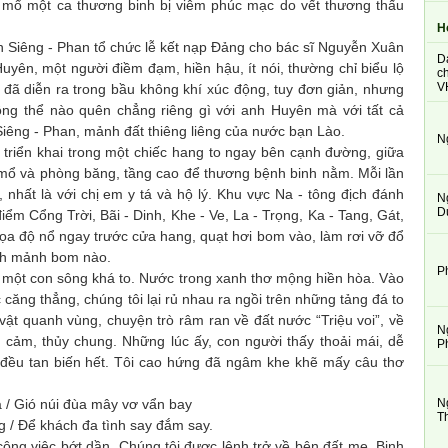
 mổ một ca thương binh bị viêm phúc mạc do vết thương thấu
H
 Siêng - Phan tổ chức lễ kết nạp Đảng cho bác sĩ Nguyễn Xuân
D
yên, một người điềm đạm, hiền hậu, ít nói, thường chỉ biểu lộ
ch
V
 đã diễn ra trong bầu không khí xúc động, tuy đơn giản, nhưng
ông thể nào quên chẳng riêng gì với anh Huyên mà với tất cả
Siêng - Phan, mảnh đất thiêng liêng của nước bạn Lào.
N
iển khai trong một chiếc hang to ngay bên cạnh đường, giữa
mổ và phòng băng, tầng cao để thương bệnh binh nằm. Mỗi lần
 nhất là với chị em y tá và hộ lý. Khu vực Na - tông địch đánh
N
D
ểm Cổng Trời, Bãi - Dinh, Khe - Ve, La - Trọng, Ka - Tang, Gát,
ọa độ nổ ngay trước cửa hang, quạt hơi bom vào, làm rơi vỡ đổ
ính mảnh bom nào.
P
một con sông khá to. Nước trong xanh thơ mộng hiền hòa. Vào
căng thẳng, chúng tôi lại rủ nhau ra ngồi trên những tảng đá to
vật quanh vùng, chuyện trò râm ran về đất nước “Triệu voi”, về
N
cảm, thủy chung. Những lúc ấy, con người thấy thoải mái, dễ
P
 đều tan biến hết. Tôi cao hứng đã ngâm khe khẽ mấy câu thơ
N
Gió núi đùa mây vơ vẩn bay
T
 Để khách đa tình say đắm say.
ng việc bớt dần. Chúng tôi được lệnh trở về bên đất mẹ. Binh