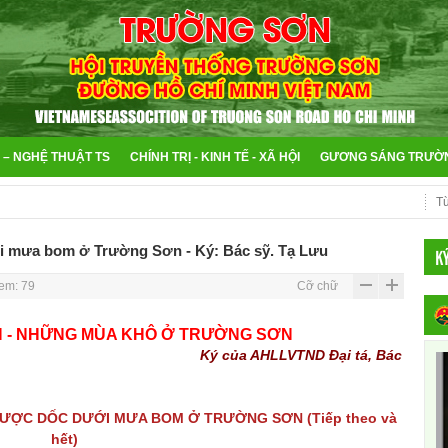
 – NGHỆ THUẬT TS
CHÍNH TRỊ - KINH TẾ - XÃ HỘI
GƯƠNG SÁNG TRƯỜ
 mưa bom ở Trường Sơn - Ký: Bác sỹ. Tạ Lưu
K
em: 79
Cỡ chữ
 -
NHỮNG MÙA KHÔ Ở TRƯỜNG SƠN
Ký của AHLLVTND Đại tá, Bác
NGƯỢC DỐC
DƯỚI MƯA BOM Ở TRƯỜNG SƠN (Tiếp theo và
hết)