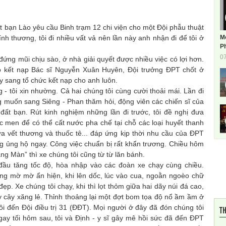
bạn Lào yêu cầu Binh trạm 12 chi viện cho một Đội phẫu thuật
M
h thương, tôi đi nhiều vất vả nên lần này anh nhận đi để tôi ở
Ph
0
ứng mũi chịu sào, ở nhà giải quyết được nhiều việc có lợi hơn.
 kết nạp Bác sĩ Nguyễn Xuân Huyên, Đội trưởng ĐPT chốt ở
này sang tổ chức kết nạp cho anh luôn.
tôi xin nhường. Cả hai chúng tôi cùng cười thoải mái. Lần đi
ng muốn sang Siêng - Phan thăm hỏi, động viên các chiến sĩ của
ất bạn. Rút kinh nghiệm những lần đi trước, tôi đề nghị đưa
 men để có thể cất nước pha chế tại chỗ các loại huyết thanh
ửa vết thương và thuốc tê... đáp ứng kịp thời nhu cầu của ĐPT
ắng ủng hộ ngay. Công việc chuẩn bị rất khẩn trương. Chiều hôm
ăng Màn” thì xe chúng tôi cũng từ từ lăn bánh.
 tăng tốc độ, hòa nhập vào các đoàn xe chạy cùng chiều.
ng mờ mờ ẩn hiện, khi lên dốc, lúc vào cua, ngoằn ngoèo chữ
đẹp. Xe chúng tôi chạy, khi thì lọt thỏm giữa hai dãy núi đá cao,
ầy cây xăng lẻ. Thỉnh thoảng lại một đợt bom tọa độ nổ ầm ầm ở
i đến Đội điều trị 31 (ĐĐT). Mọi người ở đây đã đón chúng tôi
TH
gay tối hôm sau, tôi và Định - y sĩ gây mê hồi sức đã đến ĐPT