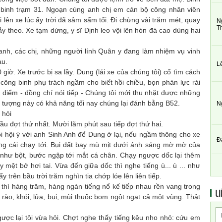
binh trạm 31. Ngoạn cùng anh chị em cán bộ công nhân viên
 lên xe lúc ấy trời đã sâm sẩm tối. Đi chừng vài trăm mét, quay
N
T
ẫy theo. Xe tạm dừng, y sĩ Định leo vội lên hòn đá cao dùng hai
c anh, các chị, những người lính Quân y đang làm nhiệm vụ vinh
au.
L
ờ. Xe trước bị sa lầy. Dung (lái xe của chúng tôi) cố tìm cách
công binh phụ trách ngầm cho biết hồi chiều, bọn phản lực rải
g điểm - đồng chí nói tiếp - Chúng tôi mới thu nhặt được những
iện tượng này có khả năng tối nay chúng lại đánh bằng B52.
N
 hỏi
 đợt thứ nhất. Mười lăm phút sau tiếp đợt thứ hai.
hội ý với anh Sinh Anh để Dung ở lại, nếu ngầm thông cho xe
Đ
ng cái chạy tới. Bụi đất bay mù mịt dưới ánh sáng mờ mờ của
a như bột, bước ngập tới mắt cá chân. Chạy ngược dốc lại thêm
mệt bở hơi tai. Vừa đến giữa dốc thì nghe tiếng ù... ù ... như
y trên bầu trời trăm nghìn tia chớp lóe lên liên tiếp.
ì hàng trăm, hàng ngàn tiếng nổ kế tiếp nhau rền vang trong
LI
 rào, khói, lửa, bụi, mùi thuốc bom ngột ngạt cả một vùng. Thật
 lại tôi vừa hỏi. Chợt nghe thấy tiếng kêu nho nhỏ: cứu em