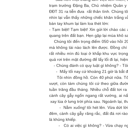
trạm trưởng Đặng Ba, Chủ nhiệm Quân y 
ĐĐT 31 ra tiễn đưa rất thân tình. Chúng tôi
nhìn lại vẫn thấy những chiếc khăn trắng v
bàn tay khum lại làm loa thét lớn:
- Tạm biệt! Tạm biệt! Xin gửi lời chào cá
quang trên đất bạn. Hẹn gặp lại mùa khô s
Chúng tôi đến trọng điểm 050 vào hồi 20 gi
mà không tài nào lách lên được. Đồng chí 
rất nhiều mìn đủ loại ở khắp khu vực trọn
quả rơi trên mặt đường để lấy lối đi lại, h
- Chúng đánh có quy luật gì không? - Tôi
- Mấy tối nay cứ khoảng 21 giờ là bắt đầu
Tôi nhìn đồng hồ. Còn 40 phút nữa. Tôi 
vượt, còn tám chúng tôi cứ theo giữa đườ
tuần trăng đầu tháng. Nhiều chỗ đất tơi r
cành cây gẫy ngổn ngang rất vướng, ai nấy 
xay lúa ở lưng trời phía sau. Ngoảnh lại, thấ
- Nằm xuống! tôi hét lên. Vừa dứt lời th
đêm, cành cây gẫy răng rắc, đất đá rơi rào
là khủng khiếp.
- Có ai việc gì không? - Vừa chạy ngược