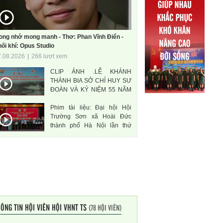
ong nhớ mong manh - Thơ: Phan Vĩnh Điển -
ối khí: Opus Studio
7.08.2026
|
266 lượt xem
CLIP ẢNH .LỄ KHÁNH
THÀNH BIA SỞ CHỈ HUY SƯ
ĐOÀN VÀ KỶ NIỆM 55 NĂM
THÀNH LẬP SƯ ĐOÀN 471
Phim tài liệu: Đại hội Hội
ANH HÙNG
Trường Sơn xã Hoài Đức
thành phố Hà Nội lần thứ
nhất, nhiệm kì 2026-2031
ÔNG TIN HỘI VIÊN HỘI VHNT TS
(78 HỘI VIÊN)