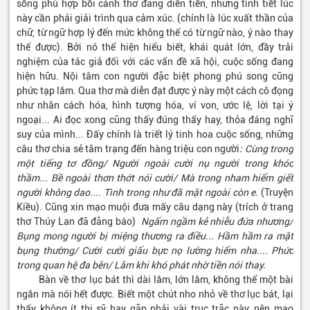
sống phù hợp bối cảnh thơ đang diễn tiến, những tình tiết lúc
này cần phải giải trình qua cảm xúc. (chính là lúc xuất thần của
chữ, từ ngữ hợp lý đến mức không thể có từ ngữ nào, ý nào thay
thế được). Bởi nó thể hiện hiểu biết, khái quát lớn, đầy trải
nghiệm của tác giả đối với các vấn đề xã hội, cuộc sống đang
hiện hữu. Nội tâm con người đặc biệt phong phú song cũng
phức tạp lắm. Qua thơ mà diễn đạt được ý này một cách cô đọng
như nhân cách hóa, hình tượng hóa, ví von, ước lệ, lời tại ý
ngoại... Ai đọc xong cũng thấy đúng thấy hay, thỏa đáng nghĩ
suy của mình... Đấy chính là triết lý tinh hoa cuộc sống, những
câu thơ chia sẻ tâm trạng đến hàng triệu con người
: Cùng trong
một tiếng tơ đồng/ Người ngoài cười nụ người trong khóc
thầm... Bề ngoài thơn thớt nói cười/ Mà trong nham hiểm giết
người không dao.... Tình trong như đã mặt ngoài còn e.
(Truyện
Kiều). Cũng xin mạo muội đưa mấy câu dạng này (trích ở trang
thơ Thúy Lan đã đăng báo)
Ngấm ngầm kẻ nhiễu đứa nhương/
Bụng mong người bị miệng thương ra điều...
Hầm hầm ra mặt
bụng thường/ Cười cười giấu bực nọ lường hiểm nha.... Phức
trong quan hệ đa bên/ Lắm khi khó phát nhờ tiền nói thay.
Bàn về thơ lục bát thì dài lắm, lớn lắm, không thể một bài
ngắn mà nói hết được. Biết một chút nho nhỏ về thơ lục bát, lại
thấy không ít thi sỹ hay gặp phải vài trục trặc này, nên mạo