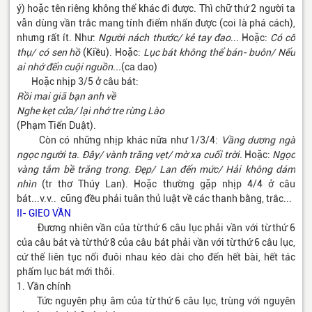
ý) hoặc tên riêng không thể khác đi được. Thì chữ thứ 2 người ta
vẫn dùng vần trắc mang tính điểm nhấn được (coi là phá cách),
nhưng rất ít. Như:
Người nách thước/ kẻ tay đao
... Hoặc:
Có cổ
thụ/ có sen hồ
(Kiều). Hoặc:
Lục bát không thể bán- buôn/ Nếu
ai nhớ đến cuội nguồn...
(ca dao)
Hoặc nhịp 3/5 ở câu bát:
Rồi mai giã bạn anh về
Nghe kẹt cửa/ lại nhớ tre rừng Lào
(Phạm Tiến Duật).
Còn có những nhịp khác nữa như 1/3/4:
Vầng dương ngà
ngọc người ta. Đây/ vành trăng vẹt/ mờ xa cuối trời.
Hoặc:
Ngọc
vàng tắm bề trăng trong. Đẹp/ Lan đến mức/ Hải không dám
nhìn
(tr thơ Thúy Lan). Hoặc thường gặp nhịp 4/4 ở câu
bát...v.v.. cũng đều phải tuân thủ luật về các thanh bằng, trắc...
II- GIEO VẦN
Đương nhiên vần của từ thứ 6 câu lục phải vần với từ thứ 6
của câu bát và từ thứ 8 của câu bát phải vần với từ thứ 6 câu lục,
cứ thế liên tục nối đuôi nhau kéo dài cho đến hết bài, hết tác
phẩm lục bát mới thôi.
1. Vần chính
Tức nguyên phụ âm của từ thứ 6 câu lục, trùng với nguyên