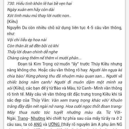
730. Hiếu tình khôn lẽ hai bề vẹn hai
Ngày xuân em hãy còn dài
Xót tình máu mủ thay lời nước non..
(Kiều)
Nguyễn Du còn nhiều chỗ sử dụng liên tục 4-5 câu vần thông,
như:
Vội chi liễu ép hoa nài
Còn thân ắt sẽ đền bồi có khi
Thấy lời đoan chính dễ nghe
Chàng càng thêm nể thêm vì mười phân...
Đoạn tả Kim Trọng cứ muốn “ấy” trước Thúy Kiều nhưng
nàng không cho. Hoặc câu vần thông rõ hay:
Người lên ngựa kẻ
chia bào/ Rừng phong thu đã nhuộm màu quan san... Người về
chiếc bóng năm canh/ Người đi muôn dặm một mình xa
xôi
(Kiều), các bạn để ý từ Bào và Màu, từ Canh- Mình vần thông
rõ tinh tế. Mấy câu về vần thông rất đặc trưng trong Kiều khi tả
sắc đẹp của Thúy Vân:
Vân xem trang trọng khác vời/ Khuôn
trăng đầy đặn nét ngài nở nang. Hoa cười ngọc thốt đoan trang/
Mây thua nước tóc tuyết nhường màu da.
Từ Vời-
Ngài,
Trang
-
Nhường
khi chiết tự phía sau của mấy từ ấy ra ở 2
câu sau, ta có
ANG
và
ƯỜNG
(thấy rõ nguyên âm A phụ âm NG