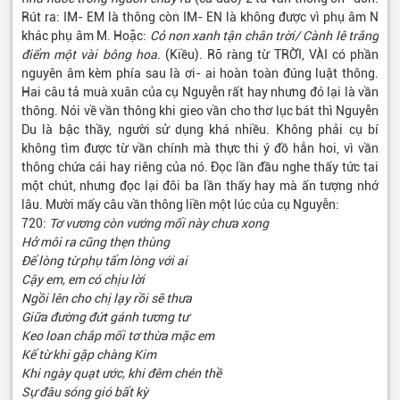
Rút ra: IM- EM là thông còn IM- EN là không được vì phụ âm N
khác phụ âm M. Hoặc:
Cỏ non xanh tận chân trời/ Cành lê trắng
điểm một vài bông hoa.
(Kiều). Rõ ràng từ TRỜI, VÀI có phần
nguyên âm kèm phía sau là ơi- ai hoàn toàn đúng luật thông.
Hai câu tả muà xuân của cụ Nguyễn rất hay nhưng đó lại là vần
thông. Nói về vần thông khi gieo vần cho thơ lục bát thì Nguyễn
Du là bậc thầy, người sử dụng khá nhiều. Không phải cụ bí
không tìm được từ vần chính mà thực thi ý đồ hẳn hoi, vì vần
thông chứa cái hay riêng của nó. Đọc lần đầu nghe thấy tức tai
một chút, nhưng đọc lại đôi ba lần thấy hay mà ấn tượng nhớ
lâu. Mười mấy câu vần thông liền một lúc của cụ Nguyễn:
720:
Tơ vương còn vướng mối này chưa xong
Hở môi ra cũng thẹn thùng
Để lòng từ phụ tấm lòng với ai
Cậy em, em có chịu lời
Ngồi lên cho chị lạy rồi sẽ thưa
Giữa đường đứt gánh tương tư
Keo loan chắp mối tơ thừa mặc em
Kể từ khi gặp chàng Kim
Khi ngày quạt ước, khi đêm chén thề
Sự đâu sóng gió bất kỳ