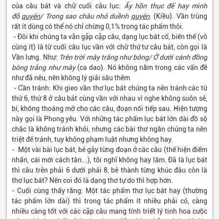
của câu bát và chữ cuối câu lục:
Ấy hồn thục đế hay mình
đỗ
quyên
/ Trong sao châu nhỏ duềnh
quyên
. (Kiều). Vần trùng
rất ít dùng có thể nó chỉ chừng 0,1% trong tác phẩm thôi.
- Đôi khi chúng ta vẫn gặp cặp câu, dạng lục bát cổ, biến thể (vô
cùng ít) là từ cuối câu lục vần với chữ thứ tư câu bát, còn gọi là
Vần lưng. Như:
Trên trời mây trắng như bông/ Ở dưới cánh đồng
bông trắng như mây
(ca dao). Nó không nằm trong các vấn đề
như đã nêu, nên không lý giải sâu thêm
- Cần tránh: Khi gieo vần thơ lục bát chúng ta nên tránh các từ
thứ 6, thứ 8 ở câu bát cùng vần với nhau vì nghe không suôn sẻ,
bí, không thoáng mở cho các câu, đoạn nối tiếp sau. Hiện tượng
này gọi là Phong yêu. Với những tác phẩm lục bát lớn dài đồ sộ
chắc là không tránh khỏi, nhưng các bài thơ ngắn chúng ta nên
triệt để tránh, tuy không phạm luật nhưng không hay.
- Một vài bài lục bát, bẻ gãy từng đoạn ở các câu (thể hiện điểm
nhấn, cái mới cách tân...), tôi nghĩ không hay lắm. Đã là lục bát
thì câu trên phải 6 dưới phải 8, bẻ thành từng khúc đâu còn là
thơ lục bát? Nên coi đó là dạng thơ tự do thì hợp hơn.
- Cuối cùng thấy rằng: Một tác phẩm thơ lục bát hay (thường
tác phẩm lớn dài) thì trong tác phẩm ít nhiều phải có, càng
nhiều càng tốt với các cặp câu mang tính triết lý tinh hoa cưộc