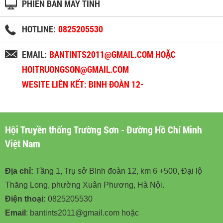
PHIÊN BẢN MÁY TÍNH
HOTLINE:
0825205530
EMAIL:
BANTINTS2011@GMAIL.COM HOẶC
HOITRUONGSON@GMAIL.COM
WESITE LIÊN KẾT: BINH ĐOÀN 12-
BINHDOAN12.VN
Hội Truyền thống Trường Sơn - Đường Hồ Chí Minh
Việt Nam
Địa chỉ:
Tầng 1, Trụ sở BInh đoàn 12, km 6 +500, Đại lộ
Thăng Long, phường Xuân Phương, Hà Nội.
Điện thoại:
0825205530
Email
: bantints2011@gmail.com hoặc