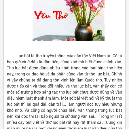
Lục bát là thơ truyền thống của dân tộc Việt Nam ta. Có từ
bao giờ và ở đâu là đầu tiên, cũng khó mà biết được chính xác.
Thơ lục bát được dùng nhiều nhất trong các loại hình thơ hiện
nay, trong ca dao hò vè đa phần cũng vận từ thơ lục bát. Chính
vì vậy chúng ta đã đang tôn vinh lên làm Quốc thơ. Tuy nhiên
được tiếp cận và theo dõi nhiều về thơ lục bát, vẫn thấy còn có
một số trường hợp sáng tác thơ lục bát chưa được đúng về vần
điệu niêm luật thanh âm lắm. Một số bài viết nói về kỹ thuật thơ
lục bát thì lại quá dài, dàn trải... làm người đọc tuy hiểu nhưng
khó nhớ. Và cũng có người chưa hiểu vần thông trong lục bát
nên khi đọc thì lại bảo người ta sử dụng vần sai... Trong khi rất
nhiều cây bút viết về thơ lục bát rất hay rất thâm sâu. Cũng xin
mạo muội nêu ra một vài nguyên tắc niêm luật vần điệu của thơ