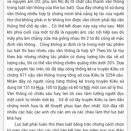
và nguyên âm ƯƠ, phụ âm NG đủ tố chất cấu thành vần thông
trong luật vần thông của thơ lục bát). Qua đây chứng tỏ sử dụng
vần thông nhiều hợp lý chứng minh khả năng kỳ tài của người
thơ chứ không phải vì bí không tìm được vần chính phải lấy vần
thông thế chỗ ép vần... Có thể kết đoạn này này như sau: Một
khi phía cuối của một từ đã là nguyên âm, các nối tiếp sau dù
mấy phụ âm chăng nữa mà giống nhau thì 2 từ đó cũng sẽ mặc
định vần thông... Cũng không ai định rõ là trong một tác phẩm
lục bát thì bao nhiêu câu vần thông là hợp lý? Theo tôi là tùy
theo bài nhưng những tác phẩm có dung lượng lớn dài về số
lượng câu, thì có thể vần thông chiếm quãng trên dưới 20%. Dựa
các nguyên tắc trên, tôi đã dày công thống kê ra truyện Kiều có
chừng 671 câu vần thông trong tổng số của Kiều là 3254 câu.
Nhân đây có người cũng từng thống kê trong truyện Kiều sử
dụng tới 131 từ
Hoa
, 100 từ
Xuân
và 60 từ
Nỗi
một con số lý thú.
Vần thông có chiều sâu hay, len lỏi vào tâm tưởng người đọc
một cách tự nhiên mới kỳ... Sở dĩ cứ lấy truyện Kiều ra làm dẫn
chứng minh họa là dễ thuyết phục bạn đọc nhất. Giờ đây rất
nhiều các bác các anh chị các em và các cháu làm thơ lục bát
khá hay.
Lục bát phải tuân thủ theo luật bằng trắc nhưng cách chọn
từ gieo vần sao cho các chữ liên kết liên âm mềm mại giai điệu