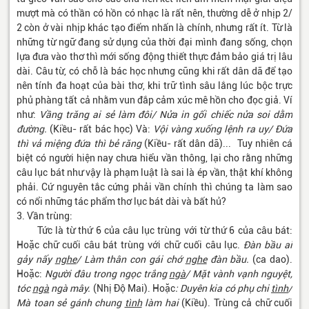
mượt mà có thần có hồn có nhạc là rất nên, thường dễ ở nhịp 2/
2 còn ở vài nhịp khác tạo điểm nhấn là chính, nhưng rất ít. Từ là
những từ ngữ đang sử dụng của thời đại mình đang sống, chọn
lựa đưa vào thơ thì mới sống động thiết thực đảm bảo giá trị lâu
dài. Câu từ, có chỗ là bác học nhưng cũng khi rất dân dã để tạo
nên tính đa hoạt của bài thơ, khi trữ tình sâu lắng lúc bộc trực
phủ phàng tất cả nhằm vun đắp cảm xúc mê hồn cho đọc giả. Ví
như:
Vầng trăng ai sẻ làm đôi/ Nửa in gối chiếc nửa soi dằm
đường.
(Kiều- rất bác học) Và:
Vội vàng xuống lệnh ra uy/ Đứa
thì vả miệng đứa thì bẻ răng
(Kiều- rất dân dã)... Tuy nhiên cá
biệt có người hiện nay chưa hiểu vần thông, lại cho rằng những
câu lục bát như vậy là phạm luật là sai là ép vần, thật khí không
phải. Cứ nguyên tắc cứng phải vần chính thì chúng ta làm sao
có nổi những tác phẩm thơ lục bát dài và bất hủ?
3. Vần trùng:
Tức là từ thứ 6 của câu lục trùng với từ thứ 6 của câu bát:
Hoặc chữ cuối câu bát trùng với chữ cuối câu lục.
Đàn bầu ai
gảy nấy
nghe
/ Làm thân con gái chớ
nghe
đàn bầu.
(ca dao).
Hoặc:
Người đâu trong ngọc trắng
ngà
/ Mặt vành vạnh nguyệt,
tóc
ngà
ngà mây.
(Nhị Độ Mai). Hoặc
: Duyên kia có phụ chi
tình
/
Mà toan sẻ gánh chung
tình
làm hai
(Kiều). Trùng cả chữ cuối