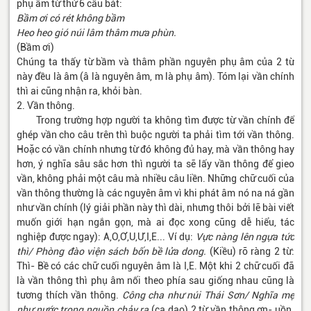
phụ âm từ thứ 6 câu bát:
Bầm ơi có rét không bầm
Heo heo gió núi lâm thâm mưa phùn.
(Bầm ơi)
Chúng ta thấy từ bầm và thâm phần nguyên phụ âm của 2 từ
này đều là âm (â là nguyên âm, m là phụ âm). Tóm lại vần chính
thì ai cũng nhận ra, khỏi bàn.
2. Vần thông.
Trong trường hợp người ta không tìm được từ vần chính để
ghép vần cho câu trên thì buộc người ta phải tìm tới vần thông.
Hoặc có vần chính nhưng từ đó không đủ hay, mà vần thông hay
hơn, ý nghĩa sâu sắc hơn thì người ta sẽ lấy vần thông để gieo
vần, không phải một câu mà nhiều câu liền. Những chữ cuối của
vần thông thường là các nguyên âm vì khi phát âm nó na ná gần
như vần chính (lý giải phần này thì dài, nhưng thôi bởi lẽ bài viết
muốn giới hạn ngắn gọn, mà ai đọc xong cũng dễ hiểu, tác
nghiệp được ngay): A,O,Ơ,U,Ư,I,E... Ví dụ:
Vực nàng lên ngựa tức
thì/ Phòng đào viện sách bốn bề lửa dong.
(Kiều) rõ ràng 2 từ:
Thì- Bề có các chữ cuối nguyên âm là I,E. Một khi 2 chữ cuối đã
là vần thông thì phụ âm nối theo phía sau giống nhau cũng là
tương thích vần thông.
Công cha như núi Thái Sơn/ Nghĩa mẹ
như nước trong nguồn chảy ra
(ca dao) 2 từ vần thông ơn- uồn.