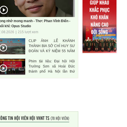
ong nhớ mong manh - Thơ: Phan Vĩnh Điển -
ối khí: Opus Studio
7.08.2026
|
215 lượt xem
CLIP ẢNH .LỄ KHÁNH
THÀNH BIA SỞ CHỈ HUY SƯ
ĐOÀN VÀ KỶ NIỆM 55 NĂM
THÀNH LẬP SƯ ĐOÀN 471
Phim tài liệu: Đại hội Hội
ANH HÙNG
Trường Sơn xã Hoài Đức
thành phố Hà Nội lần thứ
nhất, nhiệm kì 2026-2031
ÔNG TIN HỘI VIÊN HỘI VHNT TS
(78 HỘI VIÊN)