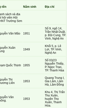
ọ tên
Năm sinh
Địa chỉ
anh sách và địa
ỉ hội viên Hội
HNT Trường Sơn
Số 9, ngõ 14,
Trần Nhật Duật,
guyễn Văn Mão
1951
p. Đội Cung, TP.
Vinh, Nghệ An
Khối 5, p. Lê
guyễn Xuân
1949
Lợi, TP. Vinh,
ung
Nghệ An
Số 03/23
Nguyễn Thiếp,
hạm Quốc Thịnh
1955
P. Ngọc Trạo,
TP. Thanh Háa
Quang Trung I,
guyễn Thị
1953
Gia Lâm, Lâm
hương Liên
Hà, Lâm Đồng
Khu 4, Thị Trấn
Thọ Xuân,
guyễn Văn
1953
huyện Thọ
hống.
Xuân, Thanh
Hóa.