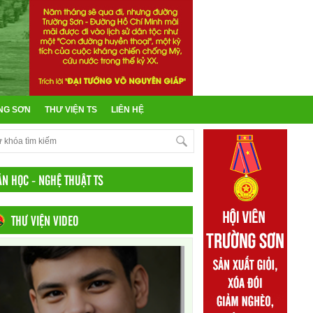
NG SƠN
THƯ VIỆN TS
LIÊN HỆ
ĂN HỌC - NGHỆ THUẬT TS
THƯ VIỆN VIDEO