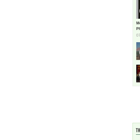
M
Ph
0
TH