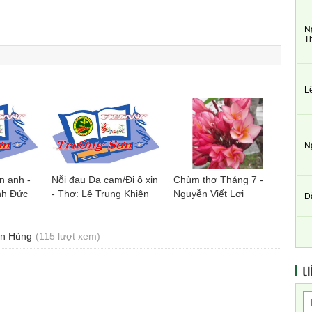
N
T
L
N
n anh -
Nỗi đau Da cam/Đi ô xin
Chùm thơ Tháng 7 -
nh Đức
- Thơ: Lê Trung Khiên
Nguyễn Viết Lợi
Đ
ân Hùng
(115 lượt xem)
LI