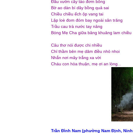
Đầu vườn cây táo đơm bông
Bờ ao dàn bí dây bồng quả sai
Chiều chiều ếch ộp vang tai
Lập loè đom đóm bay ngoài sân trăng
Trầu cau trà nước tay nâng
Bóng Mẹ Cha giữa bâng khuâng lam chiều .
Câu thơ nói được chi nhiều
Chỉ thầm bên mẹ dăm điều nhỏ nhoi
Nhắn nơi mây trắng xa vời
Cháu con hòa thuận, mẹ ơi an lòng...
Trần Đình Nam (phường Nam Định, Ninh