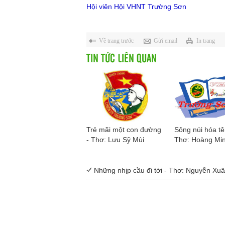
Hội viên Hội VHNT Trường Sơn
Về trang trước
Gửi email
In trang
TIN TỨC LIÊN QUAN
Trẻ mãi một con đường
Sông núi hóa tê
- Thơ: Lưu Sỹ Mùi
Thơ: Hoàng Mi
Những nhịp cầu đi tới - Thơ: Nguyễn Xu