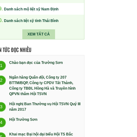
9.
Danh sách mộ liệt sỹ Nam Định
0.
Danh sách liệt sỹ tỉnh Thái Bình
XEM TẤT CẢ
N TỨC ĐỌC NHIỀU
Chào bạn đọc của Trường Sơn
1
Ngân hàng Quân đội, Công ty 207
2
BTTM/BQP, Công ty CPDV Tất Thành,
Công ty TBĐL Hồng Hà và Truyền hình
QPVN thăm Hội TSVN
Hội nghị Ban Thường vụ Hội TSVN Quý III
3
năm 2017
Hội Trường Sơn
4
Khai mạc Đại hội đại biểu Hội TS Bắc
5