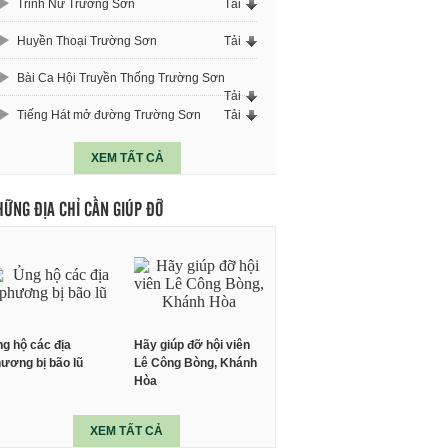
Trinh Nữ Trường Sơn
Tải
Huyền Thoại Trường Sơn
Tải
Bài Ca Hội Truyền Thống Trường Sơn
Tải
Tiếng Hát mở đường Trường Sơn
Tải
XEM TẤT CẢ
HỮNG ĐỊA CHỈ CẦN GIÚP ĐỠ
g hộ các địa
Hãy giúp đỡ hội viên
ương bị bão lũ
Lê Công Bòng, Khánh
Hòa
XEM TẤT CẢ