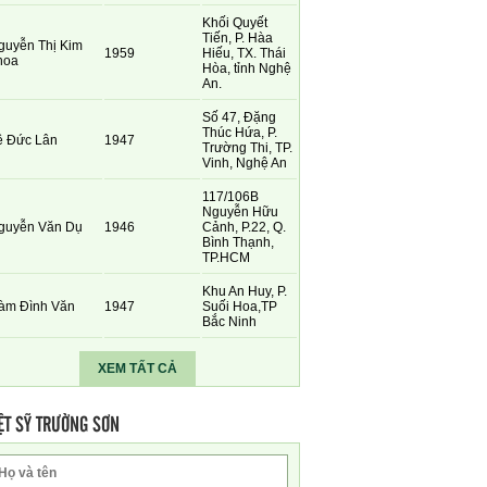
Khối Quyết
Tiến, P. Hàa
guyễn Thị Kim
1959
Hiếu, TX. Thái
hoa
Hòa, tỉnh Nghệ
An.
Số 47, Đặng
Thúc Hứa, P.
ê Đức Lân
1947
Trường Thi, TP.
Vinh, Nghệ An
117/106B
Nguyễn Hữu
guyễn Văn Dụ
1946
Cảnh, P.22, Q.
Bình Thạnh,
TP.HCM
Khu An Huy, P.
àm Đình Văn
1947
Suối Hoa,TP
Bắc Ninh
XEM TẤT CẢ
ỆT SỸ TRƯỜNG SƠN