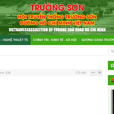
 – NGHỆ THUẬT TS
CHÍNH TRỊ - KINH TẾ - XÃ HỘI
GƯƠNG SÁNG TRƯỜ
V
em: 338
Cỡ chữ