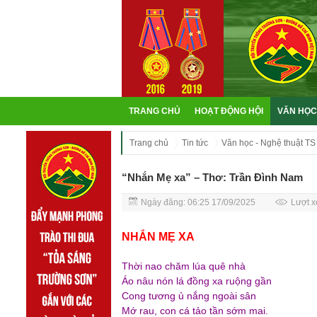
TRANG CHỦ
HOẠT ĐỘNG HỘI
VĂN HỌC
Trang chủ
Tin tức
Văn học - Nghệ thuật TS
“Nhắn Mẹ xa” – Thơ: Trần Đình Nam
Ngày đăng: 06:25 17/09/2025
Lượt x
NHẮN MẸ XA
Thời nao chăm lúa quê nhà
Áo nâu nón lá đồng xa ruộng gần
Cong tương ủ nắng ngoài sân
Mớ rau, con cá tảo tần sớm mai.