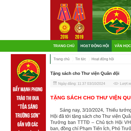
TRANG CHỦ
HOẠT ĐỘNG HỘI
VĂN HỌC
Trang chủ
Tin tức
Hoạt động hội
Tặng sách cho Thư viện Quân đội
Ngày đăng: 11:37 03/10/2024
Lượt x
TẶNG SÁCH CHO THƯ VIỆN QU
Sáng nay, 3/10/2024, Thiếu tướng 
Hội đã tới tặng sách cho Thư viện Quâ
Trưởng ban TTTĐ – Chủ tịch Hội V
ban, đồng chí Phạm Tiến Ích, Phó Tr