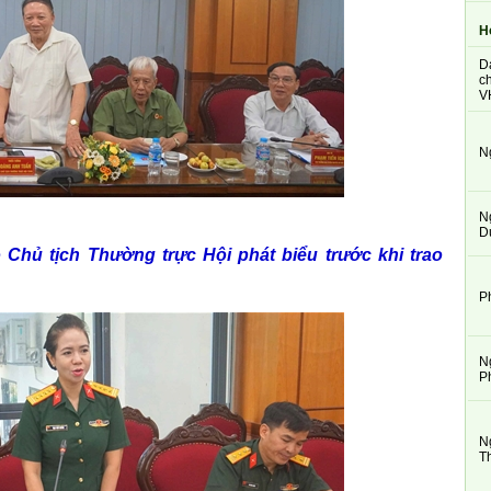
H
D
ch
V
N
N
D
Chủ tịch Thường trực Hội phát biểu trước khi trao
P
N
P
N
T