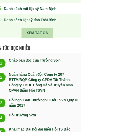
9.
Danh sách mộ liệt sỹ Nam Định
0.
Danh sách liệt sỹ tỉnh Thái Bình
XEM TẤT CẢ
N TỨC ĐỌC NHIỀU
Chào bạn đọc của Trường Sơn
1
Ngân hàng Quân đội, Công ty 207
2
BTTM/BQP, Công ty CPDV Tất Thành,
Công ty TBĐL Hồng Hà và Truyền hình
QPVN thăm Hội TSVN
Hội nghị Ban Thường vụ Hội TSVN Quý III
3
năm 2017
Hội Trường Sơn
4
Khai mạc Đại hội đại biểu Hội TS Bắc
5