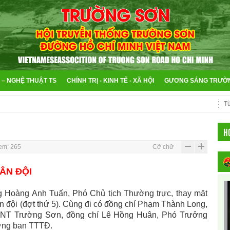
 – NGHỆ THUẬT TS
CHÍNH TRỊ - KINH TẾ - XÃ HỘI
GƯƠNG SÁNG TRƯỜ
H
em: 265
Cỡ chữ
ÂN ĐỘI
Hoàng Anh Tuấn, Phó Chủ tịch Thường trực, thay mặt
n đội (đợt thứ 5). Cùng đi có đồng chí Phạm Thành Long,
HNT Trường Sơn, đồng chí Lê Hồng Huân, Phó Trưởng
ưởng ban TTTĐ.