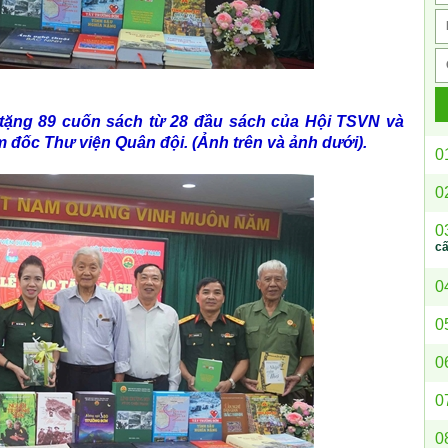
tặng 89 cuốn sách từ 28 đầu sách của Hội TSVN và
đốc Thư viện Quân đội. (Ảnh trên và ảnh dưới).
0
0
0
c
0
0
0
0
0