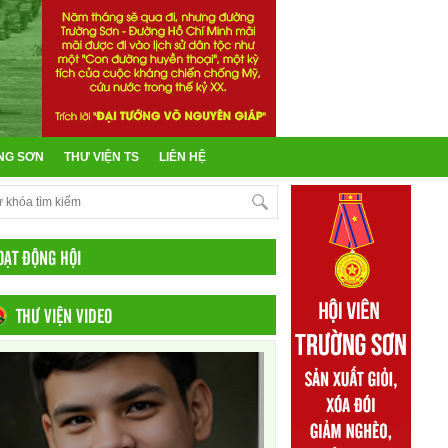
NG SƠN
THƯ VIỆN TS
LIÊN HỆ
OẠT ĐỘNG HỘI
THƯ VIỆN VIDEO