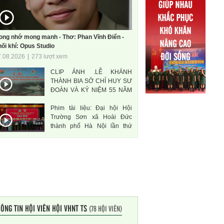
ong nhớ mong manh - Thơ: Phan Vĩnh Điển -
ối khí: Opus Studio
7.08.2026
|
273 lượt xem
CLIP ẢNH .LỄ KHÁNH
THÀNH BIA SỞ CHỈ HUY SƯ
ĐOÀN VÀ KỶ NIỆM 55 NĂM
THÀNH LẬP SƯ ĐOÀN 471
Phim tài liệu: Đại hội Hội
ANH HÙNG
Trường Sơn xã Hoài Đức
thành phố Hà Nội lần thứ
nhất, nhiệm kì 2026-2031
ÔNG TIN HỘI VIÊN HỘI VHNT TS
(78 HỘI VIÊN)