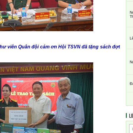
N
T
L
hư viên Quân đội cám ơn Hội TSVN đã tặng sách đợt
N
Đ
LI