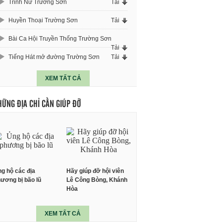
Trinh Nữ Trường Sơn
Tải
Huyền Thoại Trường Sơn
Tải
Bài Ca Hội Truyền Thống Trường Sơn
Tải
Tiếng Hát mở đường Trường Sơn
Tải
XEM TẤT CẢ
HỮNG ĐỊA CHỈ CẦN GIÚP ĐỠ
g hộ các địa
Hãy giúp đỡ hội viên
ương bị bão lũ
Lê Công Bòng, Khánh
Hòa
XEM TẤT CẢ