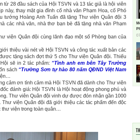
từ 28 đầu sách của Hội TSVN và 13 tác giả là hội viên
 này, thay mặt gia đình cố nhà văn Phạm Hoa, cố Phó
u tướng Hoàng Anh Tuấn đã tặng Thư viện Quân đội 3
M
 mà các nhà văn, nhà thơ bạn bè đã tặng nhà văn Phạm
Ph
0
ư viện Quân đội cùng lãnh đạo một số Phòng ban của
 thiệu vài nét về Hội TSVN và công tác xuất bản các
được tặng sách đợt thứ 5 cho Thư viện Quân đội. Thiếu
Hội sẽ in 2 tác phẩm:
“Tình anh em bên Tây Trường
uốn sách
“Trường Sơn tự hào 80 năm QĐND Việt Nam
viện…
g cảm ơn tình cảm mà Hội TSVN đã dành cho Thư viện
đốc đánh giá: Hội TSVN là Hội hoạt động phong phú và
 thông. Thư viên Quân đội vinh dự được đón nhận gần 1000
. Thư viện Quân đội đã giới thiệu các tác phẩm đến độc
c thư viện trong toàn quân…
TH