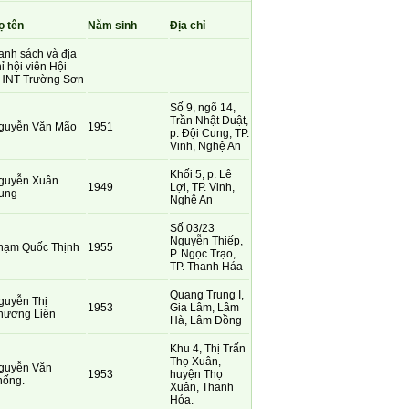
ọ tên
Năm sinh
Địa chỉ
anh sách và địa
ỉ hội viên Hội
HNT Trường Sơn
Số 9, ngõ 14,
Trần Nhật Duật,
guyễn Văn Mão
1951
p. Đội Cung, TP.
Vinh, Nghệ An
Khối 5, p. Lê
guyễn Xuân
1949
Lợi, TP. Vinh,
ung
Nghệ An
Số 03/23
Nguyễn Thiếp,
hạm Quốc Thịnh
1955
P. Ngọc Trạo,
TP. Thanh Háa
Quang Trung I,
guyễn Thị
1953
Gia Lâm, Lâm
hương Liên
Hà, Lâm Đồng
Khu 4, Thị Trấn
Thọ Xuân,
guyễn Văn
1953
huyện Thọ
hống.
Xuân, Thanh
Hóa.