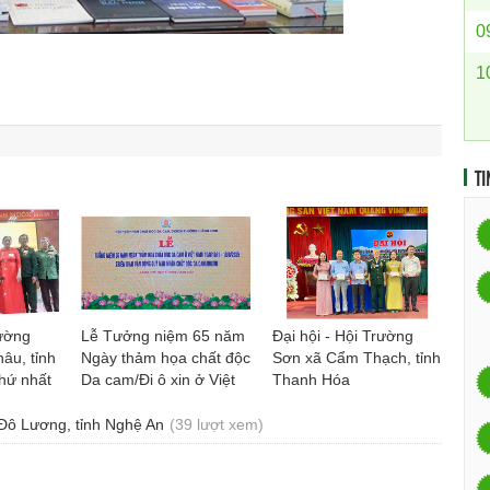
0
1
TI
rường
Lễ Tưởng niệm 65 năm
Đại hội - Hội Trường
âu, tỉnh
Ngày thảm họa chất độc
Sơn xã Cẩm Thạch, tỉnh
hứ nhất
Da cam/Đi ô xin ở Việt
Thanh Hóa
6 - 2031
Nam
 Đô Lương, tỉnh Nghệ An
(39 lượt xem)