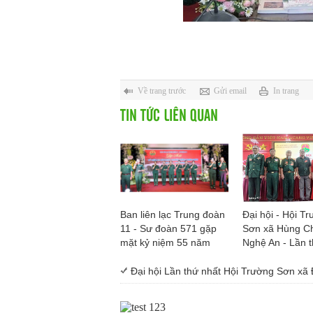
Về trang trước
Gửi email
In trang
TIN TỨC LIÊN QUAN
Ban liên lạc Trung đoàn
Đại hội - Hội T
11 - Sư đoàn 571 gặp
Sơn xã Hùng Ch
mặt kỷ niệm 55 năm
Nghệ An - Lần t
Ngày thành lập Trung
- Nhiệm kỳ 202
đoàn
Đại hội Lần thứ nhất Hội Trường Sơn xã