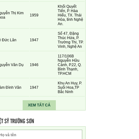
Khối Quyết
Tiến, P. Hàa
guyễn Thị Kim
1959
Hiếu, TX. Thái
hoa
Hòa, tỉnh Nghệ
An.
Số 47, Đặng
Thúc Hứa, P.
ê Đức Lân
1947
Trường Thi, TP.
Vinh, Nghệ An
117/106B
Nguyễn Hữu
guyễn Văn Dụ
1946
Cảnh, P.22, Q.
Bình Thạnh,
TP.HCM
Khu An Huy, P.
àm Đình Văn
1947
Suối Hoa,TP
Bắc Ninh
XEM TẤT CẢ
ỆT SỸ TRƯỜNG SƠN