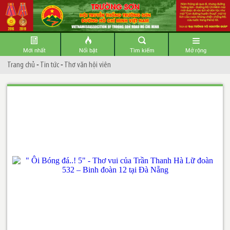
Mới nhất
Nổi bật
Tìm kiếm
Mở rộng
Trang chủ
-
Tin tức
-
Thơ văn hội viên