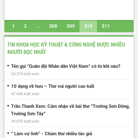
1
2
...
308
309
310
311
312
...
488
489
Trang cuối
TIN KHOA HỌC KỸ THUẬT & CÔNG NGHỆ ĐƯỢC NHIỀU
NGƯỜI ĐỌC NHẤT
Tên gọi "Quân đội Nhân dân Việt Nam" có từ khi nào?
63.274 lượt xem
10 dạng về hưu – Thơ vui người cao tuổi
47.545 lượt xem
Trần Thanh Xem: Cảm nhận về bài thơ “Trường Sơn Đông,
Trường Sơn Tây”
39.070 lượt xem
" Làm vợ lính" - Chùm thơ nhiều tác giả