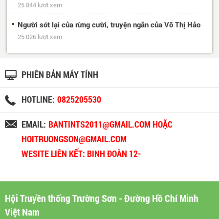
25.844 lượt xem
Người sót lại của rừng cười, truyện ngắn của Võ Thị Hảo
25.026 lượt xem
PHIÊN BẢN MÁY TÍNH
HOTLINE:
0825205530
EMAIL:
BANTINTS2011@GMAIL.COM HOẶC
HOITRUONGSON@GMAIL.COM
WESITE LIÊN KẾT: BINH ĐOÀN 12-
BINHDOAN12.VN
Hội Truyền thống Trường Sơn - Đường Hồ Chí Minh
Việt Nam