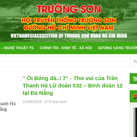
 – NGHỆ THUẬT TS
CHÍNH TRỊ - KINH TẾ - XÃ HỘI
GƯƠNG SÁNG TRƯỜ
T
" Ôi Bóng đá..! 7" - Thơ vui của Trần
Thanh Hà Lữ đoàn 532 – Binh đoàn 12
tại Đà Nẵng
22/06/2018
-
673 lượt xem