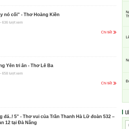
N
y nó cối" - Thơ Hoàng Kiền
T
-
636 lượt xem
Chi tiết
L
N
g Yên tri ân - Thơ Lê Ba
-
658 lượt xem
Đ
Chi tiết
LI
g đá..! 5" - Thơ vui của Trần Thanh Hà Lữ đoàn 532 –
n 12 tại Đà Nẵng