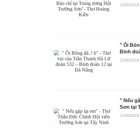
21/06/2018
" Ôi Bón
Binh đoà
21/06/2018
" Nếu gặ
Sơn tại 
21/06/2018