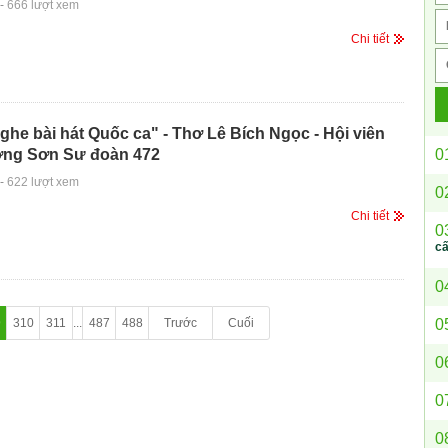
-
666 lượt xem
Chi tiết
ghe bài hát Quốc ca" - Thơ Lê Bích Ngọc - Hội viên
0
ờng Sơn Sư đoàn 472
-
622 lượt xem
0
Chi tiết
0
c
0
0
9
310
311
...
487
488
Trước
Cuối
0
0
0