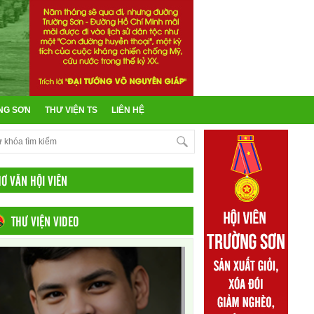
NG SƠN
THƯ VIỆN TS
LIÊN HỆ
HƠ VĂN HỘI VIÊN
THƯ VIỆN VIDEO