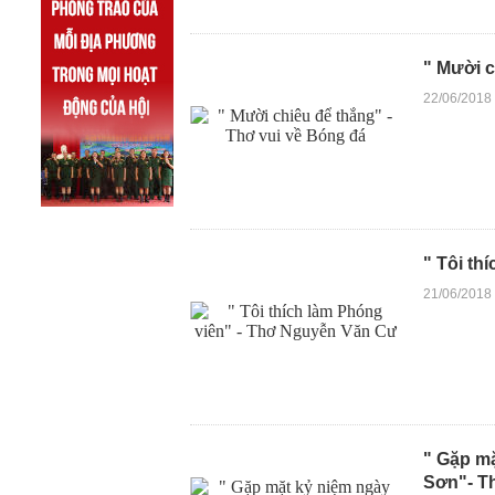
" Mười c
22/06/2018
" Tôi th
21/06/2018
" Gặp mặ
Sơn"- T