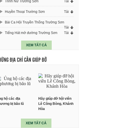
Trinh Nữ Trường Sơn
Tải
Huyền Thoại Trường Sơn
Tải
Bài Ca Hội Truyền Thống Trường Sơn
Tải
Tiếng Hát mở đường Trường Sơn
Tải
XEM TẤT CẢ
HỮNG ĐỊA CHỈ CẦN GIÚP ĐỠ
g hộ các địa
Hãy giúp đỡ hội viên
ương bị bão lũ
Lê Công Bòng, Khánh
Hòa
XEM TẤT CẢ