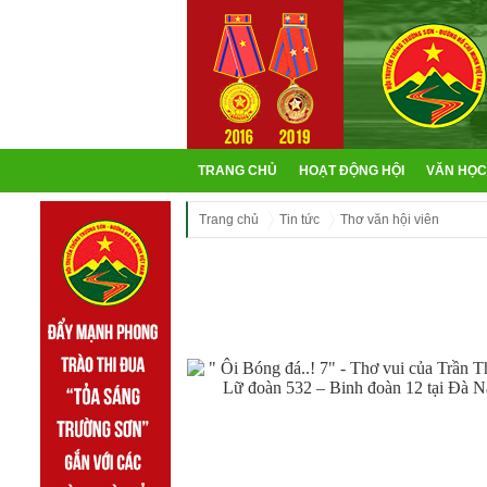
TRANG CHỦ
HOẠT ĐỘNG HỘI
VĂN HỌC
Trang chủ
Tin tức
Thơ văn hội viên