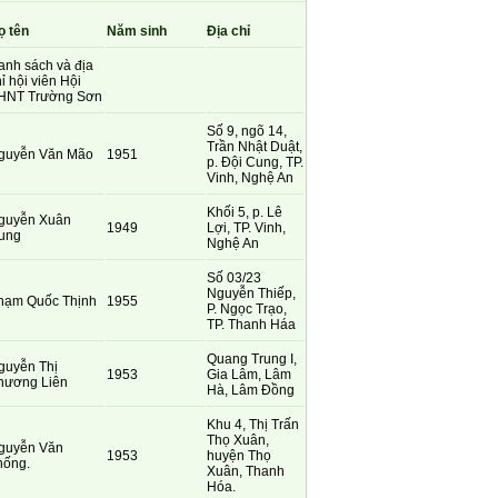
ọ tên
Năm sinh
Địa chỉ
anh sách và địa
ỉ hội viên Hội
HNT Trường Sơn
Số 9, ngõ 14,
Trần Nhật Duật,
guyễn Văn Mão
1951
p. Đội Cung, TP.
Vinh, Nghệ An
Khối 5, p. Lê
guyễn Xuân
1949
Lợi, TP. Vinh,
ung
Nghệ An
Số 03/23
Nguyễn Thiếp,
hạm Quốc Thịnh
1955
P. Ngọc Trạo,
TP. Thanh Háa
Quang Trung I,
guyễn Thị
1953
Gia Lâm, Lâm
hương Liên
Hà, Lâm Đồng
Khu 4, Thị Trấn
Thọ Xuân,
guyễn Văn
1953
huyện Thọ
hống.
Xuân, Thanh
Hóa.