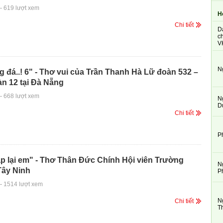
-
619 lượt xem
H
Chi tiết
D
ch
V
N
g đá..! 6" - Thơ vui của Trần Thanh Hà Lữ đoàn 532 –
n 12 tại Đà Nẵng
-
668 lượt xem
N
D
Chi tiết
P
p lại em" - Thơ Thân Đức Chính Hội viên Trường
N
Tây Ninh
P
-
1514 lượt xem
N
Chi tiết
T