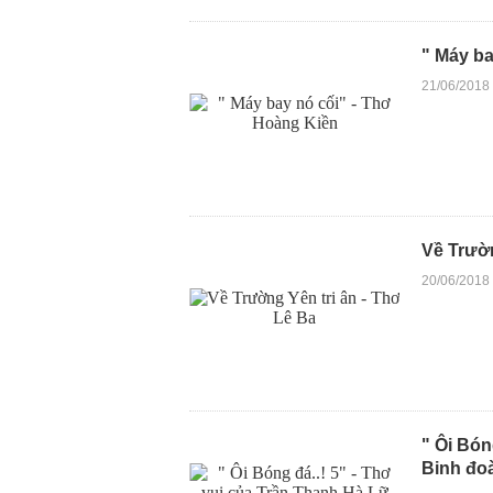
" Máy ba
21/06/2018
Về Trườn
20/06/2018
" Ôi Bón
Binh đoà