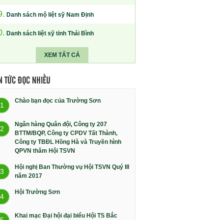
9.
Danh sách mộ liệt sỹ Nam Định
0.
Danh sách liệt sỹ tỉnh Thái Bình
XEM TẤT CẢ
N TỨC ĐỌC NHIỀU
Chào bạn đọc của Trường Sơn
1
Ngân hàng Quân đội, Công ty 207
2
BTTM/BQP, Công ty CPDV Tất Thành,
Công ty TBĐL Hồng Hà và Truyền hình
QPVN thăm Hội TSVN
Hội nghị Ban Thường vụ Hội TSVN Quý III
3
năm 2017
Hội Trường Sơn
4
Khai mạc Đại hội đại biểu Hội TS Bắc
5