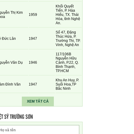
Khối Quyết
Tiến, P. Hàa
guyễn Thị Kim
1959
Hiếu, TX. Thái
hoa
Hòa, tỉnh Nghệ
An.
Số 47, Đặng
Thúc Hứa, P.
ê Đức Lân
1947
Trường Thi, TP.
Vinh, Nghệ An
117/106B
Nguyễn Hữu
guyễn Văn Dụ
1946
Cảnh, P.22, Q.
Bình Thạnh,
TP.HCM
Khu An Huy, P.
àm Đình Văn
1947
Suối Hoa,TP
Bắc Ninh
XEM TẤT CẢ
ỆT SỸ TRƯỜNG SƠN