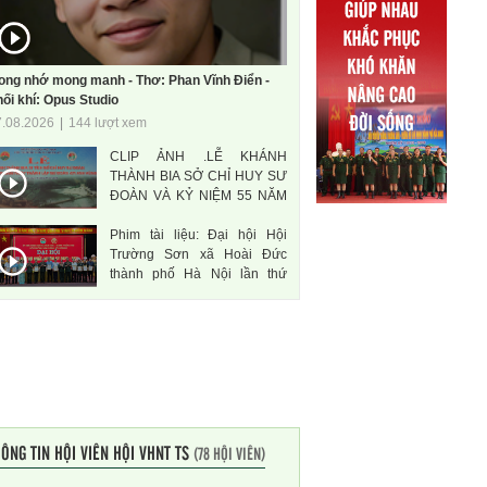
ong nhớ mong manh - Thơ: Phan Vĩnh Điển -
ối khí: Opus Studio
7.08.2026
|
144 lượt xem
CLIP ẢNH .LỄ KHÁNH
THÀNH BIA SỞ CHỈ HUY SƯ
ĐOÀN VÀ KỶ NIỆM 55 NĂM
THÀNH LẬP SƯ ĐOÀN 471
Phim tài liệu: Đại hội Hội
ANH HÙNG
Trường Sơn xã Hoài Đức
thành phố Hà Nội lần thứ
nhất, nhiệm kì 2026-2031
ÔNG TIN HỘI VIÊN HỘI VHNT TS
(78 HỘI VIÊN)