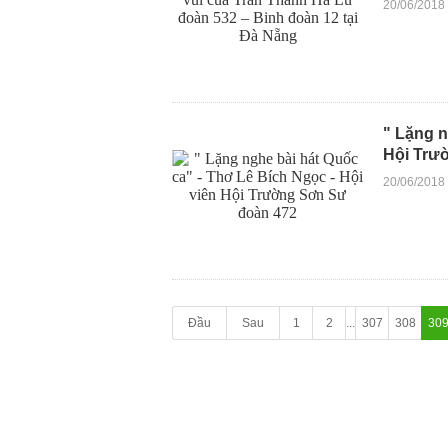
20/06/2018
" Lặng n
Hội Trư
20/06/2018
Đầu
Sau
1
2
...
307
308
30