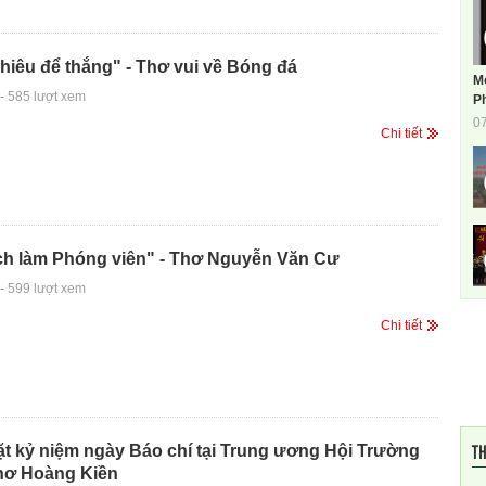
hiêu để thắng" - Thơ vui về Bóng đá
M
-
585 lượt xem
Ph
0
Chi tiết
ích làm Phóng viên" - Thơ Nguyễn Văn Cư
-
599 lượt xem
Chi tiết
TH
t kỷ niệm ngày Báo chí tại Trung ương Hội Trường
hơ Hoàng Kiền