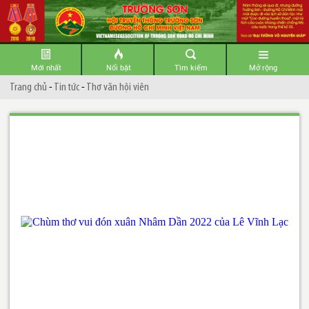
Mới nhất
Nổi bật
Tìm kiếm
Mở rộng
Trang chủ
-
Tin tức
-
Thơ văn hội viên