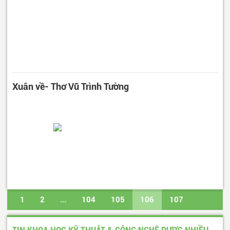
Xuân về- Thơ Vũ Trình Tường
1
2
...
104
105
106
107
108
...
487
488
Trang cuối
TIN KHOA HỌC KỸ THUẬT & CÔNG NGHỆ ĐƯỢC NHIỀU