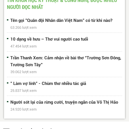
NGƯỜI ĐỌC NHẤT
Tên gọi "Quân đội Nhân dân Việt Nam" có từ khi nào?
63.266 lượt xem
10 dạng về hưu – Thơ vui người cao tuổi
47.454 lượt xem
Trần Thanh Xem: Cảm nhận về bài thơ “Trường Sơn Đông,
Trường Sơn Tây”
39.062 lượt xem
" Làm vợ lính" - Chùm thơ nhiều tác giả
25.837 lượt xem
Người sót lại của rừng cười, truyện ngắn của Võ Thị Hảo
24.920 lượt xem