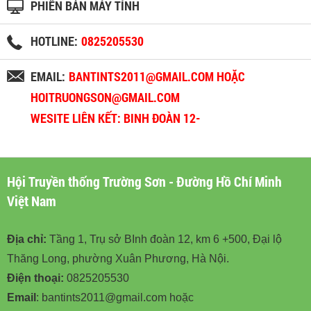
PHIÊN BẢN MÁY TÍNH
HOTLINE:
0825205530
EMAIL:
BANTINTS2011@GMAIL.COM HOẶC
HOITRUONGSON@GMAIL.COM
WESITE LIÊN KẾT: BINH ĐOÀN 12-
BINHDOAN12.VN
Hội Truyền thống Trường Sơn - Đường Hồ Chí Minh
Việt Nam
Địa chỉ:
Tầng 1, Trụ sở BInh đoàn 12, km 6 +500, Đại lộ
Thăng Long, phường Xuân Phương, Hà Nội.
Điện thoại:
0825205530
Email
: bantints2011@gmail.com hoặc