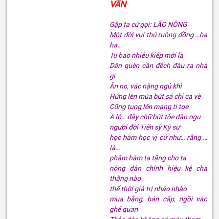
VẦN
Gặp ta cứ gọi: LÃO NÔNG
Một đời vui thú ruộng đồng …ha
ha…
Tu bao nhiêu kiếp mới là
Dân quèn cần đếch đâu ra nhà
gì
Ăn no, vác nặng ngủ khì
Hứng lên múa bút sá chi ca vè
Cũng tung lên mạng ti toe
A lô… đây chữ bút tòe dân ngu
người đời Tiến sỹ Kỹ sư
học hàm học vị cứ như… rằng …
là…
phẩm hàm ta tặng cho ta
nông dân chính hiệu kệ cha
thằng nào
thế thời giá trị nháo nhào
mua bằng, bán cấp, ngồi vào
ghế quan