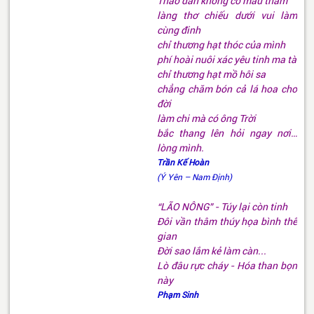
Thảo dân không có máu tham
làng thơ chiếu dưới vui làm
cùng đinh
chỉ thương hạt thóc của mình
phí hoài nuôi xác yêu tinh ma tà
chỉ thương hạt mồ hôi sa
chẳng chăm bón cả lá hoa cho
đời
làm chi mà có ông Trời
bắc thang lên hỏi ngay nơi…
lòng mình.
Trần Kế Hoàn
(Ý Yên – Nam Định)
“LÃO NÔNG” - Túy lại còn tinh
Đôi vần thâm thúy họa bình thế
gian
Đời sao lắm kẻ làm càn...
Lò đâu rực cháy - Hóa than bọn
này
Phạm Sinh