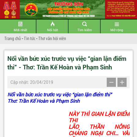
Mới nhất
Nổi bật
Tìm kiếm
Mở rộng
Trang chủ
-
Tin tức
-
Thơ văn hội viên
Nối vần bức xúc trước vụ việc “gian lận điểm
thi” - Thơ: Trần Kế Hoàn và Phạm Sinh
Cập nhật: 20/04/2019
Nối vần bức xúc trước vụ việc “gian lận điểm thi”
Thơ: Trần Kế Hoàn và Phạm Sinh
NÀY THÌ GIAN LẬN ĐIỂM
THI
LÃO THẦN NÔNG
CHẲNG NGẠI CHI… VÀI