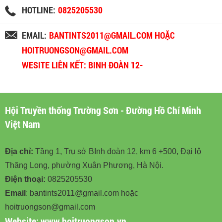
HOTLINE:
0825205530
EMAIL:
BANTINTS2011@GMAIL.COM HOẶC
HOITRUONGSON@GMAIL.COM
WESITE LIÊN KẾT: BINH ĐOÀN 12-
BINHDOAN12.VN
Hội Truyền thống Trường Sơn - Đường Hồ Chí Minh
Việt Nam
Địa chỉ:
Tầng 1, Trụ sở BInh đoàn 12, km 6 +500, Đại lộ
Thăng Long, phường Xuân Phương, Hà Nội.
Điện thoại:
0825205530
Email
: bantints2011@gmail.com hoặc
hoitruongson@gmail.com
Website:
www.hoitruongson.vn