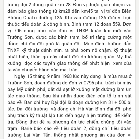
trung đội 2 đóng quân km 28. Đơn vị được giao nhiệm vụ
đảm bảo giao thông từ km28 đến km45 tại vị trí đồn Biên
Phòng ChaLo đường 12A. Khi vào đường 12A đơn vị trực
thuộc tiểu đoàn 2 công binh, Binh trạm 12 đoàn 559. Đơn
vị 795 cũng như các đơn vị TNXP khác khi mới vào
Trường Sơn, được các binh trạm, bố trí tăng cường một
đồng chí đại đội phó là quân đội. Mục đích hướng dẫn
TNXP kỹ thuật đánh mìn, rà phá bom nổ chậm, kỹ thuật
phát hiện, tháo gỡ cây nhiệt đới do không quân Mỹ thả
xuống dọc các tuyến giao thông để phát hiện xem của
ta vận chuyển hàng vào mặt trận.
Ngày 15 tháng 9 năm 1968 lúc này đang là mùa mưa ở
Trường Sơn, đoạn đường do đơn vị C795 phụ trách bị máy
bay Mỹ đánh phá, đất đá sạt lở xuống mặt đường làm ùn
tắc giao thông. Sau khi nhận được điện của tổ trinh sát
báo về, Ban chỉ huy Đại đội là đoạn đường km 31 + 500 bị
tắc. Đại đội trưởng và đồng chí Hà Văn Bình đại đội phó
phụ trách kỹ thuật lập tức đến ngay hiện trường để kiểm
tra. Đồng thời đề ra phương án tác chiến, chúng tôi vào
trạm Barie báo cáo về tiểu đoàn 2, đồng chí tiểu đoàn
trưởng Lại Văn Tấn, thống nhất phương án của đơn vị