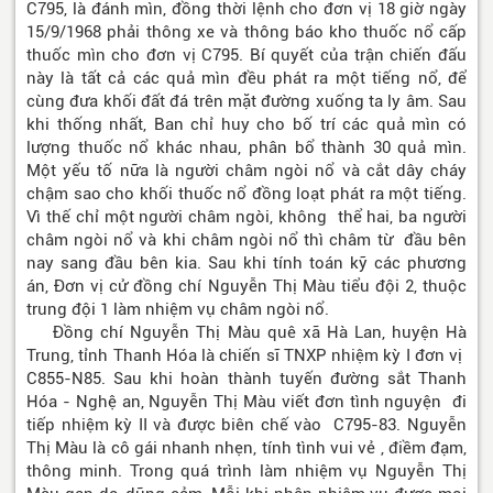
C795, là đánh mìn, đồng thời lệnh cho đơn vị 18 giờ ngày
15/9/1968 phải thông xe và thông báo kho thuốc nổ cấp
thuốc mìn cho đơn vị C795. Bí quyết của trận chiến đấu
này là tất cả các quả mìn đều phát ra một tiếng nổ, để
cùng đưa khối đất đá trên mặt đường xuống ta ly âm. Sau
khi thống nhất, Ban chỉ huy cho bố trí các quả mìn có
lượng thuốc nổ khác nhau, phân bổ thành 30 quả mìn.
Một yếu tố nữa là người châm ngòi nổ và cắt dây cháy
chậm sao cho khối thuốc nổ đồng loạt phát ra một tiếng.
Vì thế chỉ một người châm ngòi, không thể hai, ba người
châm ngòi nổ và khi châm ngòi nổ thì châm từ đầu bên
nay sang đầu bên kia. Sau khi tính toán kỹ các phương
án, Đơn vị cử đồng chí Nguyễn Thị Màu tiểu đội 2, thuộc
trung đội 1 làm nhiệm vụ châm ngòi nổ.
Đồng chí Nguyễn Thị Màu quê xã Hà Lan, huyện Hà
Trung, tỉnh Thanh Hóa là chiến sĩ TNXP nhiệm kỳ I đơn vị
C855-N85. Sau khi hoàn thành tuyến đường sắt Thanh
Hóa - Nghệ an, Nguyễn Thị Màu viết đơn tình nguyện đi
tiếp nhiệm kỳ II và được biên chế vào C795-83. Nguyễn
Thị Màu là cô gái nhanh nhẹn, tính tình vui vẻ , điềm đạm,
thông minh. Trong quá trình làm nhiệm vụ Nguyễn Thị