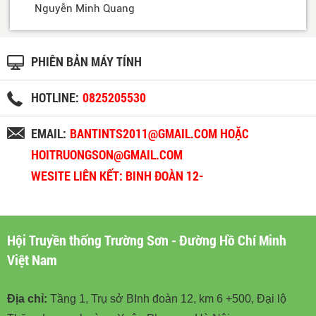
Nguyễn Minh Quang
PHIÊN BẢN MÁY TÍNH
HOTLINE:
0825205530
EMAIL:
BANTINTS2011@GMAIL.COM HOẶC
HOITRUONGSON@GMAIL.COM
WESITE LIÊN KẾT: BINH ĐOÀN 12-
BINHDOAN12.VN
Hội Truyền thống Trường Sơn - Đường Hồ Chí Minh
Việt Nam
Địa chỉ:
Tầng 1, Trụ sở BInh đoàn 12, km 6 +500, Đại lộ