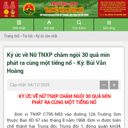
Mới nhất
Nổi bật
Tìm kiếm
Mở rộng
Trang chủ
-
Tin tức
-
Ký ức còn mãi
Ký ức về Nữ TNXP châm ngòi 30 quả mìn
phát ra cùng một tiếng nổ - Ký: Bùi Văn
Hoàng
Cập nhật: 04/12/2025
KÝ ỨC VỀ NỮ TNXP CHÂM NGÒI 30 QUẢ MÌN
PHÁT RA CÙNG MỘT TIẾNG NỔ
Đơn vị TNXP C795-N83 vào đường 12A Trường Sơn
thuộc Ban XD 67 vào tháng 8 năm 1968. Đơn vị được biên
chế thành hai Trung đội, Trung đội 1, đóng quân km34,