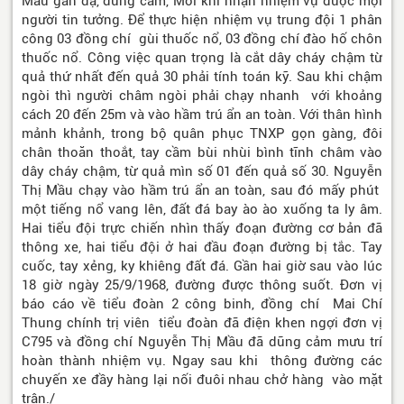
Màu gan dạ, dũng cảm, Mỗi khi nhận nhiệm vụ được mọi
người tin tưởng. Để thực hiện nhiệm vụ trung đội 1 phân
công 03 đồng chí gùi thuốc nổ, 03 đồng chí đào hố chôn
thuốc nổ. Công việc quan trọng là cắt dây cháy chậm từ
quả thứ nhất đến quả 30 phải tính toán kỹ. Sau khi chậm
ngòi thì người châm ngòi phải chạy nhanh với khoảng
cách 20 đến 25m và vào hầm trú ẩn an toàn. Với thân hình
mảnh khảnh, trong bộ quân phục TNXP gọn gàng, đôi
chân thoăn thoắt, tay cầm bùi nhùi bình tĩnh châm vào
dây cháy chậm, từ quả mìn số 01 đến quả số 30. Nguyễn
Thị Mầu chạy vào hầm trú ẩn an toàn, sau đó mấy phút
một tiếng nổ vang lên, đất đá bay ào ào xuống ta ly âm.
Hai tiểu đội trực chiến nhìn thấy đoạn đường cơ bản đã
thông xe, hai tiểu đội ở hai đầu đoạn đường bị tắc. Tay
cuốc, tay xẻng, ky khiêng đất đá. Gần hai giờ sau vào lúc
18 giờ ngày 25/9/1968, đường được thông suốt. Đơn vị
báo cáo về tiểu đoàn 2 công binh, đồng chí Mai Chí
Thung chính trị viên tiểu đoàn đã điện khen ngợi đơn vị
C795 và đồng chí Nguyễn Thị Mầu đã dũng cảm mưu trí
hoàn thành nhiệm vụ. Ngay sau khi thông đường các
chuyến xe đầy hàng lại nối đuôi nhau chở hàng vào mặt
trận./