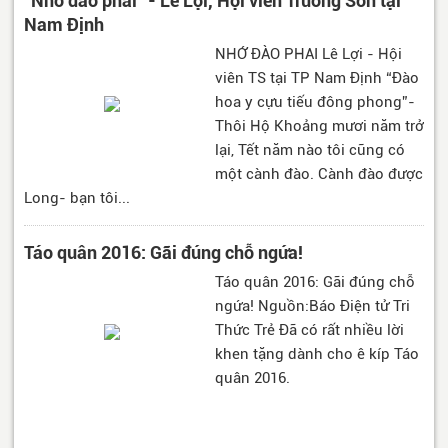
"Nhớ đào phai" - Lê Lợi, Hội viên Trường Sơn tại
Nam Định
NHỚ ĐÀO PHAI Lê Lợi - Hội
viên TS tại TP Nam Định “Đào
hoa y cựu tiếu đông phong”-
Thôi Hộ Khoảng mươi năm trở
lại, Tết năm nào tôi cũng có
một cành đào. Cành đào được
Long- bạn tôi...
Táo quân 2016: Gãi đúng chỗ ngứa!
Táo quân 2016: Gãi đúng chỗ
ngứa! Nguồn:Báo Điện tử Tri
Thức Trẻ Đã có rất nhiều lời
khen tặng dành cho ê kíp Táo
quân 2016.