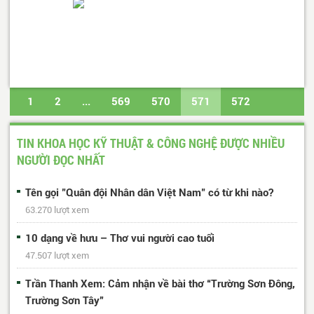
1
2
...
569
570
571
572
573
...
617
618
Trang cuối
TIN KHOA HỌC KỸ THUẬT & CÔNG NGHỆ ĐƯỢC NHIỀU
NGƯỜI ĐỌC NHẤT
Tên gọi "Quân đội Nhân dân Việt Nam" có từ khi nào?
63.270 lượt xem
10 dạng về hưu – Thơ vui người cao tuổi
47.507 lượt xem
Trần Thanh Xem: Cảm nhận về bài thơ “Trường Sơn Đông,
Trường Sơn Tây”