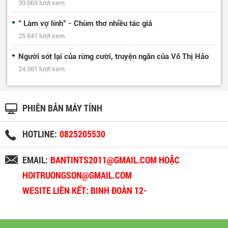
39.069 lượt xem
" Làm vợ lính" - Chùm thơ nhiều tác giả
25.841 lượt xem
Người sót lại của rừng cười, truyện ngắn của Võ Thị Hảo
24.981 lượt xem
PHIÊN BẢN MÁY TÍNH
HOTLINE:
0825205530
EMAIL:
BANTINTS2011@GMAIL.COM HOẶC
HOITRUONGSON@GMAIL.COM
WESITE LIÊN KẾT: BINH ĐOÀN 12-
BINHDOAN12.VN