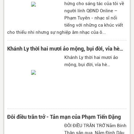
hứng cho sáng tác của tôi về
người lính QĐND Online –
Phạm Tuyên - nhạc sĩ nổi
tiếng với những ca khúc viết
cho thiếu nhi nhưng sự nghiệp âm nhạc của ô...
Khánh Ly thời hai mươi ảo mộng, bụi đời, vỉa hè…
Khánh Ly thời hai mươi ảo
mộng, bụi đời, vỉa hè…
Đôi điều trăn trở - Tản mạn của Phạm Tiến Đặng
ĐÔI ĐIỀU TRĂN TRỞ Năm Bính
Thân sắp qua. Năm Đinh Dậu