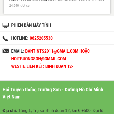
24.940 lượt xem
PHIÊN BẢN MÁY TÍNH
HOTLINE:
0825205530
EMAIL:
BANTINTS2011@GMAIL.COM HOẶC
HOITRUONGSON@GMAIL.COM
WESITE LIÊN KẾT: BINH ĐOÀN 12-
BINHDOAN12.VN
Hội Truyền thống Trường Sơn - Đường Hồ Chí Minh
Việt Nam
Địa chỉ:
Tầng 1, Trụ sở BInh đoàn 12, km 6 +500, Đại lộ