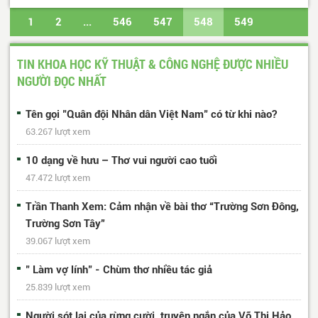
1
2
...
546
547
548
549
550
...
617
618
Trang cuối
TIN KHOA HỌC KỸ THUẬT & CÔNG NGHỆ ĐƯỢC NHIỀU
NGƯỜI ĐỌC NHẤT
Tên gọi "Quân đội Nhân dân Việt Nam" có từ khi nào?
63.267 lượt xem
10 dạng về hưu – Thơ vui người cao tuổi
47.472 lượt xem
Trần Thanh Xem: Cảm nhận về bài thơ “Trường Sơn Đông,
Trường Sơn Tây”
39.067 lượt xem
" Làm vợ lính" - Chùm thơ nhiều tác giả
25.839 lượt xem
Người sót lại của rừng cười, truyện ngắn của Võ Thị Hảo