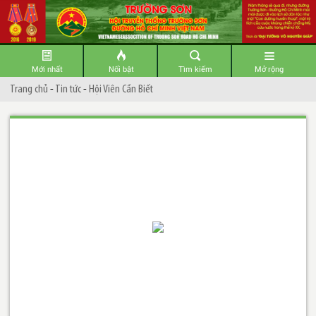
Mới nhất
Nổi bật
Tìm kiếm
Mở rộng
Trang chủ
-
Tin tức
-
Hội Viên Cần Biết