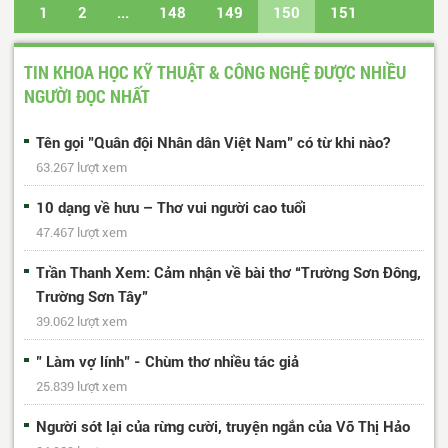
1
2
...
148
149
150
151
152
...
429
430
Trang cuối
TIN KHOA HỌC KỸ THUẬT & CÔNG NGHỆ ĐƯỢC NHIỀU
NGƯỜI ĐỌC NHẤT
Tên gọi "Quân đội Nhân dân Việt Nam" có từ khi nào?
63.267 lượt xem
10 dạng về hưu – Thơ vui người cao tuổi
47.467 lượt xem
Trần Thanh Xem: Cảm nhận về bài thơ “Trường Sơn Đông,
Trường Sơn Tây”
39.062 lượt xem
" Làm vợ lính" - Chùm thơ nhiều tác giả
25.839 lượt xem
Người sót lại của rừng cười, truyện ngắn của Võ Thị Hảo