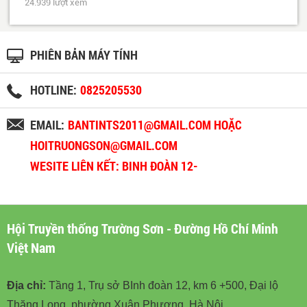
24.939 lượt xem
PHIÊN BẢN MÁY TÍNH
HOTLINE:
0825205530
EMAIL:
BANTINTS2011@GMAIL.COM HOẶC
HOITRUONGSON@GMAIL.COM
WESITE LIÊN KẾT: BINH ĐOÀN 12-
BINHDOAN12.VN
Hội Truyền thống Trường Sơn - Đường Hồ Chí Minh
Việt Nam
Địa chỉ:
Tầng 1, Trụ sở BInh đoàn 12, km 6 +500, Đại lộ
Thăng Long, phường Xuân Phương, Hà Nội.