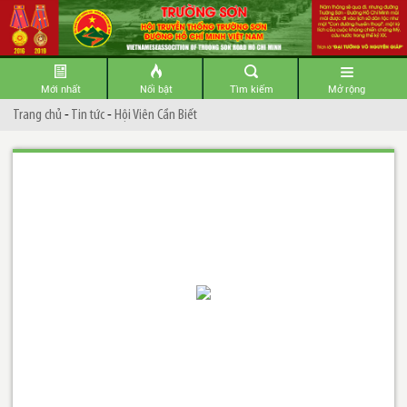
Mới nhất
Nổi bật
Tìm kiếm
Mở rộng
Trang chủ
-
Tin tức
-
Hội Viên Cần Biết