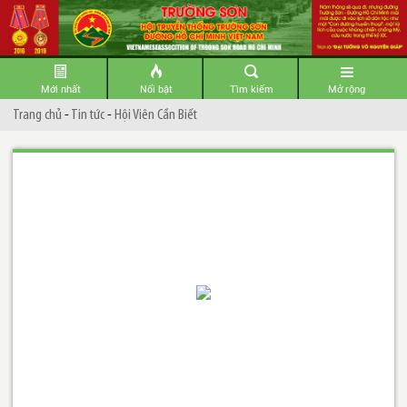
Mới nhất
Nổi bật
Tìm kiếm
Mở rộng
Trang chủ
-
Tin tức
-
Hội Viên Cần Biết