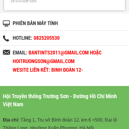
24.970 lượt xem
PHIÊN BẢN MÁY TÍNH
HOTLINE:
0825205530
EMAIL:
BANTINTS2011@GMAIL.COM HOẶC
HOITRUONGSON@GMAIL.COM
WESITE LIÊN KẾT: BINH ĐOÀN 12-
BINHDOAN12.VN
Hội Truyền thống Trường Sơn - Đường Hồ Chí Minh
Việt Nam
Địa chỉ:
Tầng 1, Trụ sở BInh đoàn 12, km 6 +500, Đại lộ
Thăng Long, phường Xuân Phương, Hà Nội.