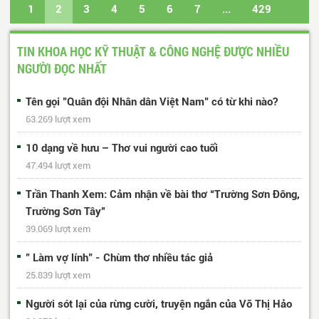
1
2
3
4
5
6
7
...
429
430
Trang cuối
TIN KHOA HỌC KỸ THUẬT & CÔNG NGHỆ ĐƯỢC NHIỀU
NGƯỜI ĐỌC NHẤT
Tên gọi "Quân đội Nhân dân Việt Nam" có từ khi nào?
63.269 lượt xem
10 dạng về hưu – Thơ vui người cao tuổi
47.494 lượt xem
Trần Thanh Xem: Cảm nhận về bài thơ “Trường Sơn Đông,
Trường Sơn Tây”
39.069 lượt xem
" Làm vợ lính" - Chùm thơ nhiều tác giả
25.839 lượt xem
Người sót lại của rừng cười, truyện ngắn của Võ Thị Hảo