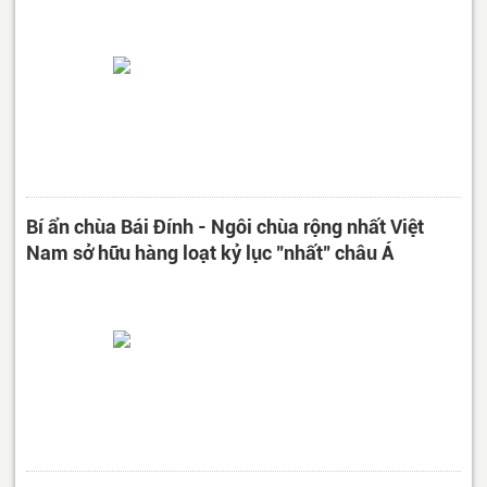
Bí ẩn chùa Bái Đính - Ngôi chùa rộng nhất Việt
Nam sở hữu hàng loạt kỷ lục "nhất" châu Á