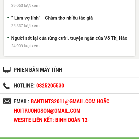
39.060 lượt xem
" Làm vợ lính" - Chùm thơ nhiều tác giả
25.837 lượt xem
Người sót lại của rừng cười, truyện ngắn của Võ Thị Hảo
24.909 lượt xem
PHIÊN BẢN MÁY TÍNH
HOTLINE:
0825205530
EMAIL:
BANTINTS2011@GMAIL.COM HOẶC
HOITRUONGSON@GMAIL.COM
WESITE LIÊN KẾT: BINH ĐOÀN 12-
BINHDOAN12.VN