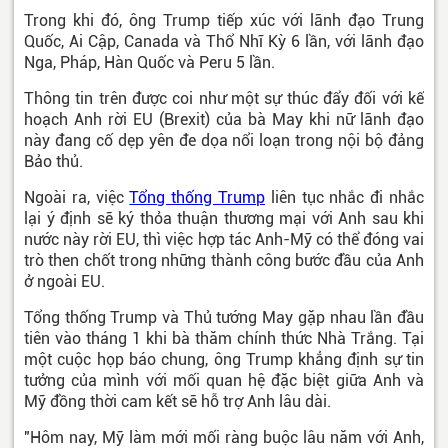
Trong khi đó, ông Trump tiếp xúc với lãnh đạo Trung
Quốc, Ai Cập, Canada và Thổ Nhĩ Kỳ 6 lần, với lãnh đạo
Nga, Pháp, Hàn Quốc và Peru 5 lần.
Thông tin trên được coi như một sự thúc đẩy đối với kế
hoạch Anh rời EU (Brexit) của bà May khi nữ lãnh đạo
này đang cố dẹp yên đe dọa nổi loạn trong nội bộ đảng
Bảo thủ.
Ngoài ra, việc
Tổng thống Trump
liên tục nhắc đi nhắc
lại ý định sẽ ký thỏa thuận thương mại với Anh sau khi
nước này rời EU, thì việc hợp tác Anh-Mỹ có thể đóng vai
trò then chốt trong những thành công bước đầu của Anh
ở ngoài EU.
Tổng thống Trump và Thủ tướng May gặp nhau lần đầu
tiên vào tháng 1 khi bà thăm chính thức Nhà Trắng. Tại
một cuộc họp báo chung, ông Trump khẳng định sự tin
tưởng của mình với mối quan hệ đặc biệt giữa Anh và
Mỹ đồng thời cam kết sẽ hỗ trợ Anh lâu dài.
"Hôm nay, Mỹ làm mới mối ràng buộc lâu năm với Anh,