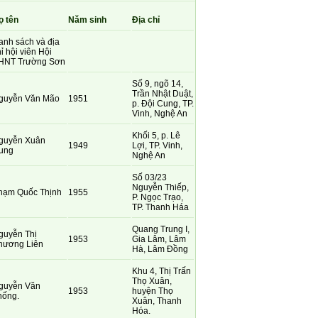
ọ tên
Năm sinh
Địa chỉ
anh sách và địa
ỉ hội viên Hội
HNT Trường Sơn
Số 9, ngõ 14,
Trần Nhật Duật,
guyễn Văn Mão
1951
p. Đội Cung, TP.
Vinh, Nghệ An
Khối 5, p. Lê
guyễn Xuân
1949
Lợi, TP. Vinh,
ung
Nghệ An
Số 03/23
Nguyễn Thiếp,
hạm Quốc Thịnh
1955
P. Ngọc Trạo,
TP. Thanh Háa
Quang Trung I,
guyễn Thị
1953
Gia Lâm, Lâm
hương Liên
Hà, Lâm Đồng
Khu 4, Thị Trấn
Thọ Xuân,
guyễn Văn
1953
huyện Thọ
hống.
Xuân, Thanh
Hóa.