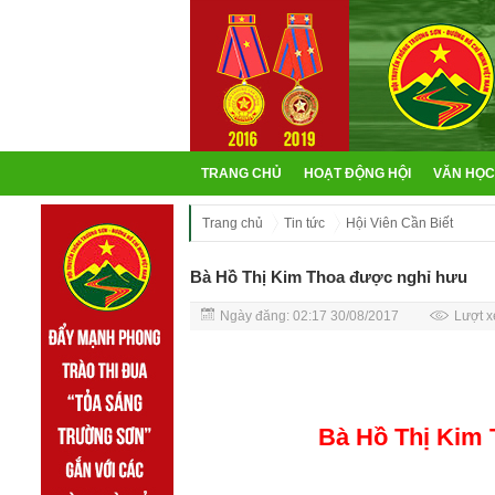
TRANG CHỦ
HOẠT ĐỘNG HỘI
VĂN HỌC
Trang chủ
Tin tức
Hội Viên Cần Biết
Bà Hồ Thị Kim Thoa được nghỉ hưu
Ngày đăng: 02:17 30/08/2017
Lượt x
Bà Hồ Thị Kim