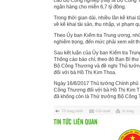
cáo Bộ Công nghiệp (nay là Bộ Công T
ngân hàng cho miễn 6,7 tỷ đồng.
Trong thời gian dài, nhiều lần kê khai
về kê khai tài sản, thu nhập, vi phạm
Theo Ủy ban Kiểm tra Trung ương, nhữ
nghiêm trọng, đến mức phải xem xét thi
Sau kết luận của Ủy ban Kiểm tra Tru
Thông cáo báo chí, theo đó Ban Bí th
Bộ Công Thương và đề nghị Thủ tướ
đối với bà Hồ Thị Kim Thoa.
Ngày 16/8/2017 Thủ tướng Chính phủ 
Công Thương đối với bà Hồ Thị Kim T
đã không còn là Thứ trưởng Bộ Công
Về trang trước
Gửi email
In trang
TIN TỨC LIÊN QUAN