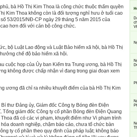
phủ, bà Hồ Thị Kim Thoa là công chức thuộc thẩm quyền
H
ị Kim Thoa không còn là đối tượng nghỉ hưu ở tuổi cao
D
nh số 53/2015/NĐ-CP ngày 29 tháng 5 năm 2015 của
ch
 cao hơn đối với cán bộ công chức.
V
N
ức, bộ Luật Lao động và Luật Bảo hiểm xã hội, bà Hồ Thị
 hưởng chế độ bảo hiểm xã hội.
N
au cuộc họp của Ủy ban Kiểm tra Trung ương, bà Hồ Thị
D
hưng không được chấp nhận vì đang trong giai đoạn xem
P
ung ương đã chỉ ra nhiều khuyết điểm của bà Hồ Thị Kim
N
vụ Bí thư Đảng ủy, Giám đốc Công ty Bóng đèn Điện
P
T, Tổng giám đốc Công ty cổ phần Bóng đèn
Điện Quang
m Thoa đã có các vi phạm, khuyết điểm như Vi phạm trình
N
hần hóa doanh nghiệp, chậm báo cáo, chưa tổ chức bàn
T
ông ty cổ phần theo quy định của pháp luật; không báo