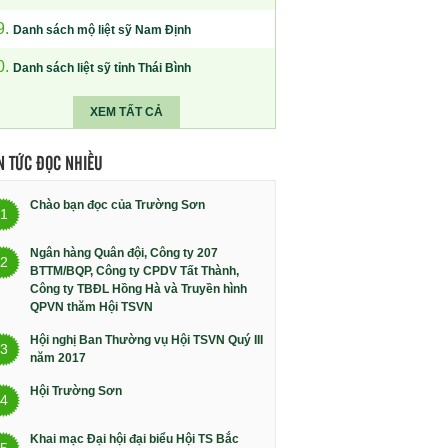
9.
Danh sách mộ liệt sỹ Nam Định
0.
Danh sách liệt sỹ tỉnh Thái Bình
XEM TẤT CẢ
N TỨC ĐỌC NHIỀU
Chào bạn đọc của Trường Sơn
1
Ngân hàng Quân đội, Công ty 207
2
BTTM/BQP, Công ty CPDV Tất Thành,
Công ty TBĐL Hồng Hà và Truyền hình
QPVN thăm Hội TSVN
Hội nghị Ban Thường vụ Hội TSVN Quý III
3
năm 2017
Hội Trường Sơn
4
Khai mạc Đại hội đại biểu Hội TS Bắc
5