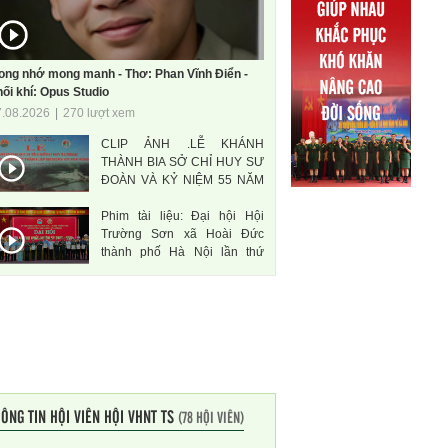
ong nhớ mong manh - Thơ: Phan Vĩnh Điển -
ối khí: Opus Studio
7.08.2026
|
270 lượt xem
CLIP ẢNH .LỄ KHÁNH
THÀNH BIA SỞ CHỈ HUY SƯ
ĐOÀN VÀ KỶ NIỆM 55 NĂM
THÀNH LẬP SƯ ĐOÀN 471
Phim tài liệu: Đại hội Hội
ANH HÙNG
Trường Sơn xã Hoài Đức
thành phố Hà Nội lần thứ
nhất, nhiệm kì 2026-2031
ÔNG TIN HỘI VIÊN HỘI VHNT TS
(78 HỘI VIÊN)