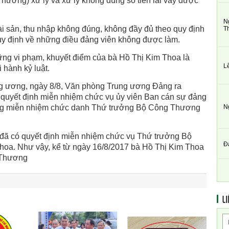
hương) xử lý và xử lý không đúng số tiền lãi vay được
N
 tài sản, thu nhập không đúng, không đầy đủ theo quy định
T
 quy định về những điều đảng viên không được làm.
ng vi phạm, khuyết điểm của bà Hồ Thị Kim Thoa là
L
 hành kỷ luật.
ng ương, ngày 8/8, Văn phòng Trung ương Đảng ra
ư quyết định miễn nhiệm chức vụ ủy viên Ban cán sự đảng
ng miễn nhiệm chức danh Thứ trưởng Bộ Công Thương
N
đã có quyết định miễn nhiệm chức vụ Thứ trưởng Bộ
Đ
hoa. Như vậy, kể từ ngày 16/8/2017 bà Hồ Thị Kim Thoa
 Thương
LI