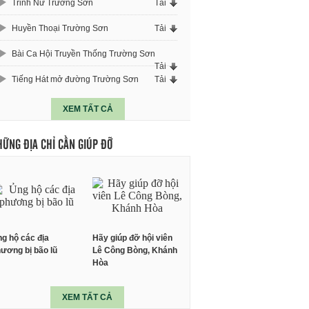
Trinh Nữ Trường Sơn
Tải
Huyền Thoại Trường Sơn
Tải
Bài Ca Hội Truyền Thống Trường Sơn
Tải
Tiếng Hát mở đường Trường Sơn
Tải
XEM TẤT CẢ
HỮNG ĐỊA CHỈ CẦN GIÚP ĐỠ
g hộ các địa
Hãy giúp đỡ hội viên
ương bị bão lũ
Lê Công Bòng, Khánh
Hòa
XEM TẤT CẢ