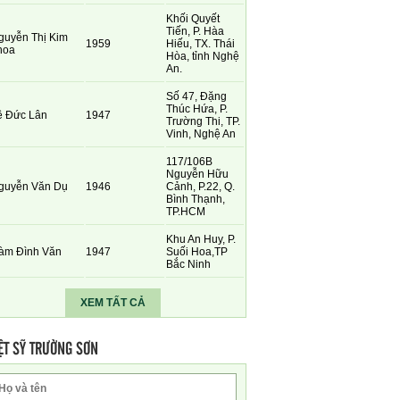
Khối Quyết
Tiến, P. Hàa
guyễn Thị Kim
1959
Hiếu, TX. Thái
hoa
Hòa, tỉnh Nghệ
An.
Số 47, Đặng
Thúc Hứa, P.
ê Đức Lân
1947
Trường Thi, TP.
Vinh, Nghệ An
117/106B
Nguyễn Hữu
guyễn Văn Dụ
1946
Cảnh, P.22, Q.
Bình Thạnh,
TP.HCM
Khu An Huy, P.
àm Đình Văn
1947
Suối Hoa,TP
Bắc Ninh
XEM TẤT CẢ
ỆT SỸ TRƯỜNG SƠN