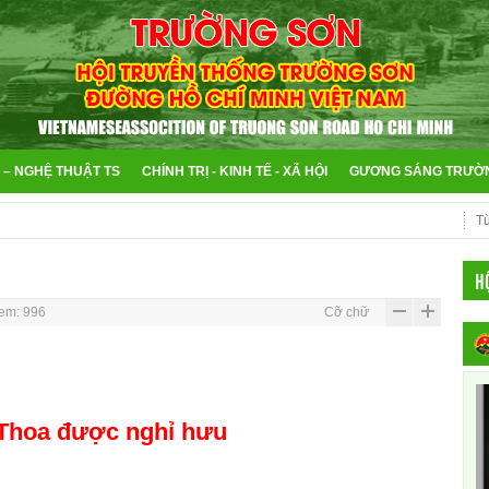
 – NGHỆ THUẬT TS
CHÍNH TRỊ - KINH TẾ - XÃ HỘI
GƯƠNG SÁNG TRƯỜ
H
em: 996
Cỡ chữ
 Thoa được nghỉ hưu