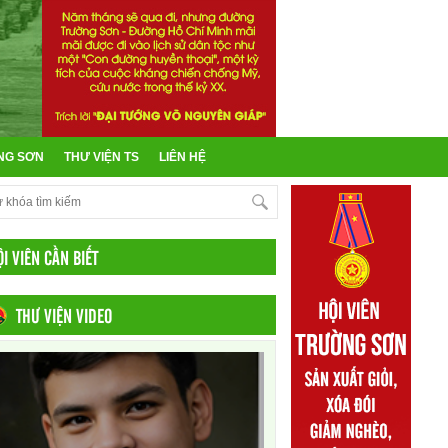
NG SƠN
THƯ VIỆN TS
LIÊN HỆ
ỘI VIÊN CẦN BIẾT
THƯ VIỆN VIDEO