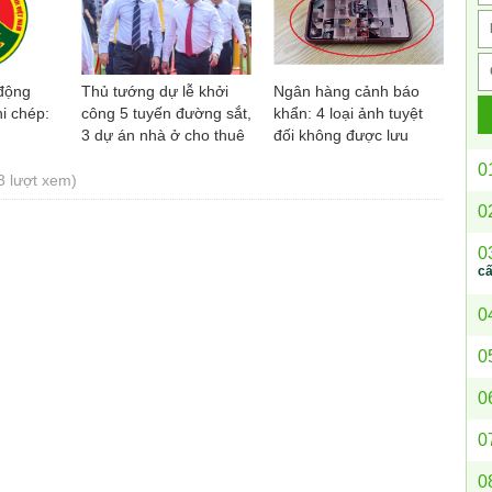
động
Thủ tướng dự lễ khởi
Ngân hàng cảnh báo
i chép:
công 5 tuyến đường sắt,
khẩn: 4 loại ảnh tuyệt
3 dự án nhà ở cho thuê
đối không được lưu
tại Hà Nội
trong điện thoại
0
3 lượt xem)
0
0
c
0
0
0
0
0