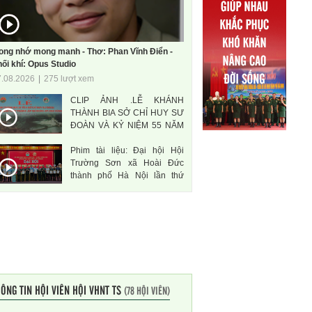
ong nhớ mong manh - Thơ: Phan Vĩnh Điển -
ối khí: Opus Studio
7.08.2026
|
275 lượt xem
CLIP ẢNH .LỄ KHÁNH
THÀNH BIA SỞ CHỈ HUY SƯ
ĐOÀN VÀ KỶ NIỆM 55 NĂM
THÀNH LẬP SƯ ĐOÀN 471
Phim tài liệu: Đại hội Hội
ANH HÙNG
Trường Sơn xã Hoài Đức
thành phố Hà Nội lần thứ
nhất, nhiệm kì 2026-2031
ÔNG TIN HỘI VIÊN HỘI VHNT TS
(78 HỘI VIÊN)