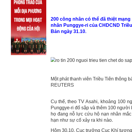
200 công nhân có thể đã thiệt mạng
nhân Punggye-ri của CHDCND Triều T
Bản ngày 31.10.
Một phát thanh viên Triều Tiên thông b
REUTERS
Cụ thể, theo TV Asahi, khoảng 100 n
Punggye-ri đổ sập và thêm 100 người kh
họ đang nỗ lực cứu hộ nạn nhân mắc k
hạn như sự cố xảy ra khi nào.
Hôm 30.10, Cục trưởng Cục Khí tượng