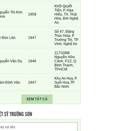
Khối Quyết
Tiến, P. Hàa
guyễn Thị Kim
1959
Hiếu, TX. Thái
hoa
Hòa, tỉnh Nghệ
An.
Số 47, Đặng
Thúc Hứa, P.
ê Đức Lân
1947
Trường Thi, TP.
Vinh, Nghệ An
117/106B
Nguyễn Hữu
guyễn Văn Dụ
1946
Cảnh, P.22, Q.
Bình Thạnh,
TP.HCM
Khu An Huy, P.
àm Đình Văn
1947
Suối Hoa,TP
Bắc Ninh
XEM TẤT CẢ
ỆT SỸ TRƯỜNG SƠN