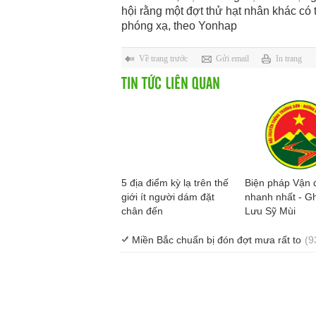
hội rằng một đợt thử hạt nhân khác có t
phóng xạ, theo Yonhap
Về trang trước
Gửi email
In trang
TIN TỨC LIÊN QUAN
5 địa điểm kỳ lạ trên thế
Biện pháp Vận 
giới ít người dám đặt
nhanh nhất - Gh
chân đến
Lưu Sỹ Mùi
Miền Bắc chuẩn bị đón đợt mưa rất to
(9