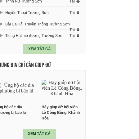
Trinh Nữ Trường Sơn
Tải
Huyền Thoại Trường Sơn
Tải
Bài Ca Hội Truyền Thống Trường Sơn
Tải
Tiếng Hát mở đường Trường Sơn
Tải
XEM TẤT CẢ
HỮNG ĐỊA CHỈ CẦN GIÚP ĐỠ
g hộ các địa
Hãy giúp đỡ hội viên
ương bị bão lũ
Lê Công Bòng, Khánh
Hòa
XEM TẤT CẢ