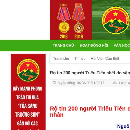
TRANG CHỦ
HOẠT ĐỘNG HỘI
VĂN HỌC
Trang chủ
Tin tức
Hội Viên Cần Biết
Rộ tin 200 người Triều Tiên chết do sậ
Ngày đăng: 06:36 01/11/2017
Lượt x
Rộ tin 200 người Triều Tiên 
nhân
Nguồn