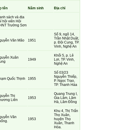
ọ tên
Năm sinh
Địa chỉ
anh sách và địa
ỉ hội viên Hội
HNT Trường Sơn
Số 9, ngõ 14,
Trần Nhật Duật,
guyễn Văn Mão
1951
p. Đội Cung, TP.
Vinh, Nghệ An
Khối 5, p. Lê
guyễn Xuân
1949
Lợi, TP. Vinh,
ung
Nghệ An
Số 03/23
Nguyễn Thiếp,
hạm Quốc Thịnh
1955
P. Ngọc Trạo,
TP. Thanh Háa
Quang Trung I,
guyễn Thị
1953
Gia Lâm, Lâm
hương Liên
Hà, Lâm Đồng
Khu 4, Thị Trấn
Thọ Xuân,
guyễn Văn
1953
huyện Thọ
hống.
Xuân, Thanh
Hóa.