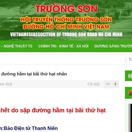
 – NGHỆ THUẬT TS
CHÍNH TRỊ - KINH TẾ - XÃ HỘI
GƯƠNG SÁNG TRƯỜ
p đường hầm tại bãi thử hạt nhân
H
em: 619
Cỡ chữ
chết do sập đường hầm tại bãi thử hạt
:Báo Điện tử Thanh Niên