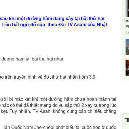
 sau khi một đường hầm đang xây tại bãi thử hạt
M
iên bất ngờ đổ sập, theo Đài TV Asahi của Nhật
Ph
0
áo trên truyền hình về đợt thử hạt nhân hôm 3.9.
gười bị mắc kẹt khi một đường hầm chưa hoàn thành tại
ác có thể đã thiệt mạng do vụ sập thứ 2 xảy ra trong lúc
ẹt. Tuy nhiên, TV Asahi không cung cấp chi tiết, chẳng
TH
 Hàn Quốc Nam Jae-cheol phát biểu tại cuộc họp ở quốc