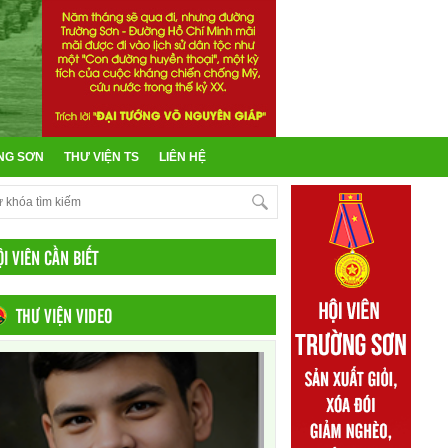
NG SƠN
THƯ VIỆN TS
LIÊN HỆ
ỘI VIÊN CẦN BIẾT
THƯ VIỆN VIDEO