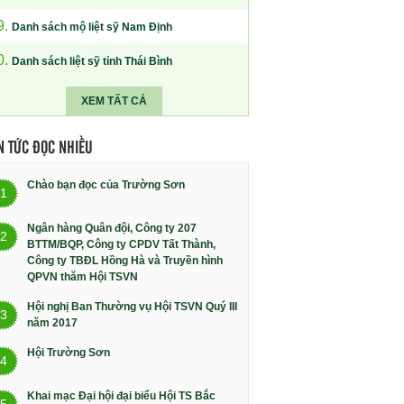
9.
Danh sách mộ liệt sỹ Nam Định
0.
Danh sách liệt sỹ tỉnh Thái Bình
XEM TẤT CẢ
N TỨC ĐỌC NHIỀU
Chào bạn đọc của Trường Sơn
1
Ngân hàng Quân đội, Công ty 207
2
BTTM/BQP, Công ty CPDV Tất Thành,
Công ty TBĐL Hồng Hà và Truyền hình
QPVN thăm Hội TSVN
Hội nghị Ban Thường vụ Hội TSVN Quý III
3
năm 2017
Hội Trường Sơn
4
Khai mạc Đại hội đại biểu Hội TS Bắc
5