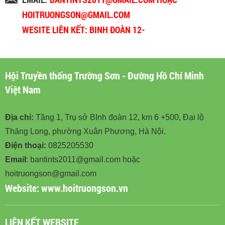
HOITRUONGSON@GMAIL.COM
WESITE LIÊN KẾT: BINH ĐOÀN 12-
BINHDOAN12.VN
Hội Truyền thống Trường Sơn - Đường Hồ Chí Minh
Việt Nam
Địa chỉ:
Tầng 1, Trụ sở BInh đoàn 12, km 6 +500, Đại lộ
Thăng Long, phường Xuân Phương, Hà Nội.
Điện thoại:
0825205530
Email
: bantints2011@gmail.com hoặc
hoitruongson@gmail.com
Website:
www.hoitruongson.vn
LIÊN KẾT WEBSITE