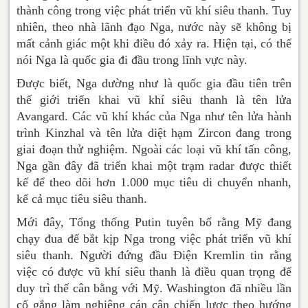
thành công trong việc phát triển vũ khí siêu thanh. Tuy
nhiên, theo nhà lãnh đạo Nga, nước này sẽ không bị
mất cảnh giác một khi điều đó xảy ra. Hiện tại, có thể
nói Nga là quốc gia đi đầu trong lĩnh vực này.
Được biết, Nga dường như là quốc gia đầu tiên trên
thế giới triển khai vũ khí siêu thanh là tên lửa
Avangard. Các vũ khí khác của Nga như tên lửa hành
trình Kinzhal và tên lửa diệt hạm Zircon đang trong
giai đoạn thử nghiệm. Ngoài các loại vũ khí tấn công,
Nga gần đây đã triển khai một trạm radar được thiết
kế để theo dõi hơn 1.000 mục tiêu di chuyển nhanh,
kể cả mục tiêu siêu thanh.
Mới đây, Tổng thống Putin tuyên bố rằng Mỹ đang
chạy đua để bắt kịp Nga trong việc phát triển vũ khí
siêu thanh. Người đứng đầu Điện Kremlin tin rằng
việc có được vũ khí siêu thanh là điều quan trọng để
duy trì thế cân bằng với Mỹ. Washington đã nhiều lần
cố gắng làm nghiêng cán cân chiến lược theo hướng