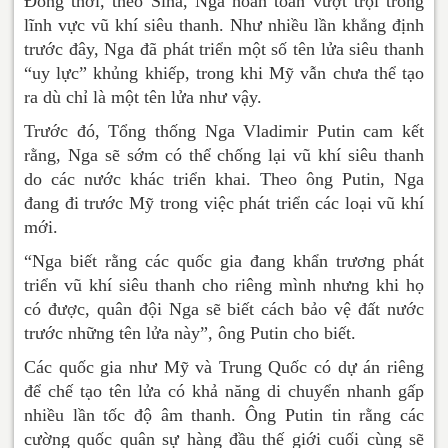
Đồng thời, theo Sina, Nga hoàn toàn vượt trội trong
lĩnh vực vũ khí siêu thanh. Như nhiều lần khẳng định
trước đây, Nga đã phát triển một số tên lửa siêu thanh
“uy lực” khủng khiếp, trong khi Mỹ vẫn chưa thể tạo
ra dù chỉ là một tên lửa như vậy.
Trước đó, Tổng thống Nga Vladimir Putin cam kết
rằng, Nga sẽ sớm có thể chống lại vũ khí siêu thanh
do các nước khác triển khai. Theo ông Putin, Nga
đang đi trước Mỹ trong việc phát triển các loại vũ khí
mới.
“Nga biết rằng các quốc gia đang khẩn trương phát
triển vũ khí siêu thanh cho riêng mình nhưng khi họ
có được, quân đội Nga sẽ biết cách bảo vệ đất nước
trước những tên lửa này”, ông Putin cho biết.
Các quốc gia như Mỹ và Trung Quốc có dự án riêng
để chế tạo tên lửa có khả năng di chuyển nhanh gấp
nhiều lần tốc độ âm thanh. Ông Putin tin rằng các
cường quốc quân sự hàng đầu thế giới cuối cùng sẽ