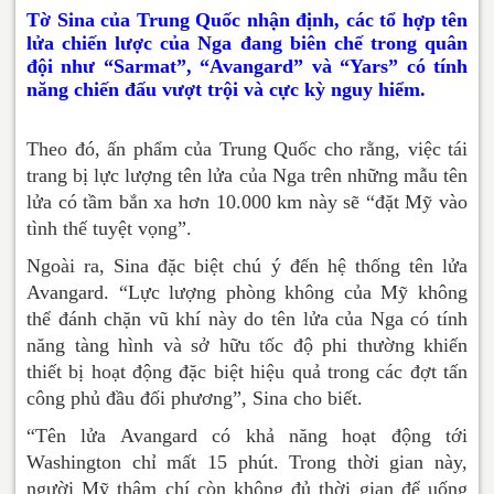
Tờ Sina của Trung Quốc nhận định, các tổ hợp tên
lửa chiến lược của Nga đang biên chế trong quân
đội như “Sarmat”, “Avangard” và “Yars” có tính
năng chiến đấu vượt trội và cực kỳ nguy hiểm.
Theo đó, ấn phẩm của Trung Quốc cho rằng, việc tái
trang bị lực lượng tên lửa của Nga trên những mẫu tên
lửa có tầm bắn xa hơn 10.000 km này sẽ “đặt Mỹ vào
tình thế tuyệt vọng”.
Ngoài ra, Sina đặc biệt chú ý đến hệ thống tên lửa
Avangard. “Lực lượng phòng không của Mỹ không
thể đánh chặn vũ khí này do tên lửa của Nga có tính
năng tàng hình và sở hữu tốc độ phi thường khiến
thiết bị hoạt động đặc biệt hiệu quả trong các đợt tấn
công phủ đầu đối phương”, Sina cho biết.
“Tên lửa Avangard có khả năng hoạt động tới
Washington chỉ mất 15 phút. Trong thời gian này,
người Mỹ thậm chí còn không đủ thời gian để uống