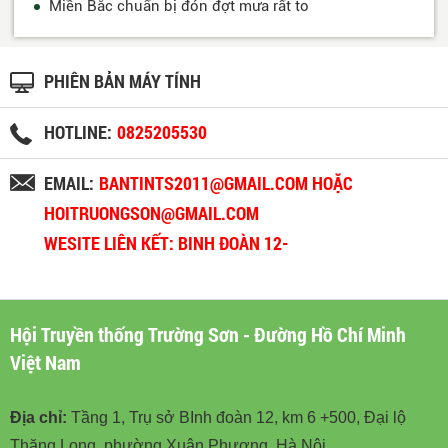
Miền Bắc chuẩn bị đón đợt mưa rất to
PHIÊN BẢN MÁY TÍNH
HOTLINE:
0825205530
EMAIL:
BANTINTS2011@GMAIL.COM HOẶC
HOITRUONGSON@GMAIL.COM
WESITE LIÊN KẾT: BINH ĐOÀN 12-
BINHDOAN12.VN
Hội Truyền thống Trường Sơn - Đường Hồ Chí Minh
Việt Nam
Địa chỉ:
Tầng 1, Trụ sở BInh đoàn 12, km 6 +500, Đại lộ
Thăng Long, phường Xuân Phương, Hà Nội.