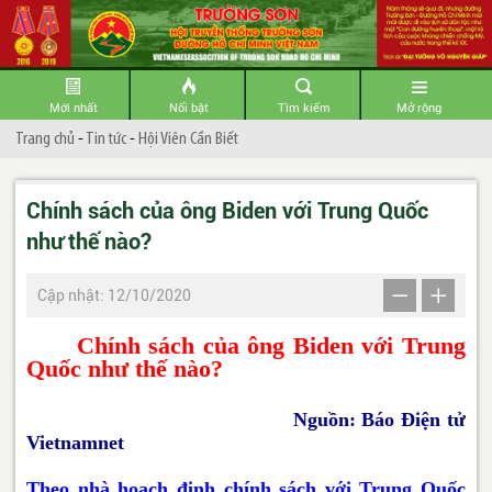
Mới nhất
Nổi bật
Tìm kiếm
Mở rộng
Trang chủ
-
Tin tức
-
Hội Viên Cần Biết
Chính sách của ông Biden với Trung Quốc
như thế nào?
Cập nhật: 12/10/2020
Chính sách của ông Biden với Trung
Quốc như thế nào?
Nguồn: Báo Điện tử
Vietnamnet
Theo nhà hoạch định chính sách với Trung Quốc