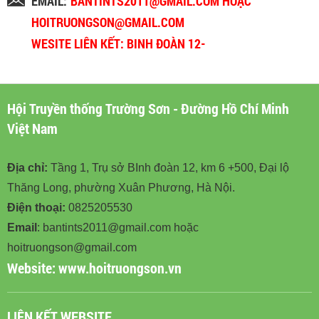
EMAIL:
BANTINTS2011@GMAIL.COM HOẶC
HOITRUONGSON@GMAIL.COM
WESITE LIÊN KẾT: BINH ĐOÀN 12-
BINHDOAN12.VN
Hội Truyền thống Trường Sơn - Đường Hồ Chí Minh
Việt Nam
Địa chỉ:
Tầng 1, Trụ sở BInh đoàn 12, km 6 +500, Đại lộ
Thăng Long, phường Xuân Phương, Hà Nội.
Điện thoại:
0825205530
Email
: bantints2011@gmail.com hoặc
hoitruongson@gmail.com
Website:
www.hoitruongson.vn
LIÊN KẾT WEBSITE