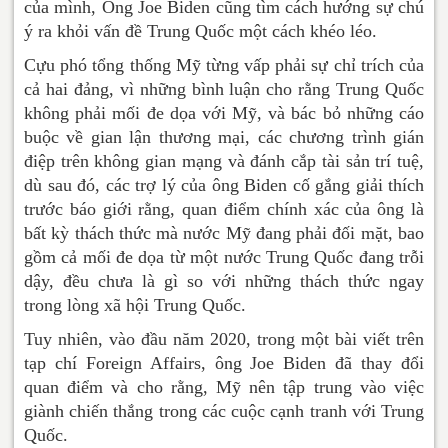
của mình, Ông Joe Biden cũng tìm cách hướng sự chú
ý ra khỏi vấn đề Trung Quốc một cách khéo léo.
Cựu phó tổng thống Mỹ từng vấp phải sự chỉ trích của
cả hai đảng, vì những bình luận cho rằng Trung Quốc
không phải mối đe dọa với Mỹ, và bác bỏ những cáo
buộc về gian lận thương mại, các chương trình gián
điệp trên không gian mạng và đánh cắp tài sản trí tuệ,
dù sau đó, các trợ lý của ông Biden cố gắng giải thích
trước báo giới rằng, quan điểm chính xác của ông là
bất kỳ thách thức mà nước Mỹ đang phải đối mặt, bao
gồm cả mối đe dọa từ một nước Trung Quốc đang trỗi
dậy, đều chưa là gì so với những thách thức ngay
trong lòng xã hội Trung Quốc.
Tuy nhiên, vào đầu năm 2020, trong một bài viết trên
tạp chí Foreign Affairs, ông Joe Biden đã thay đổi
quan điểm và cho rằng, Mỹ nên tập trung vào việc
giành chiến thắng trong các cuộc cạnh tranh với Trung
Quốc.