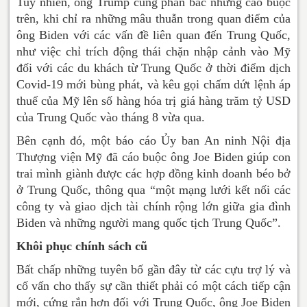
Tuy nhiên, ông Trump cũng phản bác những cáo buộc
trên, khi chỉ ra những mâu thuẫn trong quan điểm của
ông Biden với các vấn đề liên quan đến Trung Quốc,
như việc chỉ trích động thái chặn nhập cảnh vào Mỹ
đối với các du khách từ Trung Quốc ở thời điểm dịch
Covid-19 mới bùng phát, và kêu gọi chấm dứt lệnh áp
thuế của Mỹ lên số hàng hóa trị giá hàng trăm tỷ USD
của Trung Quốc vào tháng 8 vừa qua.
Bên cạnh đó, một báo cáo Ủy ban An ninh Nội địa
Thượng viện Mỹ đã cáo buộc ông Joe Biden giúp con
trai mình giành được các hợp đồng kinh doanh béo bở
ở Trung Quốc, thông qua “một mạng lưới kết nối các
công ty và giao dịch tài chính rộng lớn giữa gia đình
Biden và những người mang quốc tịch Trung Quốc”.
Khôi phục chính sách cũ
Bất chấp những tuyên bố gần đây từ các cựu trợ lý và
cố vấn cho thấy sự cần thiết phải có một cách tiếp cận
mới, cứng rắn hơn đối với Trung Quốc, ông Joe Biden