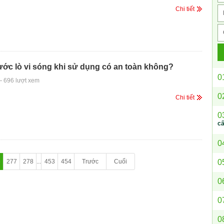
Chi tiết
ớc lò vi sóng khi sử dụng có an toàn không?
0
-
696 lượt xem
0
Chi tiết
0
c
0
0
6
277
278
...
453
454
Trước
Cuối
0
0
0