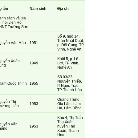
ọ tên
Năm sinh
Địa chỉ
anh sách và địa
ỉ hội viên Hội
HNT Trường Sơn
Số 9, ngõ 14,
Trần Nhật Duật,
guyễn Văn Mão
1951
p. Đội Cung, TP.
Vinh, Nghệ An
Khối 5, p. Lê
guyễn Xuân
1949
Lợi, TP. Vinh,
ung
Nghệ An
Số 03/23
Nguyễn Thiếp,
hạm Quốc Thịnh
1955
P. Ngọc Trạo,
TP. Thanh Háa
Quang Trung I,
guyễn Thị
1953
Gia Lâm, Lâm
hương Liên
Hà, Lâm Đồng
Khu 4, Thị Trấn
Thọ Xuân,
guyễn Văn
1953
huyện Thọ
hống.
Xuân, Thanh
Hóa.