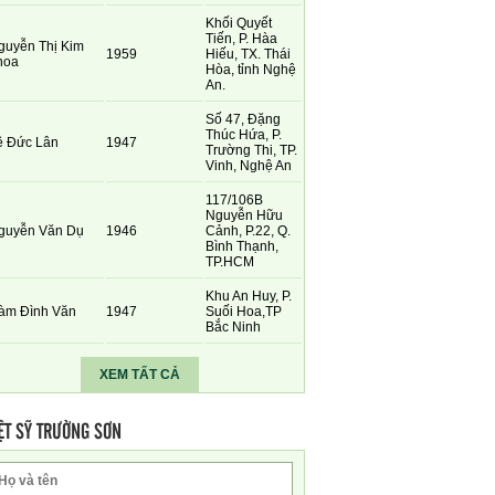
Khối Quyết
Tiến, P. Hàa
guyễn Thị Kim
1959
Hiếu, TX. Thái
hoa
Hòa, tỉnh Nghệ
An.
Số 47, Đặng
Thúc Hứa, P.
ê Đức Lân
1947
Trường Thi, TP.
Vinh, Nghệ An
117/106B
Nguyễn Hữu
guyễn Văn Dụ
1946
Cảnh, P.22, Q.
Bình Thạnh,
TP.HCM
Khu An Huy, P.
àm Đình Văn
1947
Suối Hoa,TP
Bắc Ninh
XEM TẤT CẢ
ỆT SỸ TRƯỜNG SƠN