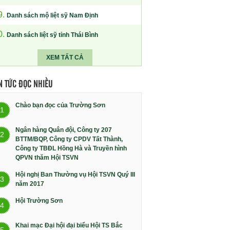
9.
Danh sách mộ liệt sỹ Nam Định
0.
Danh sách liệt sỹ tỉnh Thái Bình
XEM TẤT CẢ
N TỨC ĐỌC NHIỀU
Chào bạn đọc của Trường Sơn
1
Ngân hàng Quân đội, Công ty 207
2
BTTM/BQP, Công ty CPDV Tất Thành,
Công ty TBĐL Hồng Hà và Truyền hình
QPVN thăm Hội TSVN
Hội nghị Ban Thường vụ Hội TSVN Quý III
3
năm 2017
Hội Trường Sơn
4
Khai mạc Đại hội đại biểu Hội TS Bắc
5