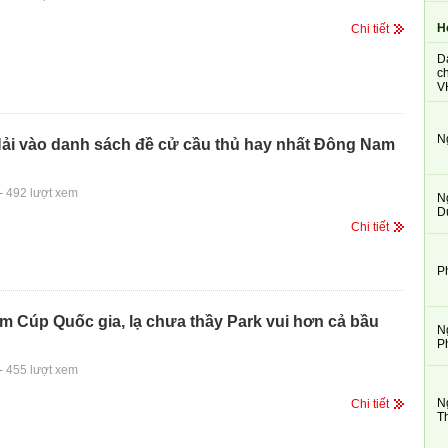
H
Chi tiết
D
ch
V
N
ải vào danh sách đề cử cầu thủ hay nhất Đông Nam
-
492 lượt xem
N
D
Chi tiết
P
m Cúp Quốc gia, lạ chưa thầy Park vui hơn cả bầu
N
P
-
455 lượt xem
N
Chi tiết
T