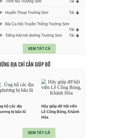
Trinh Nữ Trường Sơn
Tải
Huyền Thoại Trường Sơn
Tải
Bài Ca Hội Truyền Thống Trường Sơn
Tải
Tiếng Hát mở đường Trường Sơn
Tải
XEM TẤT CẢ
HỮNG ĐỊA CHỈ CẦN GIÚP ĐỠ
g hộ các địa
Hãy giúp đỡ hội viên
ương bị bão lũ
Lê Công Bòng, Khánh
Hòa
XEM TẤT CẢ