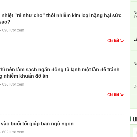
N
 nhiệt "rẻ như cho" thôi nhiễm kim loại nặng hại sức
T
 sao?
-
690 lượt xem
L
Chi tiết
N
thì nên làm sạch ngăn đông tủ lạnh một lần để tránh
ng nhiễm khuẩn đồ ăn
-
636 lượt xem
Đ
Chi tiết
LI
p vào buổi tối giúp bạn ngủ ngon
-
602 lượt xem