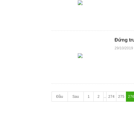
Đứng trư
29/10/2019
Đầu
Sau
1
2
...
274
275
27