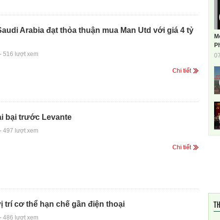
Saudi Arabia đạt thỏa thuận mua Man Utd với giá 4 tỷ
M
Ph
-
516 lượt xem
0
Chi tiết
i bại trước Levante
-
497 lượt xem
Chi tiết
TH
 trí cơ thể hạn chế gần điện thoại
-
486 lượt xem