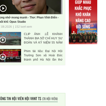
ong nhớ mong manh - Thơ: Phan Vĩnh Điển -
ối khí: Opus Studio
7.08.2026
|
152 lượt xem
CLIP ẢNH .LỄ KHÁNH
THÀNH BIA SỞ CHỈ HUY SƯ
ĐOÀN VÀ KỶ NIỆM 55 NĂM
THÀNH LẬP SƯ ĐOÀN 471
Phim tài liệu: Đại hội Hội
ANH HÙNG
Trường Sơn xã Hoài Đức
thành phố Hà Nội lần thứ
nhất, nhiệm kì 2026-2031
ÔNG TIN HỘI VIÊN HỘI VHNT TS
(78 HỘI VIÊN)