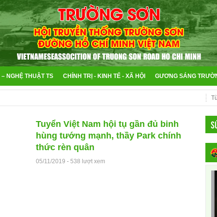
 – NGHỆ THUẬT TS
CHÍNH TRỊ - KINH TẾ - XÃ HỘI
GƯƠNG SÁNG TRƯỜ
S
Tuyển Việt Nam hội tụ gần đủ binh
hùng tướng mạnh, thầy Park chính
thức rèn quân
05/11/2019
-
538 lượt xem