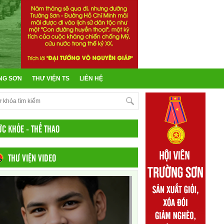
NG SƠN
THƯ VIỆN TS
LIÊN HỆ
ỨC KHỎE - THỂ THAO
THƯ VIỆN VIDEO