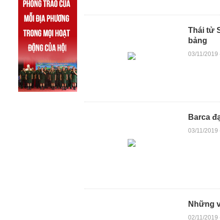
Thái tử 
bảng
03/11/2019
Barca đạ
03/11/2019
Những vị
02/11/2019