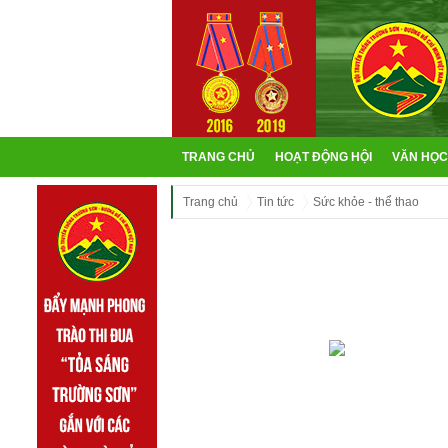
TRANG CHỦ
HOẠT ĐỘNG HỘI
VĂN HỌC
Trang chủ
Tin tức
Sức khỏe - thể thao