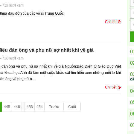
-
718 lượt xem
thua đau đớn của các võ sĩ Trung Quốc
Chi tiết
ều đàn ông và phụ nữ sợ nhất khi về già
0
-
710 lượt xem
0
 đàn ông và phụ nữ sợ nhất khi về già Nguồn:Báo Điện tử Giáo Dục Việt
à khoa học Anh đã làm một cuộc khảo sát tìm hiểu xem những mối lo khi
0
đàn ông và phụ nữ n...
c
Chi tiết
0
0
4
445
446
...
453
454
Trước
Cuối
0
0