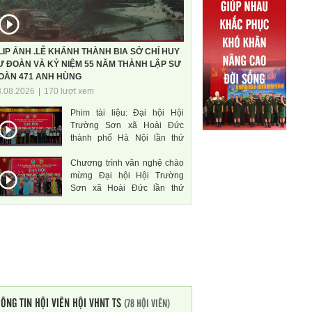
LIP ẢNH .LỄ KHÁNH THÀNH BIA SỞ CHỈ HUY
Ư ĐOÀN VÀ KỶ NIỆM 55 NĂM THÀNH LẬP SƯ
OÀN 471 ANH HÙNG
3.08.2026
|
170 lượt xem
Phim tài liệu: Đại hội Hội
Trường Sơn xã Hoài Đức
thành phố Hà Nội lần thứ
nhất, nhiệm kì 2026-2031
Chương trình văn nghệ chào
mừng Đại hội Hội Trường
Sơn xã Hoài Đức lần thứ
nhất, nhiệm kì 2026-2031
ÔNG TIN HỘI VIÊN HỘI VHNT TS
(78 HỘI VIÊN)