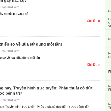
m gây nấc cụt
-
746 lượt xem
H
y ra nấc cụt Chia sẻ
D
Chi tiết
ch
V
N
khiếp sợ về đũa sử dụng một lần!
-
757 lượt xem
N
D
ếp sợ về loại đũa dùng một lần
Chi tiết
P
N
g nay, Truyền hình trực tuyến: Phẫu thuật có dứt
P
ợc bệnh trĩ?
-
692 lượt xem
N
ay, Truyền hình trực tuyến: Phẫu thuật có dứt điểm được bệnh trĩ?
T