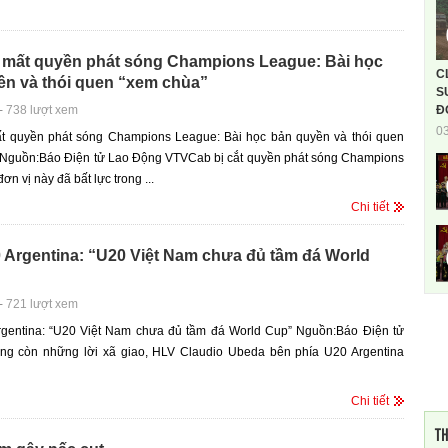
mất quyền phát sóng Champions League: Bài học
C
ền và thói quen “xem chùa”
S
-
738 lượt xem
Đ
0
 quyền phát sóng Champions League: Bài học bản quyền và thói quen
 Nguồn:Báo Điện tử Lao Động VTVCab bị cắt quyền phát sóng Champions
n vị này đã bất lực trong ...
Chi tiết
 Argentina: “U20 Việt Nam chưa đủ tầm đá World
-
721 lượt xem
gentina: “U20 Việt Nam chưa đủ tầm đá World Cup” Nguồn:Báo Điện tử
ông còn những lời xã giao, HLV Claudio Ubeda bên phía U20 Argentina
Chi tiết
TH