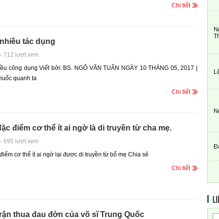
Chi tiết
N
T
nhiều tác dụng
-
712 lượt xem
iều công dụng Viết bởi: BS. NGÔ VĂN TUẤN NGÀY 10 THÁNG 05, 2017 |
L
huốc quanh ta
Chi tiết
N
c điểm cơ thể ít ai ngờ là di truyền từ cha mẹ.
-
695 lượt xem
Đ
iểm cơ thể ít ai ngờ lại được di truyền từ bố mẹ Chia sẻ
Chi tiết
LI
rận thua đau đớn của võ sĩ Trung Quốc