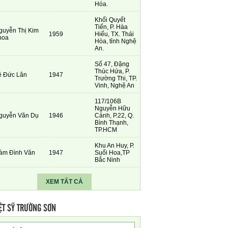
Hóa.
Khối Quyết
Tiến, P. Hàa
guyễn Thị Kim
1959
Hiếu, TX. Thái
hoa
Hòa, tỉnh Nghệ
An.
Số 47, Đặng
Thúc Hứa, P.
ê Đức Lân
1947
Trường Thi, TP.
Vinh, Nghệ An
117/106B
Nguyễn Hữu
guyễn Văn Dụ
1946
Cảnh, P.22, Q.
Bình Thạnh,
TP.HCM
Khu An Huy, P.
àm Đình Văn
1947
Suối Hoa,TP
Bắc Ninh
XEM TẤT CẢ
ỆT SỸ TRƯỜNG SƠN