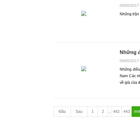
09/05/2017
Những trận 
Những đi
09/05/2017
Những điều
Nam Các nh
về già của 
Đầu
Sau
1
2
...
442
443
44