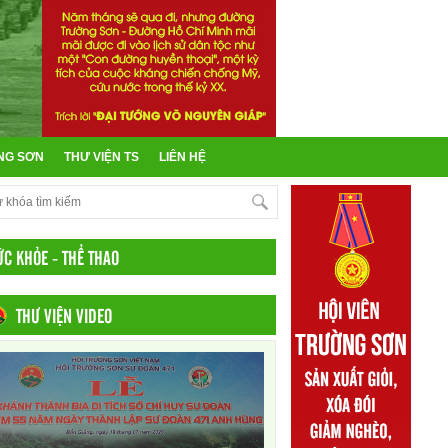
NG SƠN
THƯ VIỆN TS
LIÊN HỆ
ỨC KHỎE - THỂ THAO
THƯ VIỆN VIDEO