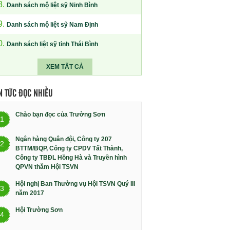
8.
Danh sách mộ liệt sỹ Ninh Bình
9.
Danh sách mộ liệt sỹ Nam Định
0.
Danh sách liệt sỹ tỉnh Thái Bình
XEM TẤT CẢ
N TỨC ĐỌC NHIỀU
Chào bạn đọc của Trường Sơn
1
Ngân hàng Quân đội, Công ty 207
2
BTTM/BQP, Công ty CPDV Tất Thành,
Công ty TBĐL Hồng Hà và Truyền hình
QPVN thăm Hội TSVN
Hội nghị Ban Thường vụ Hội TSVN Quý III
3
năm 2017
Hội Trường Sơn
4