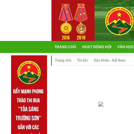
TRANG CHỦ
HOẠT ĐỘNG HỘI
VĂN HỌC
Trang chủ
Tin tức
Sức khỏe - thể thao