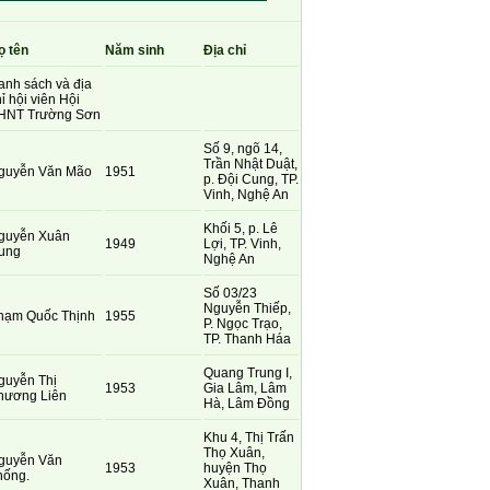
ọ tên
Năm sinh
Địa chỉ
anh sách và địa
ỉ hội viên Hội
HNT Trường Sơn
Số 9, ngõ 14,
Trần Nhật Duật,
guyễn Văn Mão
1951
p. Đội Cung, TP.
Vinh, Nghệ An
Khối 5, p. Lê
guyễn Xuân
1949
Lợi, TP. Vinh,
ung
Nghệ An
Số 03/23
Nguyễn Thiếp,
hạm Quốc Thịnh
1955
P. Ngọc Trạo,
TP. Thanh Háa
Quang Trung I,
guyễn Thị
1953
Gia Lâm, Lâm
hương Liên
Hà, Lâm Đồng
Khu 4, Thị Trấn
Thọ Xuân,
guyễn Văn
1953
huyện Thọ
hống.
Xuân, Thanh