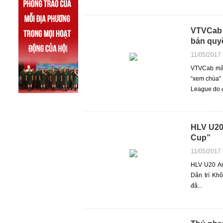
VTVCab 
bản quy
11/05/2017
VTVCab mất
“xem chùa”
League do đơ
HLV U20
Cup”
11/05/2017
HLV U20 Ar
Dân trí Kh
đã...