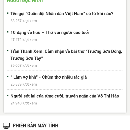
Tên gọi "Quân đội Nhân dân Việt Nam" có từ khi nào?
63.267 lượt xem
10 dạng về hưu – Thơ vui người cao tuổi
47.472 lượt xem
Trần Thanh Xem: Cảm nhận về bài thơ “Trường Sơn Đông,
Trường Sơn Tây”
39.067 lượt xem
" Làm vợ lính" - Chùm thơ nhiều tác giả
25.839 lượt xem
Người sót lại của rừng cười, truyện ngắn của Võ Thị Hảo
24.940 lượt xem
PHIÊN BẢN MÁY TÍNH