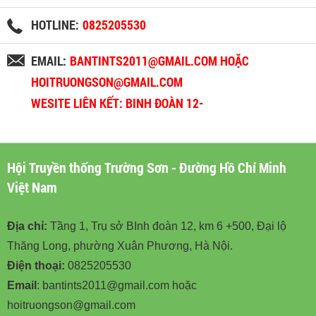
HOTLINE:
0825205530
EMAIL:
BANTINTS2011@GMAIL.COM HOẶC
HOITRUONGSON@GMAIL.COM
WESITE LIÊN KẾT: BINH ĐOÀN 12-
BINHDOAN12.VN
Hội Truyền thống Trường Sơn - Đường Hồ Chí Minh
Việt Nam
Địa chỉ:
Tầng 1, Trụ sở BInh đoàn 12, km 6 +500, Đại lộ
Thăng Long, phường Xuân Phương, Hà Nội.
Điện thoại:
0825205530
Email
: bantints2011@gmail.com hoặc
hoitruongson@gmail.com