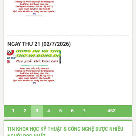
NGÀY THỨ 21 (02/7/2026)
1
2
3
4
5
6
7
...
453
454
Trang cuối
TIN KHOA HỌC KỸ THUẬT & CÔNG NGHỆ ĐƯỢC NHIỀU
NGƯỜI ĐỌC NHẤT