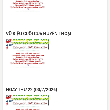
VŨ ĐIỆU CUỐI CỦA HUYỀN THOẠI
NGÀY THỨ 22 (03/7/2026)