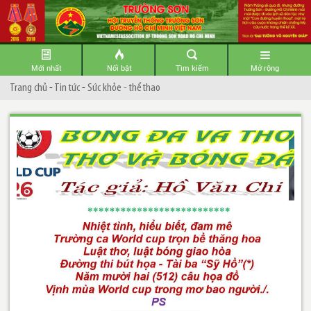
Mới nhất
Nổi bật
Tìm kiếm
Mở rộng
Trang chủ
-
Tin tức
-
Sức khỏe - thể thao