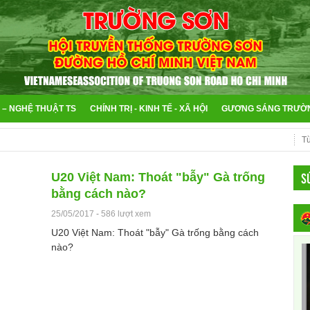
 – NGHỆ THUẬT TS
CHÍNH TRỊ - KINH TẾ - XÃ HỘI
GƯƠNG SÁNG TRƯỜ
S
U20 Việt Nam: Thoát "bẫy" Gà trống
bằng cách nào?
25/05/2017
-
586 lượt xem
U20 Việt Nam: Thoát "bẫy" Gà trống bằng cách
nào?