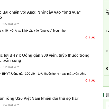
N
 đại chiến với Ajax: Nhờ cậy vào “ông vua”
T
o
-
555 lượt xem
i chiến với Ajax: Nhờ cậy vào “ông vua” Mourinho
L
Chi tiết
N
rục lợi BHYT: Uống gần 300 viên, tuýp thuốc trong
à…vẫn sống
-
552 lượt xem
Đ
 lợi BHYT: Uống gần 300 viên, tuýp thuốc trong ngày mà…vẫn sống
Chi tiết
LI
on rồng U20 Việt Nam khiến đối thủ sợ hãi"
-
584 lượt xem