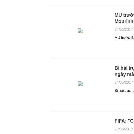
MU trước
Mourinh
24/05/2017
MU trước đạ
Bi hài t
ngày m
24/05/2017
Bi hài trục
FIFA: "C
23/05/2017