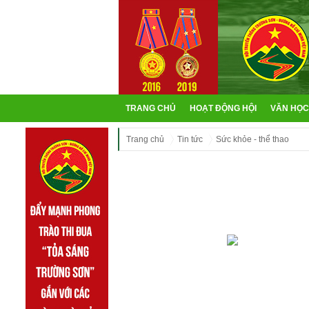
TRANG CHỦ
HOẠT ĐỘNG HỘI
VĂN HỌC
Trang chủ
Tin tức
Sức khỏe - thể thao