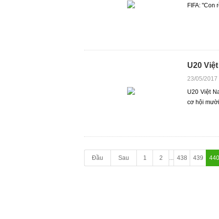
FIFA: "Con 
U20 Việt
23/05/2017
U20 Việt N
cơ hội mười
Đầu
Sau
1
2
...
438
439
44