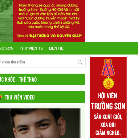
NG SƠN
THƯ VIỆN TS
LIÊN HỆ
ỨC KHỎE - THỂ THAO
THƯ VIỆN VIDEO