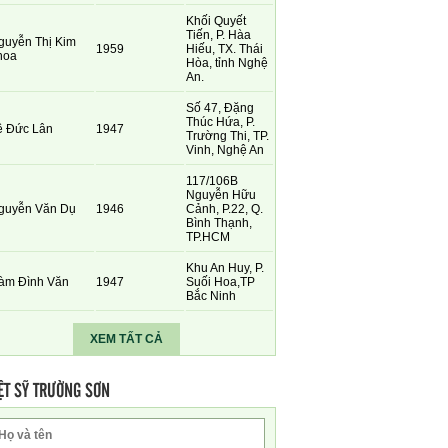
Khối Quyết
Tiến, P. Hàa
guyễn Thị Kim
1959
Hiếu, TX. Thái
hoa
Hòa, tỉnh Nghệ
An.
Số 47, Đặng
Thúc Hứa, P.
ê Đức Lân
1947
Trường Thi, TP.
Vinh, Nghệ An
117/106B
Nguyễn Hữu
guyễn Văn Dụ
1946
Cảnh, P.22, Q.
Bình Thạnh,
TP.HCM
Khu An Huy, P.
àm Đình Văn
1947
Suối Hoa,TP
Bắc Ninh
XEM TẤT CẢ
ỆT SỸ TRƯỜNG SƠN