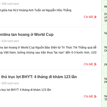
-
596 lượt xem
H
ệt giữa hai HLV Hoàng Anh Tuấn và Nguyễn Hữu Thắng
D
Chi tiết
ch
V
N
entina tan hoang ở World Cup
-
628 lượt xem
N
ina tan hoang ở World Cup Nguồn:Báo Điện tử Tri Thức Trẻ Thắng quá dễ
D
ng Việt Nam, tưởng chừng sau trận thua "tai nạn" đến 0-3 trước Anh, U20
Chi tiết
P
 thủ trục lợi BHYT: 4 tháng đi khám 123 lần
N
P
-
609 lượt xem
ủ trục lợi BHYT: 4 tháng đi khám 123 lần
N
Chi tiết
T