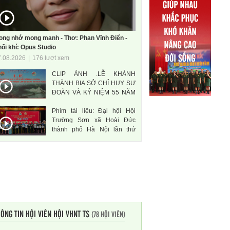
ong nhớ mong manh - Thơ: Phan Vĩnh Điển -
ối khí: Opus Studio
7.08.2026
|
176 lượt xem
CLIP ẢNH .LỄ KHÁNH
THÀNH BIA SỞ CHỈ HUY SƯ
ĐOÀN VÀ KỶ NIỆM 55 NĂM
THÀNH LẬP SƯ ĐOÀN 471
Phim tài liệu: Đại hội Hội
ANH HÙNG
Trường Sơn xã Hoài Đức
thành phố Hà Nội lần thứ
nhất, nhiệm kì 2026-2031
ÔNG TIN HỘI VIÊN HỘI VHNT TS
(78 HỘI VIÊN)