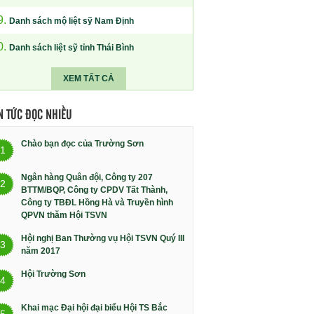
9.
Danh sách mộ liệt sỹ Nam Định
0.
Danh sách liệt sỹ tỉnh Thái Bình
XEM TẤT CẢ
N TỨC ĐỌC NHIỀU
Chào bạn đọc của Trường Sơn
1
Ngân hàng Quân đội, Công ty 207
2
BTTM/BQP, Công ty CPDV Tất Thành,
Công ty TBĐL Hồng Hà và Truyền hình
QPVN thăm Hội TSVN
Hội nghị Ban Thường vụ Hội TSVN Quý III
3
năm 2017
Hội Trường Sơn
4
Khai mạc Đại hội đại biểu Hội TS Bắc
5