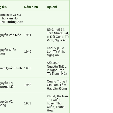
ọ tên
Năm sinh
Địa chỉ
anh sách và địa
ỉ hội viên Hội
HNT Trường Sơn
Số 9, ngõ 14,
Trần Nhật Duật,
guyễn Văn Mão
1951
p. Đội Cung, TP.
Vinh, Nghệ An
Khối 5, p. Lê
guyễn Xuân
1949
Lợi, TP. Vinh,
ung
Nghệ An
Số 03/23
Nguyễn Thiếp,
hạm Quốc Thịnh
1955
P. Ngọc Trạo,
TP. Thanh Háa
Quang Trung I,
guyễn Thị
1953
Gia Lâm, Lâm
hương Liên
Hà, Lâm Đồng
Khu 4, Thị Trấn
Thọ Xuân,
guyễn Văn
1953
huyện Thọ
hống.
Xuân, Thanh
Hóa.