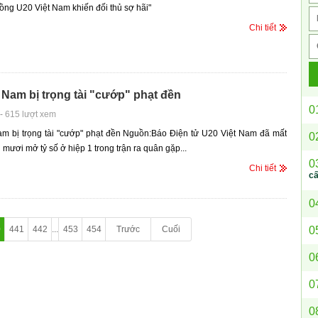
rồng U20 Việt Nam khiến đối thủ sợ hãi"
Chi tiết
 Nam bị trọng tài "cướp" phạt đền
0
-
615 lượt xem
am bị trọng tài "cướp" phạt đền Nguồn:Báo Điện tử U20 Việt Nam đã mất
0
 mươi mở tỷ số ở hiệp 1 trong trận ra quân gặp...
0
Chi tiết
c
0
0
0
441
442
...
453
454
Trước
Cuối
0
0
0