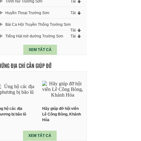
Trinh Nữ Trường Sơn
Tải
Huyền Thoại Trường Sơn
Tải
Bài Ca Hội Truyền Thống Trường Sơn
Tải
Tiếng Hát mở đường Trường Sơn
Tải
XEM TẤT CẢ
HỮNG ĐỊA CHỈ CẦN GIÚP ĐỠ
g hộ các địa
Hãy giúp đỡ hội viên
ương bị bão lũ
Lê Công Bòng, Khánh
Hòa
XEM TẤT CẢ