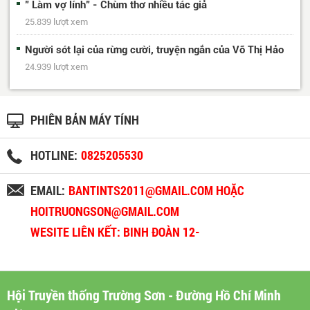
" Làm vợ lính" - Chùm thơ nhiều tác giả
25.839 lượt xem
Người sót lại của rừng cười, truyện ngắn của Võ Thị Hảo
24.939 lượt xem
PHIÊN BẢN MÁY TÍNH
HOTLINE:
0825205530
EMAIL:
BANTINTS2011@GMAIL.COM HOẶC
HOITRUONGSON@GMAIL.COM
WESITE LIÊN KẾT: BINH ĐOÀN 12-
BINHDOAN12.VN
Hội Truyền thống Trường Sơn - Đường Hồ Chí Minh