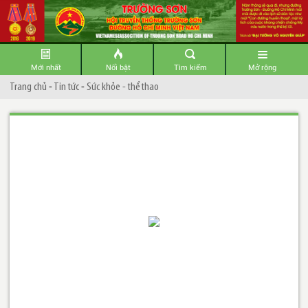
Mới nhất
Nổi bật
Tìm kiếm
Mở rộng
Trang chủ
-
Tin tức
-
Sức khỏe - thể thao