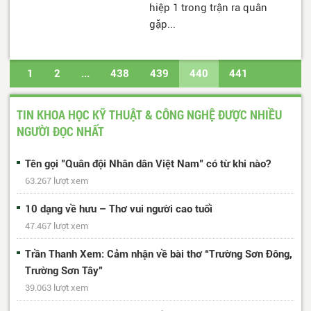
hiệp 1 trong trận ra quân
gặp...
1
2
...
438
439
440
441
442
...
453
454
Trang cuối
TIN KHOA HỌC KỸ THUẬT & CÔNG NGHỆ ĐƯỢC NHIỀU
NGƯỜI ĐỌC NHẤT
Tên gọi "Quân đội Nhân dân Việt Nam" có từ khi nào?
63.267 lượt xem
10 dạng về hưu – Thơ vui người cao tuổi
47.467 lượt xem
Trần Thanh Xem: Cảm nhận về bài thơ “Trường Sơn Đông,
Trường Sơn Tây”
39.063 lượt xem