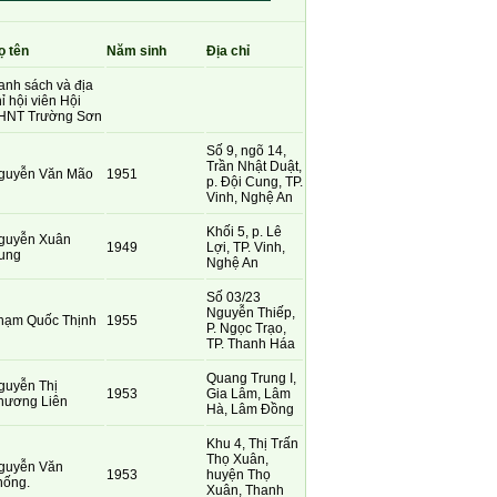
ọ tên
Năm sinh
Địa chỉ
anh sách và địa
ỉ hội viên Hội
HNT Trường Sơn
Số 9, ngõ 14,
Trần Nhật Duật,
guyễn Văn Mão
1951
p. Đội Cung, TP.
Vinh, Nghệ An
Khối 5, p. Lê
guyễn Xuân
1949
Lợi, TP. Vinh,
ung
Nghệ An
Số 03/23
Nguyễn Thiếp,
hạm Quốc Thịnh
1955
P. Ngọc Trạo,
TP. Thanh Háa
Quang Trung I,
guyễn Thị
1953
Gia Lâm, Lâm
hương Liên
Hà, Lâm Đồng
Khu 4, Thị Trấn
Thọ Xuân,
guyễn Văn
1953
huyện Thọ
hống.
Xuân, Thanh