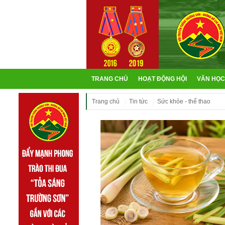
TRANG CHỦ
HOẠT ĐỘNG HỘI
VĂN HỌC
Trang chủ
Tin tức
Sức khỏe - thể thao