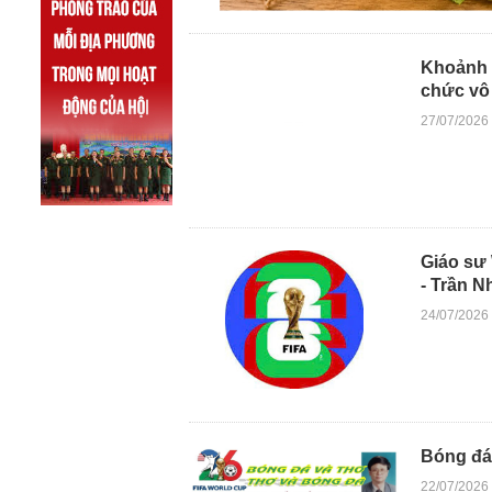
Khoảnh 
chức vô
27/07/2026
Giáo sư 
- Trần N
24/07/2026
Bóng đá 
22/07/2026