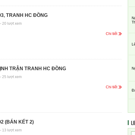
03, TRANH HC ĐỒNG
N
T
-
20 lượt xem
Chi tiết
L
ỊNH TRẬN TRANH HC ĐỒNG
N
-
25 lượt xem
Chi tiết
Đ
LI
2 (BÁN KẾT 2)
-
13 lượt xem