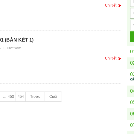
Chi tiết
1 (BÁN KẾT 1)
-
11 lượt xem
0
Chi tiết
0
0
c
0
...
453
454
Trước
Cuối
0
0
0