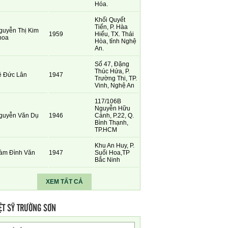
Hóa.
Khối Quyết
Tiến, P. Hàa
guyễn Thị Kim
1959
Hiếu, TX. Thái
hoa
Hòa, tỉnh Nghệ
An.
Số 47, Đặng
Thúc Hứa, P.
ê Đức Lân
1947
Trường Thi, TP.
Vinh, Nghệ An
117/106B
Nguyễn Hữu
guyễn Văn Dụ
1946
Cảnh, P.22, Q.
Bình Thạnh,
TP.HCM
Khu An Huy, P.
àm Đình Văn
1947
Suối Hoa,TP
Bắc Ninh
XEM TẤT CẢ
ỆT SỸ TRƯỜNG SƠN