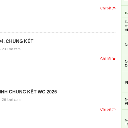
Chi tiết
H
D
ch
V
04. CHUNG KẾT
N
-
23 lượt xem
Chi tiết
N
D
P
ỊNH CHUNG KẾT WC 2026
N
-
26 lượt xem
P
Chi tiết
N
T