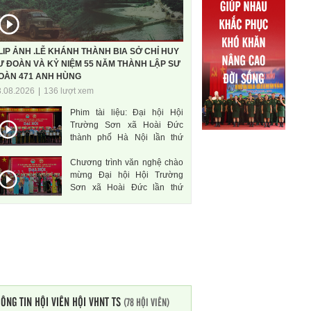
LIP ẢNH .LỄ KHÁNH THÀNH BIA SỞ CHỈ HUY
Ư ĐOÀN VÀ KỶ NIỆM 55 NĂM THÀNH LẬP SƯ
OÀN 471 ANH HÙNG
3.08.2026
|
136 lượt xem
Phim tài liệu: Đại hội Hội
Trường Sơn xã Hoài Đức
thành phố Hà Nội lần thứ
nhất, nhiệm kì 2026-2031
Chương trình văn nghệ chào
mừng Đại hội Hội Trường
Sơn xã Hoài Đức lần thứ
nhất, nhiệm kì 2026-2031
ÔNG TIN HỘI VIÊN HỘI VHNT TS
(78 HỘI VIÊN)