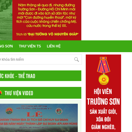
NG SƠN
THƯ VIỆN TS
LIÊN HỆ
ỨC KHỎE - THỂ THAO
THƯ VIỆN VIDEO