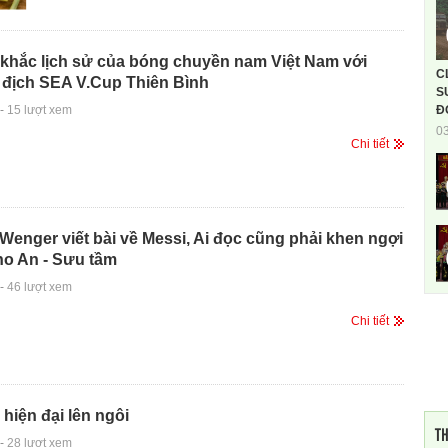
khắc lịch sử của bóng chuyền nam Việt Nam với
C
 địch SEA V.Cup Thiên Bình
S
-
15 lượt xem
Đ
0
Chi tiết
Wenger viết bài về Messi, Ai đọc cũng phải khen ngợi
ho An - Sưu tầm
-
46 lượt xem
Chi tiết
hiện đại lên ngôi
TH
-
28 lượt xem