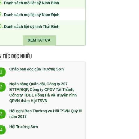
8.
Danh sách mộ liệt sỹ Ninh Bình
9.
Danh sách mộ liệt sỹ Nam Định
0.
Danh sách liệt sỹ tỉnh Thái Bình
XEM TẤT CẢ
N TỨC ĐỌC NHIỀU
Chào bạn đọc của Trường Sơn
1
Ngân hàng Quân đội, Công ty 207
2
BTTM/BQP, Công ty CPDV Tất Thành,
Công ty TBĐL Hồng Hà và Truyền hình
QPVN thăm Hội TSVN
Hội nghị Ban Thường vụ Hội TSVN Quý III
3
năm 2017
Hội Trường Sơn
4