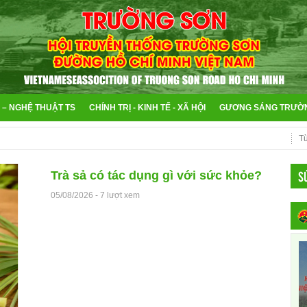
 – NGHỆ THUẬT TS
CHÍNH TRỊ - KINH TẾ - XÃ HỘI
GƯƠNG SÁNG TRƯỜ
S
Trà sả có tác dụng gì với sức khỏe?
05/08/2026
-
7 lượt xem