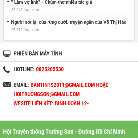
" Làm vợ lính" - Chùm thơ nhiều tác giả
25.841 lượt xem
Người sót lại của rừng cười, truyện ngắn của Võ Thị Hảo
25.011 lượt xem
PHIÊN BẢN MÁY TÍNH
HOTLINE:
0825205530
EMAIL:
BANTINTS2011@GMAIL.COM HOẶC
HOITRUONGSON@GMAIL.COM
WESITE LIÊN KẾT: BINH ĐOÀN 12-
BINHDOAN12.VN
Hội Truyền thống Trường Sơn - Đường Hồ Chí Minh