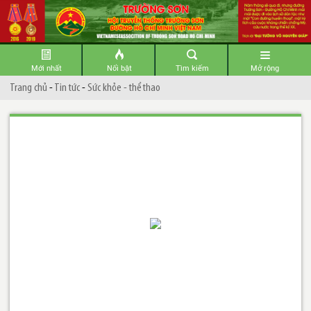
Mới nhất
Nổi bật
Tìm kiếm
Mở rộng
Trang chủ
-
Tin tức
-
Sức khỏe - thể thao