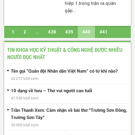
hiệp 1 trong trận ra quân
gặp...
1
2
...
438
439
440
441
442
...
453
454
Trang cuối
TIN KHOA HỌC KỸ THUẬT & CÔNG NGHỆ ĐƯỢC NHIỀU
NGƯỜI ĐỌC NHẤT
Tên gọi "Quân đội Nhân dân Việt Nam" có từ khi nào?
63.272 lượt xem
10 dạng về hưu – Thơ vui người cao tuổi
47.538 lượt xem
Trần Thanh Xem: Cảm nhận về bài thơ “Trường Sơn Đông,
Trường Sơn Tây”
39.069 lượt xem