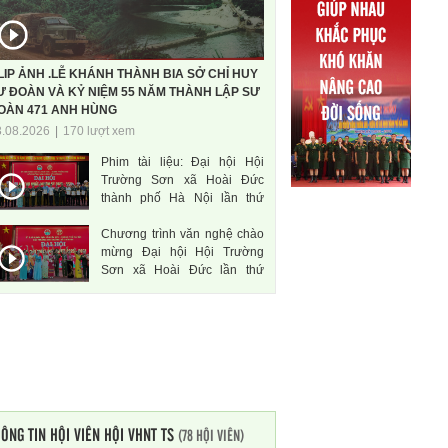
LIP ẢNH .LỄ KHÁNH THÀNH BIA SỞ CHỈ HUY
Ư ĐOÀN VÀ KỶ NIỆM 55 NĂM THÀNH LẬP SƯ
OÀN 471 ANH HÙNG
3.08.2026
|
170 lượt xem
Phim tài liệu: Đại hội Hội
Trường Sơn xã Hoài Đức
thành phố Hà Nội lần thứ
nhất, nhiệm kì 2026-2031
Chương trình văn nghệ chào
mừng Đại hội Hội Trường
Sơn xã Hoài Đức lần thứ
nhất, nhiệm kì 2026-2031
ÔNG TIN HỘI VIÊN HỘI VHNT TS
(78 HỘI VIÊN)