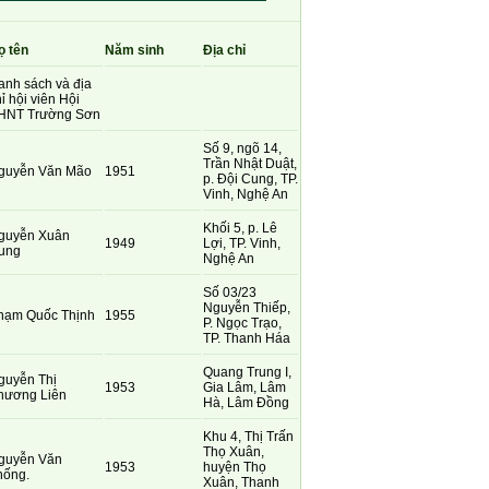
ọ tên
Năm sinh
Địa chỉ
anh sách và địa
ỉ hội viên Hội
HNT Trường Sơn
Số 9, ngõ 14,
Trần Nhật Duật,
guyễn Văn Mão
1951
p. Đội Cung, TP.
Vinh, Nghệ An
Khối 5, p. Lê
guyễn Xuân
1949
Lợi, TP. Vinh,
ung
Nghệ An
Số 03/23
Nguyễn Thiếp,
hạm Quốc Thịnh
1955
P. Ngọc Trạo,
TP. Thanh Háa
Quang Trung I,
guyễn Thị
1953
Gia Lâm, Lâm
hương Liên
Hà, Lâm Đồng
Khu 4, Thị Trấn
Thọ Xuân,
guyễn Văn
1953
huyện Thọ
hống.
Xuân, Thanh