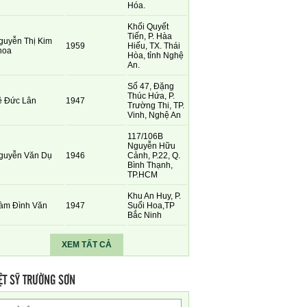
Hóa.
Khối Quyết
Tiến, P. Hàa
guyễn Thị Kim
1959
Hiếu, TX. Thái
hoa
Hòa, tỉnh Nghệ
An.
Số 47, Đặng
Thúc Hứa, P.
ê Đức Lân
1947
Trường Thi, TP.
Vinh, Nghệ An
117/106B
Nguyễn Hữu
guyễn Văn Dụ
1946
Cảnh, P.22, Q.
Bình Thạnh,
TP.HCM
Khu An Huy, P.
àm Đình Văn
1947
Suối Hoa,TP
Bắc Ninh
XEM TẤT CẢ
ỆT SỸ TRƯỜNG SƠN