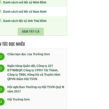
8.
Danh sách mộ liệt sỹ Ninh Bình
9.
Danh sách mộ liệt sỹ Nam Định
0.
Danh sách liệt sỹ tỉnh Thái Bình
XEM TẤT CẢ
N TỨC ĐỌC NHIỀU
Chào bạn đọc của Trường Sơn
1
Ngân hàng Quân đội, Công ty 207
2
BTTM/BQP, Công ty CPDV Tất Thành,
Công ty TBĐL Hồng Hà và Truyền hình
QPVN thăm Hội TSVN
Hội nghị Ban Thường vụ Hội TSVN Quý III
3
năm 2017
Hội Trường Sơn
4