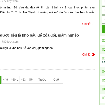
-
772 lượt xem
ừ miệng: Đã đau dạ dày rồi thì cần tránh xa 3 loại thực phẩm sau
Điện tử Tri Thức Trẻ “Bệnh từ miệng mà ra”, do đó nếu như bạn bị mắc
Chi tiết
 dược liệu là kho báu để xóa đói, giảm nghèo
0
-
780 lượt xem
ợc liệu là kho báu để xóa đói, giảm nghèo
0
Chi tiết
0
c
0
8
449
450
...
453
454
Trước
Cuối
0
0
0