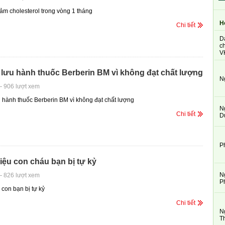
iảm cholesterol trong vòng 1 tháng
H
Chi tiết
D
ch
V
 lưu hành thuốc Berberin BM vì không đạt chất lượng
N
-
906 lượt xem
u hành thuốc Berberin BM vì không đạt chất lượng
N
Chi tiết
D
P
iệu con cháu bạn bị tự kỷ
N
-
826 lượt xem
P
 con bạn bị tự kỷ
Chi tiết
N
T