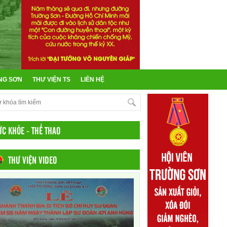
NG SƠN
THƯ VIỆN TS
LIÊN HỆ
ỨC KHỎE - THỂ THAO
THƯ VIỆN VIDEO