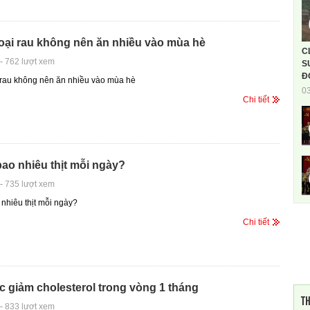
oại rau không nên ăn nhiều vào mùa hè
C
-
762 lượt xem
S
Đ
 rau không nên ăn nhiều vào mùa hè
0
Chi tiết
ao nhiêu thịt mỗi ngày?
-
735 lượt xem
nhiêu thịt mỗi ngày?
Chi tiết
c giảm cholesterol trong vòng 1 tháng
TH
-
833 lượt xem