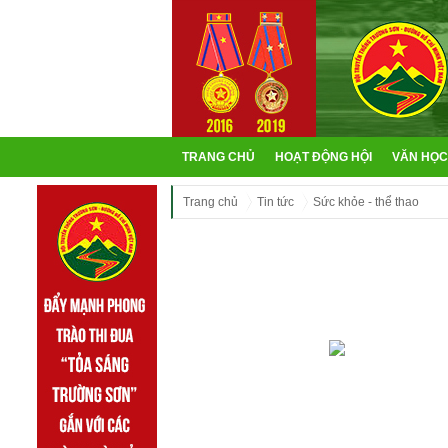
TRANG CHỦ
HOẠT ĐỘNG HỘI
VĂN HỌC
Trang chủ
Tin tức
Sức khỏe - thể thao