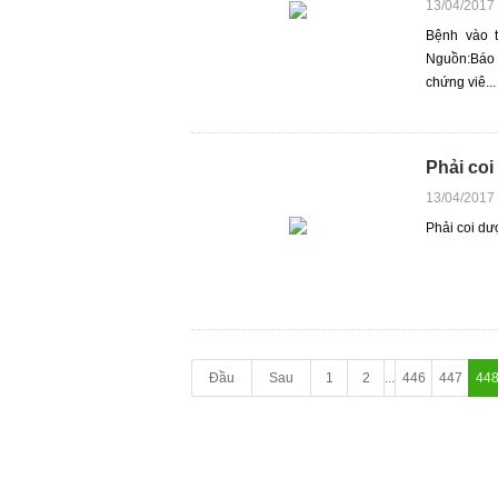
13/04/2017
Bệnh vào t
Nguồn:Báo 
chứng viê...
Phải coi
13/04/2017
Phải coi dư
Đầu
Sau
1
2
...
446
447
44