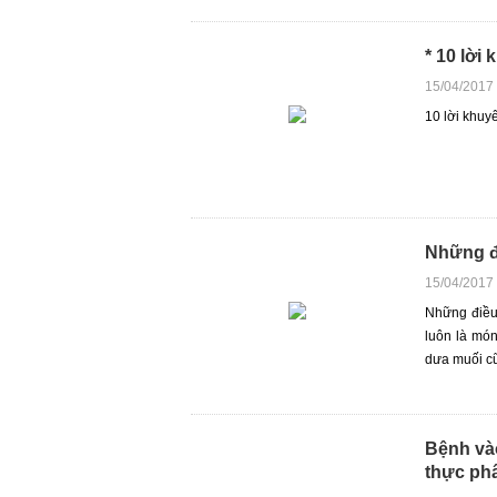
* 10 lời
15/04/2017
10 lời khuy
Những đ
15/04/2017
Những điều
luôn là món
dưa muối cũ
Bệnh vào
thực ph