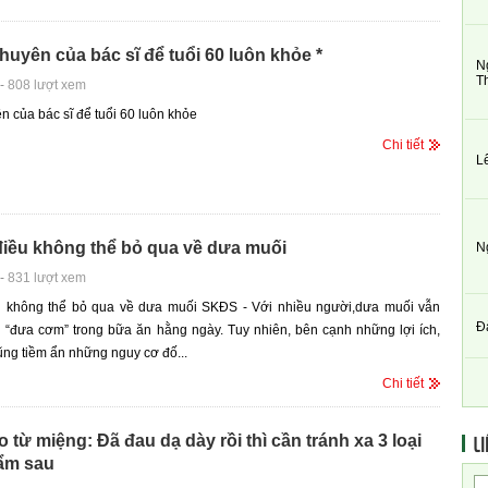
 khuyên của bác sĩ để tuổi 60 luôn khỏe *
N
T
-
808 lượt xem
ên của bác sĩ để tuổi 60 luôn khỏe
Chi tiết
L
iều không thể bỏ qua về dưa muối
N
-
831 lượt xem
 không thể bỏ qua về dưa muối SKĐS - Với nhiều người,dưa muối vẫn
Đ
 “đưa cơm” trong bữa ăn hằng ngày. Tuy nhiên, bên cạnh những lợi ích,
ng tiềm ẩn những nguy cơ đố...
Chi tiết
LI
 từ miệng: Đã đau dạ dày rồi thì cần tránh xa 3 loại
ẩm sau