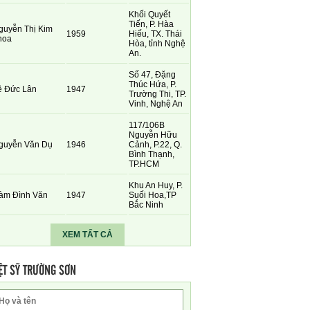
Khối Quyết
Tiến, P. Hàa
guyễn Thị Kim
1959
Hiếu, TX. Thái
hoa
Hòa, tỉnh Nghệ
An.
Số 47, Đặng
Thúc Hứa, P.
ê Đức Lân
1947
Trường Thi, TP.
Vinh, Nghệ An
117/106B
Nguyễn Hữu
guyễn Văn Dụ
1946
Cảnh, P.22, Q.
Bình Thạnh,
TP.HCM
Khu An Huy, P.
àm Đình Văn
1947
Suối Hoa,TP
Bắc Ninh
XEM TẤT CẢ
ỆT SỸ TRƯỜNG SƠN