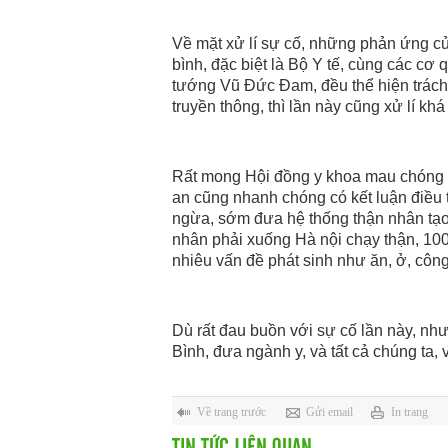
Về mặt xử lí sự cố, những phản ứng củ
bình, đặc biệt là Bộ Y tế, cùng các c
tướng Vũ Đức Đam, đều thể hiện trách n
truyền thông, thì lần này cũng xử lí kh
Rất mong Hội đồng y khoa mau chóng t
an cũng nhanh chóng có kết luận điều t
ngừa, sớm đưa hệ thống thận nhân tạo 
nhân phải xuống Hà nội chạy thận, 100 g
nhiêu vấn đề phát sinh như ăn, ở, côn
Dù rất đau buồn với sự cố lần này, 
Bình, đưa ngành y, và tất cả chúng ta,
Về trang trước
Gửi email
In trang
TIN TỨC LIÊN QUAN