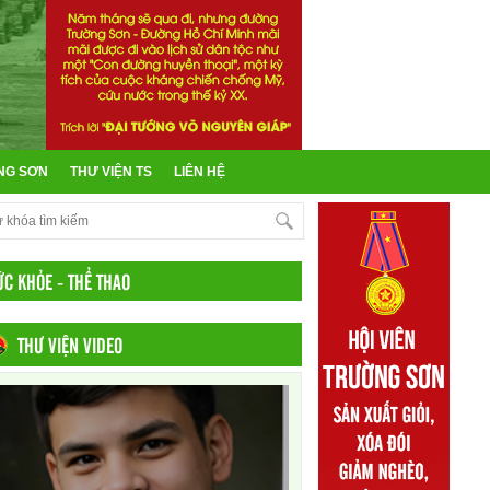
NG SƠN
THƯ VIỆN TS
LIÊN HỆ
ỨC KHỎE - THỂ THAO
THƯ VIỆN VIDEO