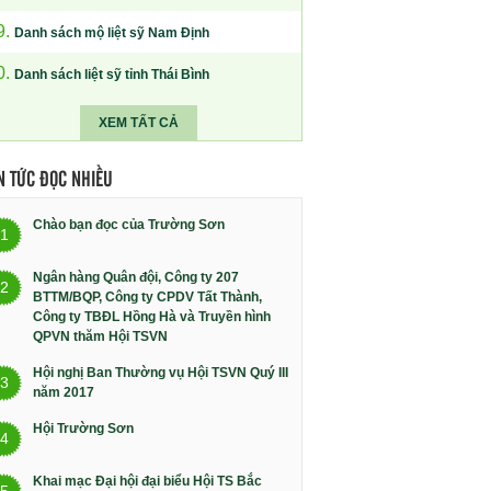
9.
Danh sách mộ liệt sỹ Nam Định
0.
Danh sách liệt sỹ tỉnh Thái Bình
XEM TẤT CẢ
N TỨC ĐỌC NHIỀU
Chào bạn đọc của Trường Sơn
1
Ngân hàng Quân đội, Công ty 207
2
BTTM/BQP, Công ty CPDV Tất Thành,
Công ty TBĐL Hồng Hà và Truyền hình
QPVN thăm Hội TSVN
Hội nghị Ban Thường vụ Hội TSVN Quý III
3
năm 2017
Hội Trường Sơn
4
Khai mạc Đại hội đại biểu Hội TS Bắc
5