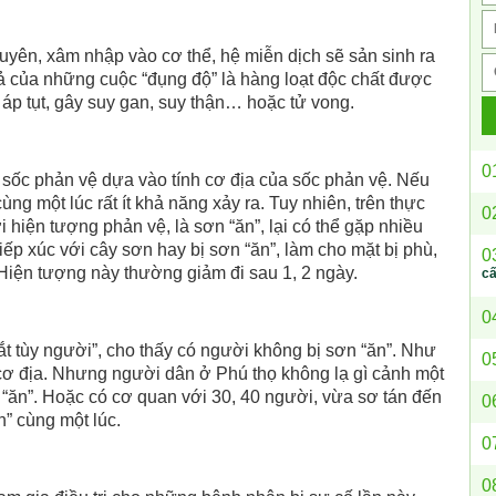
guyên, xâm nhập vào cơ thể, hệ miễn dịch sẽ sản sinh ra
ả của những cuộc “đụng độ” là hàng loạt độc chất được
t áp tụt, gây suy gan, suy thận… hoặc tử vong.
0
 sốc phản vệ dựa vào tính cơ địa của sốc phản vệ. Nếu
ùng một lúc rất ít khả năng xảy ra. Tuy nhiên, trên thực
0
 hiện tượng phản vệ, là sơn “ăn”, lại có thể gặp nhiều
iếp xúc với cây sơn hay bị sơn “ăn”, làm cho mặt bị phù,
0
Hiện tượng này thường giảm đi sau 1, 2 ngày.
c
0
ắt tùy người”, cho thấy có người không bị sơn “ăn”. Như
0
 cơ địa. Nhưng người dân ở Phú thọ không lạ gì cảnh một
“ăn”. Hoặc có cơ quan với 30, 40 người, vừa sơ tán đến
0
n” cùng một lúc.
0
0