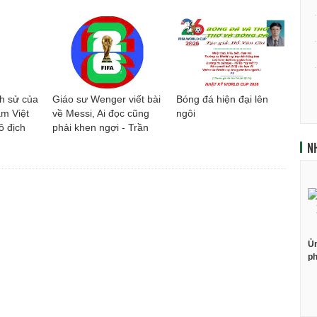
ch sử của
Giáo sư Wenger viết bài
Bóng đá hiện đại lên
m Việt
về Messi, Ai đọc cũng
ngôi
ô địch
phải khen ngợi - Trần
n Bình
Nho An - Sưu tầm
N
Ủn
ph