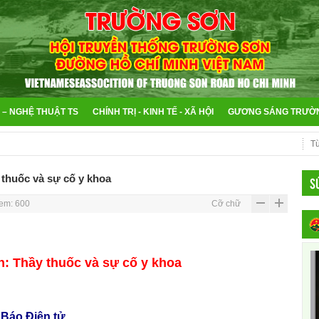
 – NGHỆ THUẬT TS
CHÍNH TRỊ - KINH TẾ - XÃ HỘI
GƯƠNG SÁNG TRƯỜ
 thuốc và sự cố y khoa
S
em: 600
Cỡ chữ
n: Thầy thuốc và sự cố y khoa
ện tử