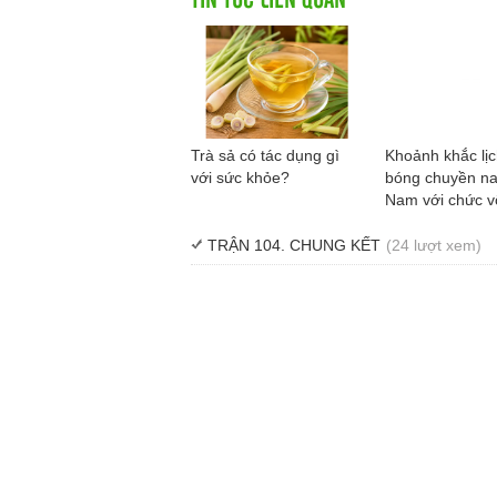
Trà sả có tác dụng gì
Khoảnh khắc lị
với sức khỏe?
bóng chuyền na
Nam với chức v
SEA V.Cup Thiê
TRẬN 104. CHUNG KẾT
(24 lượt xem)