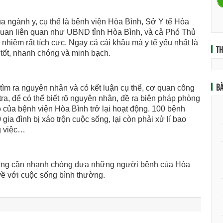
a ngành y, cụ thể là bệnh viện Hòa Bình, Sở Y tế Hòa
ơ quan liên quan như UBND tỉnh Hòa Bình, và cả Phó Thủ
hiệm rất tích cực. Ngay cả cái khâu mà y tế yếu nhất là
T
á tốt, nhanh chóng và minh bạch.
BÀ
ìm ra nguyên nhân và có kết luận cụ thể, cơ quan công
ra, để có thể biết rõ nguyên nhân, đề ra biện pháp phòng
của bệnh viện Hòa Bình trở lại hoạt động. 100 bệnh
ia đình bị xáo trộn cuộc sống, lại còn phải xử lí bao
g việc…
nhưng cần nhanh chóng đưa những người bệnh của Hòa
 về với cuộc sống bình thường.