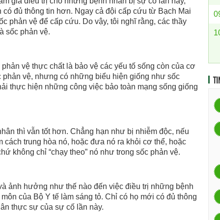
am gia điều trị cho những bệnh nhân bị sự cố lần này,
h có đủ thông tin hơn. Ngay cả đội cấp cứu từ Bạch Mai
0
c phản vệ để cấp cứu. Do vậy, tôi nghĩ rằng, các thầy
là sốc phản vệ.
1
 phản vệ thực chất là bảo vệ các yếu tố sống còn của cơ
ốc phản vệ, nhưng có những biểu hiện giống như sốc
TI
phải thực hiện những công việc bảo toàn mạng sống giống
hân thì vẫn tốt hơn. Chẳng hạn như bị nhiễm độc, nếu
tìm cách trung hòa nó, hoặc đưa nó ra khỏi cơ thể, hoặc
hứ không chỉ “chạy theo” nó như trong sốc phản vệ.
và ảnh hưởng như thế nào đến việc điều trị những bệnh
môn của Bộ Y tế làm sáng tỏ. Chỉ có họ mới có đủ thông
hân thực sự của sự cố lần này.