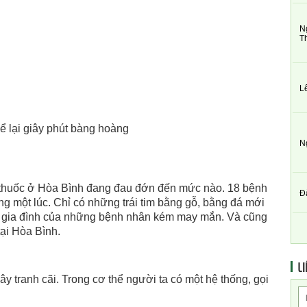
N
T
L
ể lại giây phút bàng hoàng
N
ầy thuốc ở Hòa Bình đang đau đớn đến mức nào. 18 bệnh
Đ
ng một lúc. Chỉ có những trái tim bằng gỗ, bằng đá mới
g gia đình của những bệnh nhân kém may mắn. Và cũng
tại Hòa Bình.
LI
ây tranh cãi. Trong cơ thể người ta có một hệ thống, gọi