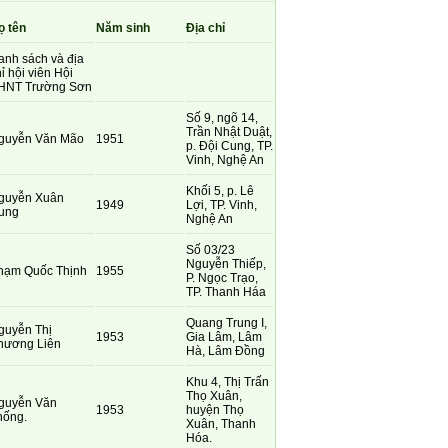
ọ tên
Năm sinh
Địa chỉ
anh sách và địa
ỉ hội viên Hội
HNT Trường Sơn
Số 9, ngõ 14,
Trần Nhật Duật,
guyễn Văn Mão
1951
p. Đội Cung, TP.
Vinh, Nghệ An
Khối 5, p. Lê
guyễn Xuân
1949
Lợi, TP. Vinh,
ung
Nghệ An
Số 03/23
Nguyễn Thiếp,
hạm Quốc Thịnh
1955
P. Ngọc Trạo,
TP. Thanh Háa
Quang Trung I,
guyễn Thị
1953
Gia Lâm, Lâm
hương Liên
Hà, Lâm Đồng
Khu 4, Thị Trấn
Thọ Xuân,
guyễn Văn
1953
huyện Thọ
hống.
Xuân, Thanh
Hóa.