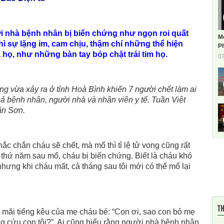
 nhà bệnh nhân bị biến chứng như ngọn roi quất
M
hì sự lặng im, cam chịu, thậm chí những thể hiện
Ph
họ, như những bàn tay bóp chặt trái tim họ.
0
g vừa xảy ra ở tỉnh Hoà Bình khiến 7 người chết làm ai
ả bệnh nhân, người nhà và nhân viên y tế. Tuần Việt
ân Sơn.
ắc chắn cháu sẽ chết, mà mổ thì tỉ lệ tử vong cũng rất
 thứ năm sau mổ, cháu bị biến chứng. Biết là cháu khó
hưng khi cháu mất, cả tháng sau tôi mới có thể mổ lại
TH
 mãi tiếng kêu của mẹ cháu bé: “Con ơi, sao con bỏ mẹ
g cứu con tôi?”. Ai cũng hiểu rằng người nhà bệnh nhân