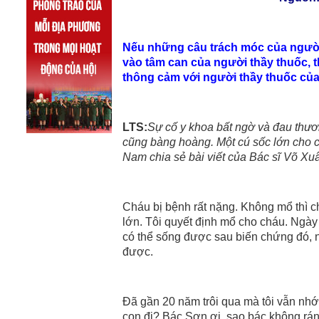
Nếu những câu trách móc của người
vào tâm can của người thầy thuốc, t
thông cảm với người thầy thuốc của 
LTS:
Sự cố y khoa bất ngờ và đau thươn
cũng bàng hoàng. Một cú sốc lớn cho c
Nam chia sẻ bài viết của Bác sĩ Võ Xu
Cháu bị bệnh rất nặng. Không mổ thì ch
lớn. Tôi quyết định mổ cho cháu. Ngày
có thể sống được sau biến chứng đó, n
được.
Đã gần 20 năm trôi qua mà tôi vẫn nhớ
con đi? Bác Sơn ơi, sao bác không rán