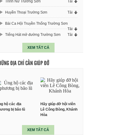
Trinh Nữ Trường Sơn
Tải
Huyền Thoại Trường Sơn
Tải
Bài Ca Hội Truyền Thống Trường Sơn
Tải
Tiếng Hát mở đường Trường Sơn
Tải
XEM TẤT CẢ
HỮNG ĐỊA CHỈ CẦN GIÚP ĐỠ
g hộ các địa
Hãy giúp đỡ hội viên
ương bị bão lũ
Lê Công Bòng, Khánh
Hòa
XEM TẤT CẢ