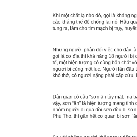
Khi một chất lạ nào đó, gọi là kháng n
các kháng thể để chống lại nó. Hậu qu
tung ra, làm cho tim mạch bị trụy, huyế
Những người phản đối việc cho đây là
gọi là cơ địa thì khả năng 18 người bị c
tế, một hiện tượng có cùng bản chất với
người bị cùng một lúc. Người lần đầu t
khó thở, có người nặng phải cấp cứu. 
Dân gian có câu “sơn ăn tùy mặt, ma b
vậy, sơn “ăn” là hiện tượng mang tính
nhóm người đi qua đồi sơn đều bị sơn 
Phú Thọ, thì gần hết cơ quan bị sơn “ă