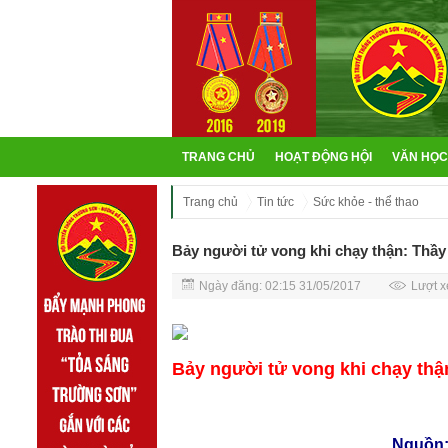
TRANG CHỦ
HOẠT ĐỘNG HỘI
VĂN HỌC
Trang chủ
Tin tức
Sức khỏe - thể thao
Bảy người tử vong khi chạy thận: Thầy
Ngày đăng: 02:15 31/05/2017
Lượt x
Bảy người tử vong khi chạy thậ
Nguồn:Báo Đi