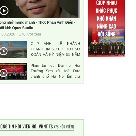
ong nhớ mong manh - Thơ: Phan Vĩnh Điển -
ối khí: Opus Studio
7.08.2026
|
170 lượt xem
CLIP ẢNH .LỄ KHÁNH
THÀNH BIA SỞ CHỈ HUY SƯ
ĐOÀN VÀ KỶ NIỆM 55 NĂM
THÀNH LẬP SƯ ĐOÀN 471
Phim tài liệu: Đại hội Hội
ANH HÙNG
Trường Sơn xã Hoài Đức
thành phố Hà Nội lần thứ
nhất, nhiệm kì 2026-2031
ÔNG TIN HỘI VIÊN HỘI VHNT TS
(78 HỘI VIÊN)