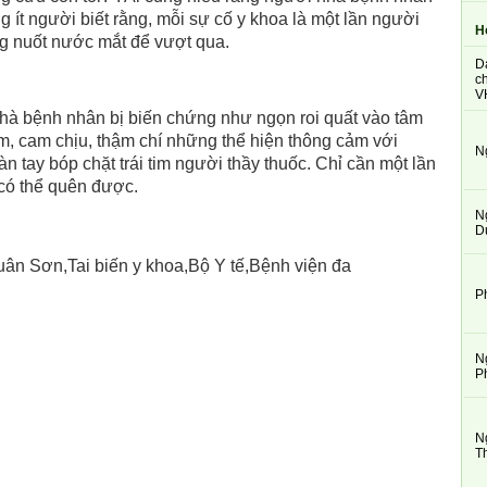
 ít người biết rằng, mỗi sự cố y khoa là một lần người
H
ng nuốt nước mắt để vượt qua.
D
ch
V
à bệnh nhân bị biến chứng như ngọn roi quất vào tâm
im, cam chịu, thậm chí những thể hiện thông cảm với
N
 tay bóp chặt trái tim người thầy thuốc. Chỉ cần một lần
 có thể quên được.
N
D
P
N
P
N
T