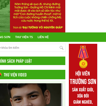
NG SƠN
THƯ VIỆN TS
LIÊN HỆ
HÍNH SÁCH PHÁP LUẬT
THƯ VIỆN VIDEO