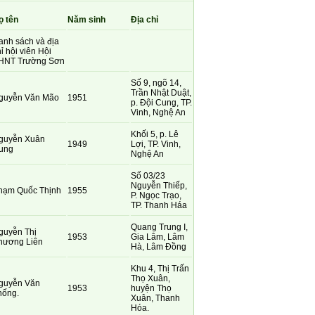
ọ tên
Năm sinh
Địa chỉ
anh sách và địa
ỉ hội viên Hội
HNT Trường Sơn
Số 9, ngõ 14,
Trần Nhật Duật,
guyễn Văn Mão
1951
p. Đội Cung, TP.
Vinh, Nghệ An
Khối 5, p. Lê
guyễn Xuân
1949
Lợi, TP. Vinh,
ung
Nghệ An
Số 03/23
Nguyễn Thiếp,
hạm Quốc Thịnh
1955
P. Ngọc Trạo,
TP. Thanh Háa
Quang Trung I,
guyễn Thị
1953
Gia Lâm, Lâm
hương Liên
Hà, Lâm Đồng
Khu 4, Thị Trấn
Thọ Xuân,
guyễn Văn
1953
huyện Thọ
hống.
Xuân, Thanh
Hóa.