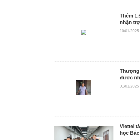
Thêm 1,5
nhận trợ
10/01/2025
Thượng t
được nh
01/01/2025
Viettel 
học Bác