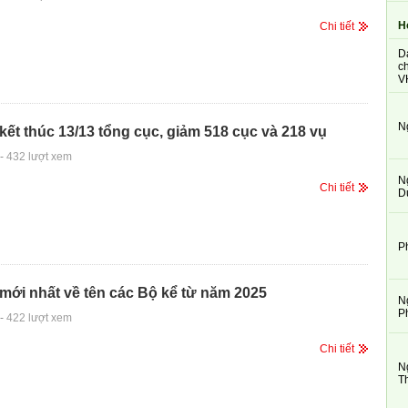
H
Chi tiết
D
ch
V
N
kết thúc 13/13 tổng cục, giảm 518 cục và 218 vụ
-
432 lượt xem
N
Chi tiết
D
P
mới nhất về tên các Bộ kể từ năm 2025
N
P
-
422 lượt xem
Chi tiết
N
T