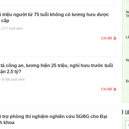
N
 triệu người từ 75 tuổi không có lương hưu được
T
 cấp
-
277 lượt xem
L
Chi tiết
N
á công an, lương hiện 25 triệu, nghỉ hưu trước tuổi
ận 2,5 tỷ?
-
8766 lượt xem
Đ
Chi tiết
LI
tài trợ phòng thí nghiệm nghiên cứu 5G/6G cho Đại
h khoa