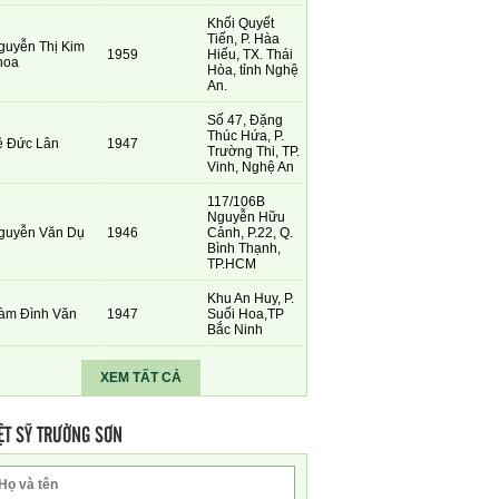
Khối Quyết
Tiến, P. Hàa
guyễn Thị Kim
1959
Hiếu, TX. Thái
hoa
Hòa, tỉnh Nghệ
An.
Số 47, Đặng
Thúc Hứa, P.
ê Đức Lân
1947
Trường Thi, TP.
Vinh, Nghệ An
117/106B
Nguyễn Hữu
guyễn Văn Dụ
1946
Cảnh, P.22, Q.
Bình Thạnh,
TP.HCM
Khu An Huy, P.
àm Đình Văn
1947
Suối Hoa,TP
Bắc Ninh
XEM TẤT CẢ
ỆT SỸ TRƯỜNG SƠN