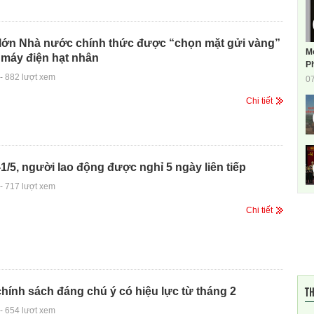
 lớn Nhà nước chính thức được “chọn mặt gửi vàng”
M
 máy điện hạt nhân
Ph
-
882 lượt xem
0
Chi tiết
-1/5, người lao động được nghỉ 5 ngày liên tiếp
-
717 lượt xem
Chi tiết
TH
ính sách đáng chú ý có hiệu lực từ tháng 2
-
654 lượt xem