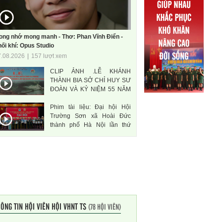
ong nhớ mong manh - Thơ: Phan Vĩnh Điển -
ối khí: Opus Studio
7.08.2026
|
157 lượt xem
CLIP ẢNH .LỄ KHÁNH
THÀNH BIA SỞ CHỈ HUY SƯ
ĐOÀN VÀ KỶ NIỆM 55 NĂM
THÀNH LẬP SƯ ĐOÀN 471
Phim tài liệu: Đại hội Hội
ANH HÙNG
Trường Sơn xã Hoài Đức
thành phố Hà Nội lần thứ
nhất, nhiệm kì 2026-2031
ÔNG TIN HỘI VIÊN HỘI VHNT TS
(78 HỘI VIÊN)