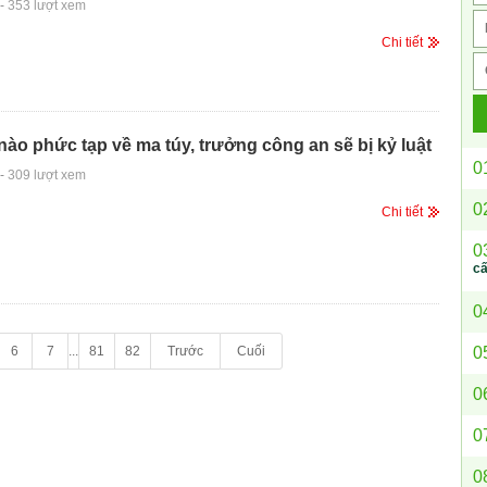
-
353 lượt xem
Chi tiết
nào phức tạp về ma túy, trưởng công an sẽ bị kỷ luật
0
-
309 lượt xem
0
Chi tiết
0
c
0
0
6
7
...
81
82
Trước
Cuối
0
0
0