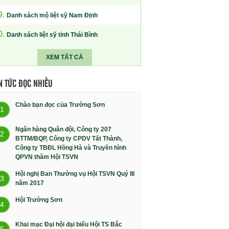
9.
Danh sách mộ liệt sỹ Nam Định
0.
Danh sách liệt sỹ tỉnh Thái Bình
XEM TẤT CẢ
N TỨC ĐỌC NHIỀU
Chào bạn đọc của Trường Sơn
1
Ngân hàng Quân đội, Công ty 207
2
BTTM/BQP, Công ty CPDV Tất Thành,
Công ty TBĐL Hồng Hà và Truyền hình
QPVN thăm Hội TSVN
Hội nghị Ban Thường vụ Hội TSVN Quý III
3
năm 2017
Hội Trường Sơn
4
Khai mạc Đại hội đại biểu Hội TS Bắc
5