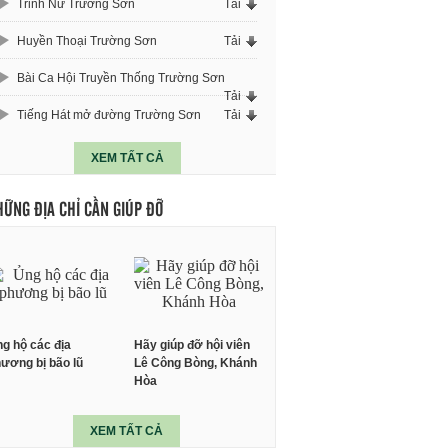
Trinh Nữ Trường Sơn
Tải
Huyền Thoại Trường Sơn
Tải
Bài Ca Hội Truyền Thống Trường Sơn
Tải
Tiếng Hát mở đường Trường Sơn
Tải
XEM TẤT CẢ
HỮNG ĐỊA CHỈ CẦN GIÚP ĐỠ
g hộ các địa
Hãy giúp đỡ hội viên
ương bị bão lũ
Lê Công Bòng, Khánh
Hòa
XEM TẤT CẢ