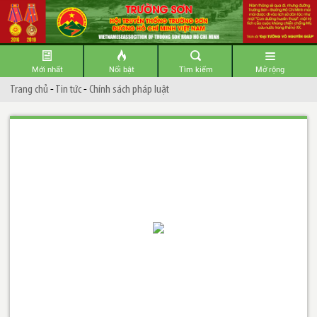
Mới nhất
Nổi bật
Tìm kiếm
Mở rộng
Trang chủ
-
Tin tức
-
Chính sách pháp luật