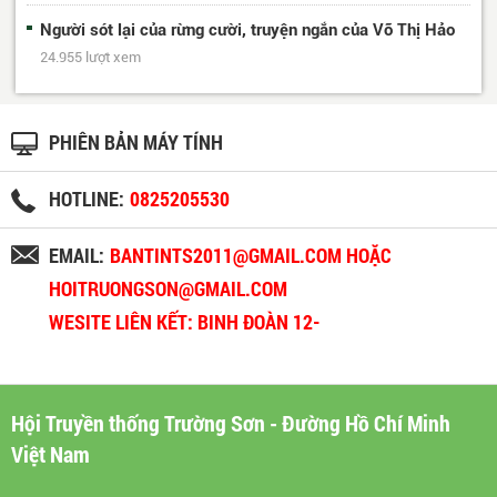
Người sót lại của rừng cười, truyện ngắn của Võ Thị Hảo
24.955 lượt xem
PHIÊN BẢN MÁY TÍNH
HOTLINE:
0825205530
EMAIL:
BANTINTS2011@GMAIL.COM HOẶC
HOITRUONGSON@GMAIL.COM
WESITE LIÊN KẾT: BINH ĐOÀN 12-
BINHDOAN12.VN
Hội Truyền thống Trường Sơn - Đường Hồ Chí Minh
Việt Nam