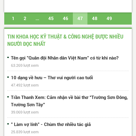
1
2
...
45
46
47
48
49
...
81
82
Trang cuối
TIN KHOA HỌC KỸ THUẬT & CÔNG NGHỆ ĐƯỢC NHIỀU
NGƯỜI ĐỌC NHẤT
Tên gọi "Quân đội Nhân dân Việt Nam" có từ khi nào?
63.269 lượt xem
10 dạng về hưu – Thơ vui người cao tuổi
47.492 lượt xem
Trần Thanh Xem: Cảm nhận về bài thơ “Trường Sơn Đông,
Trường Sơn Tây”
39.069 lượt xem
" Làm vợ lính" - Chùm thơ nhiều tác giả
25.839 lượt xem